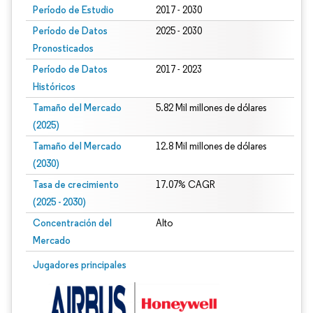
Período de Estudio
2017 - 2030
Período de Datos
2025 - 2030
Pronosticados
Período de Datos
2017 - 2023
Históricos
Tamaño del Mercado
5.82 Mil millones de dólares
(2025)
Tamaño del Mercado
12.8 Mil millones de dólares
(2030)
Tasa de crecimiento
17.07% CAGR
(2025 - 2030)
Concentración del
Alto
Mercado
Imagen © Mordor Intelligence. El uso requiere atribución según CC BY 4.0.
Jugadores principales