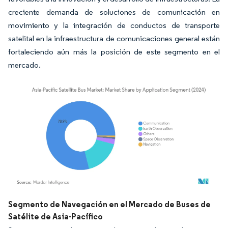
creciente demanda de soluciones de comunicación en
movimiento y la integración de conductos de transporte
satelital en la infraestructura de comunicaciones general están
fortaleciendo aún más la posición de este segmento en el
mercado.
Imagen © Mordor Intelligence. El uso requiere atribución según CC BY 4.0.
Segmento de Navegación en el Mercado de Buses de
Satélite de Asia-Pacífico