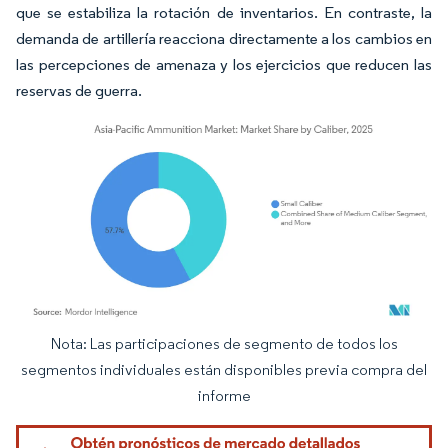
que se estabiliza la rotación de inventarios. En contraste, la
demanda de artillería reacciona directamente a los cambios en
las percepciones de amenaza y los ejercicios que reducen las
reservas de guerra.
Nota: Las participaciones de segmento de todos los
Imagen © Mordor Intelligence. El uso requiere atribución según CC BY 4.0.
segmentos individuales están disponibles previa compra del
informe