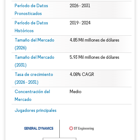
Período de Datos
2026 - 2031
Pronosticados
Período de Datos
2019 - 2024
Históricos
Tamaño del Mercado
4.85 Mil millones de dólares
(2026)
Tamaño del Mercado
5.93 Mil millones de dólares
(2031)
Tasa de crecimiento
4.08% CAGR
(2026 - 2031)
Concentración del
Medio
Mercado
Imagen © Mordor Intelligence. El uso requiere atribución según CC BY 4.0.
Jugadores principales