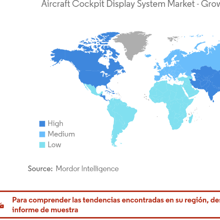
rdor Intelligence. El uso requiere atribución según CC BY 4.0.