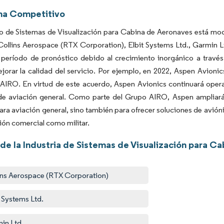
ma Competitivo
o de Sistemas de Visualización para Cabina de Aeronaves está mo
ollins Aerospace (RTX Corporation), Elbit Systems Ltd., Garmin L
l período de pronóstico debido al crecimiento inorgánico a travé
orar la calidad del servicio. Por ejemplo, en 2022, Aspen Avioni
AIRO. En virtud de este acuerdo, Aspen Avionics continuará ope
e aviación general. Como parte del Grupo AIRO, Aspen ampliará s
ara aviación general, sino también para ofrecer soluciones de avióni
ión comercial como militar.
de la Industria de Sistemas de Visualización para C
ins Aerospace (RTX Corporation)
t Systems Ltd.
in Ltd.