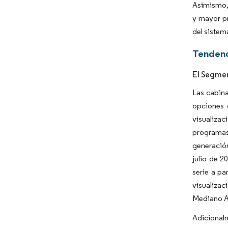
Asimismo, 
y mayor pr
del sistem
Tendenc
El Segmen
Las cabina
opciones 
visualiza
programas
generación
julio de 2
serie a pa
visualiza
Mediano Av
Adicionalm