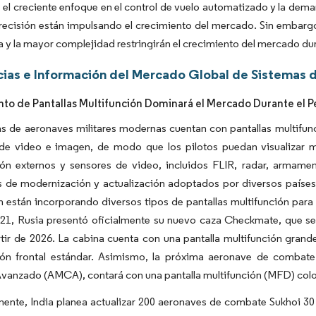
el creciente enfoque en el control de vuelo automatizado y la de
ecisión están impulsando el crecimiento del mercado. Sin embargo,
a y la mayor complejidad restringirán el crecimiento del mercado du
ias e Información del Mercado Global de Sistemas d
to de Pantallas Multifunción Dominará el Mercado Durante el P
s de aeronaves militares modernas cuentan con pantallas multifunc
de video e imagen, de modo que los pilotos puedan visualizar m
ción externos y sensores de video, incluidos FLIR, radar, armam
 de modernización y actualización adoptados por diversos países 
 están incorporando diversos tipos de pantallas multifunción para m
021, Rusia presentó oficialmente su nuevo caza Checkmate, que se
rtir de 2026. La cabina cuenta con una pantalla multifunción grand
ción frontal estándar. Asimismo, la próxima aeronave de combat
anzado (AMCA), contará con una pantalla multifunción (MFD) coloc
ente, India planea actualizar 200 aeronaves de combate Sukhoi 30