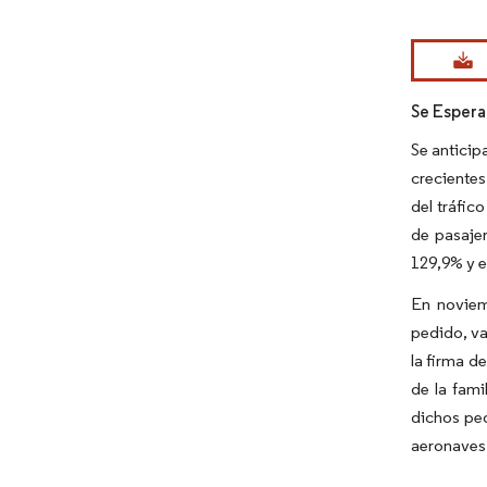
Imagen © Mo
Se Espera
Se anticip
crecientes
del tráfic
de pasajer
129,9% y e
En noviem
pedido, va
la firma d
de la fam
dichos ped
aeronaves,