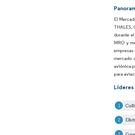
Panora
El Mercad
THALES, C
durante e
MRO y mej
empresas 
mercado d
aviónica p
para aviac
Líderes 
Coll
Elbi
Garm