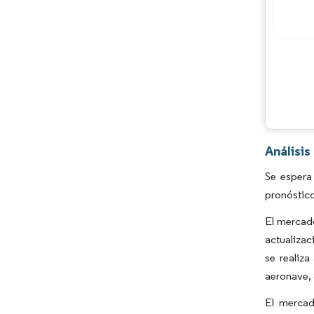
Análisi
Se espera
pronóstic
El mercad
actualizac
se realiz
aeronave, 
El mercad