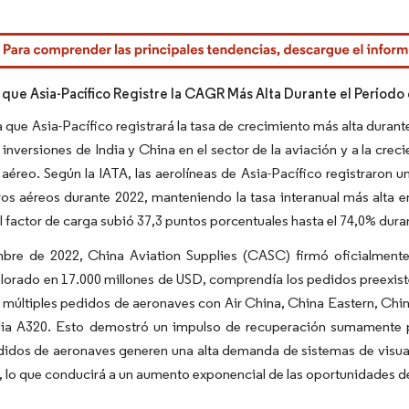
rdor Intelligence. El uso requiere atribución según CC BY 4.0.
 que Asia-Pacífico Registre la CAGR Más Alta Durante el Período
a que Asia-Pacífico registrará la tasa de crecimiento más alta duran
 inversiones de India y China en el sector de la aviación y a la c
o aéreo. Según la IATA, las aerolíneas de Asia-Pacífico registraron u
os aéreos durante 2022, manteniendo la tasa interanual más alta e
l factor de carga subió 37,3 puntos porcentuales hasta el 74,0% dur
bre de 2022, China Aviation Supplies (CASC) firmó oficialment
lorado en 17.000 millones de USD, comprendía los pedidos preexist
e múltiples pedidos de aeronaves con Air China, China Eastern, Chin
ilia A320. Esto demostró un impulso de recuperación sumamente p
idos de aeronaves generen una alta demanda de sistemas de visuali
 lo que conducirá a un aumento exponencial de las oportunidades d