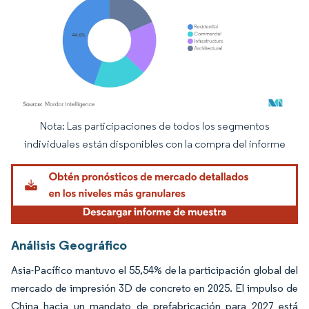
Nota: Las participaciones de todos los segmentos
Imagen © Mordor Intelligence. El uso requiere atribución según CC BY 4.0.
individuales están disponibles con la compra del informe
Análisis Geográfico
Asia-Pacífico mantuvo el 55,54% de la participación global del
mercado de impresión 3D de concreto en 2025. El impulso de
China hacia un mandato de prefabricación para 2027 está