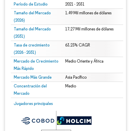
Período de Estudio
2021 - 2031
Tamaño del Mercado
1.49 Mil millones de dólares
(2026)
Tamaño del Mercado
17.27 Mil millones de dólares
(2031)
Tasa de crecimiento
63.23% CAGR
(2026 - 2031)
Mercado de Crecimiento
Medio Oriente y África
Más Rápido
Mercado Más Grande
Asia Pacífico
Concentración del
Medio
Mercado
Imagen © Mordor Intelligence. El uso requiere atribución según CC BY 4.0.
Jugadores principales