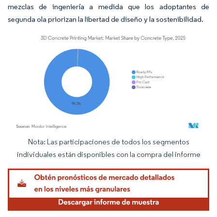
mezclas de ingeniería a medida que los adoptantes de
segunda ola priorizan la libertad de diseño y la sostenibilidad.
Nota: Las participaciones de todos los segmentos
Imagen © Mordor Intelligence. El uso requiere atribución según CC BY 4.0.
individuales están disponibles con la compra del informe