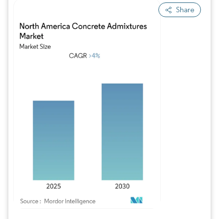
Share
Imagen © Mordor Intelligence. El uso requiere atribución según CC BY 4.0.