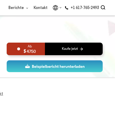
Berichte
Kontakt
+1 617-765-2493
4750
kt