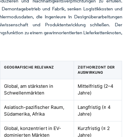
duzieren und Nachhaltigkeitsverpflichtungen zu erfüllen.
n Demontagebetrieb und Fabrik, senken Logistikkosten und
hlermodusdaten, die Ingenieure in Designüberarbeitungen
lwissenschaft und Produktentwicklung schließen. Der
ngsfunktion zu einem gewinnorientierten Lieferkettenknoten,
GEOGRAFISCHE RELEVANZ
ZEITHORIZONT DER
AUSWIRKUNG
Global, am stärksten in
Mittelfristig (2–4
Schwellenmärkten
Jahre)
Asiatisch-pazifischer Raum,
Langfristig (≥ 4
Südamerika, Afrika
Jahre)
Global, konzentriert in EV-
Kurzfristig (≤ 2
dominierten Märkten
Jahre)