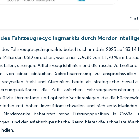
*Haft
 des Fahrzeugrecyclingmarkts durch Mordor Intellig
des Fahrzeugrecyclingmarkts beläuft sich im Jahr 2025 auf 83,14 M
6 Milliarden USD erreichen, was einer CAGR von 11,70 % im betrac
tallen, strengere Altfahrzeugrichtlinien und die rasche Verbreitu
 von einer einfachen Schrottsammlung zu anspruchsvollen Ma
 recycelten Stahl und Aluminium heute als strategische Einsatz
Bergungsauktionen die Zeit zwischen Fahrzeugausmusterung u
stützte Demontage- und optische Sortieranlagen, die die Rückgewi
iterhin mit hohen Investitionsschwellen und sich entwickelnden B
t: Nordamerika behauptet seine Führungsposition in Größe u
ngen, und der asiatisch-pazifische Raum bietet die schnellste W
Indien.