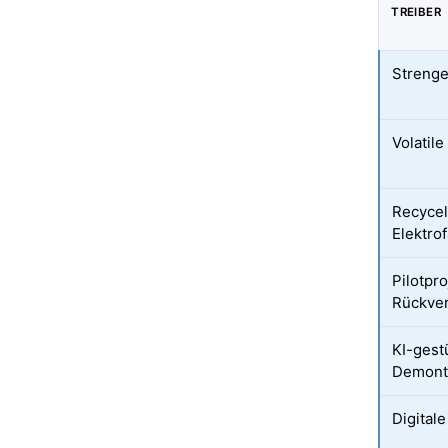
TREIBER
Strenge
Volatile
Recycelt
Elektro
Pilotpr
Rückver
KI-gest
Demont
Digital