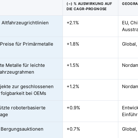
(~) % AUSWIRKUNG AUF
GEOGRA
DIE CAGR-PROGNOSE
 Altfahrzeugrichtlinien
+2.1%
EU, Chi
Ausstr
 Preise für Primärmetalle
+1.8%
Global,
e Metalle für leichte
+1.5%
Nordam
fahrzeugrahmen
ojekte zur geschlossenen
+1.2%
Nordam
folgbarkeit bei OEMs
ützte roboterbasierte
+0.9%
Entwick
age
Einfüh
e Bergungsauktionen
+0.7%
Global,