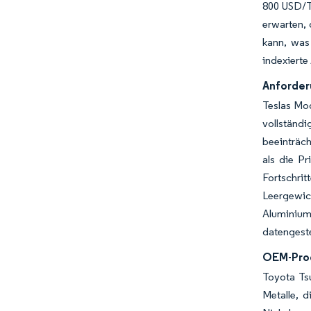
800 USD/T
erwarten, 
kann, was
indexierte 
Anforder
Teslas Mo
vollständi
beeinträc
als die P
Fortschri
Leergewic
Aluminium
datengeste
OEM-Prog
Toyota Tsu
Metalle, 