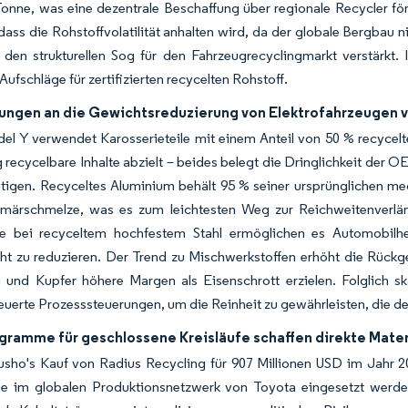
onne, was eine dezentrale Beschaffung über regionale Recycler fö
dass die Rohstoffvolatilität anhalten wird, da der globale Bergbau 
 den strukturellen Sog für den Fahrzeugrecyclingmarkt verstärkt
Aufschläge für zertifizierten recycelten Rohstoff.
ungen an die Gewichtsreduzierung von Elektrofahrzeugen v
del Y verwendet Karosserieteile mit einem Anteil von 50 % recyce
g recycelbare Inhalte abzielt – beides belegt die Dringlichkeit der OE
htigen. Recyceltes Aluminium behält 95 % seiner ursprünglichen m
rimärschmelze, was es zum leichtesten Weg zur Reichweitenverlän
tte bei recyceltem hochfestem Stahl ermöglichen es Automobilher
ht zu reduzieren. Der Trend zu Mischwerkstoffen erhöht die Rückg
 und Kupfer höhere Margen als Eisenschrott erzielen. Folglich sk
uerte Prozesssteuerungen, um die Reinheit zu gewährleisten, die d
ramme für geschlossene Kreisläufe schaffen direkte Mater
sho's Kauf von Radius Recycling für 907 Millionen USD im Jahr 202
die im globalen Produktionsnetzwerk von Toyota eingesetzt werd