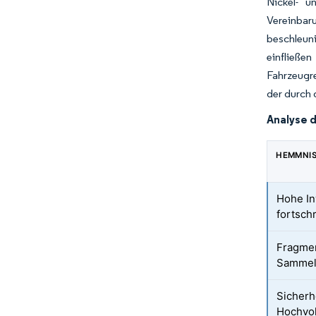
Nickel- u
Vereinbar
beschleun
einfließ
Fahrzeugre
der durch 
Analyse 
HEMMNI
Hohe In
fortsch
Fragmen
Sammel
Sicherh
Hochvol