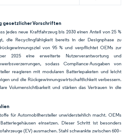
g gesetzlicher Vorschriften
ass jedes neue Kraftfahrzeug bis 2030 einen Anteil von 25 %
t, die Recyclingfähigkeit bereits in der Designphase zu
alrückgewinnungsziel von 95 % und verpflichtet OEMs zur
ber 2025 eine erweiterte Nutzerverantwortung und
bewerbsverzerrungen, sodass Compliance-Ausgaben von
ller reagieren mit modularen Batteriepaketen und leicht
en und die Rückgewinnungswirtschaftlichkeit verbessern.
lare Volumensichtbarkeit und stärken das Vertrauen in die
alien
toffe für Automobilhersteller unwiderstehlich macht. OEMs
atteriegehäusen einsetzen. Dieser Schritt ist besonders
trofahrzeuge (EV) ausmachen. Stahl schwankte zwischen 600–