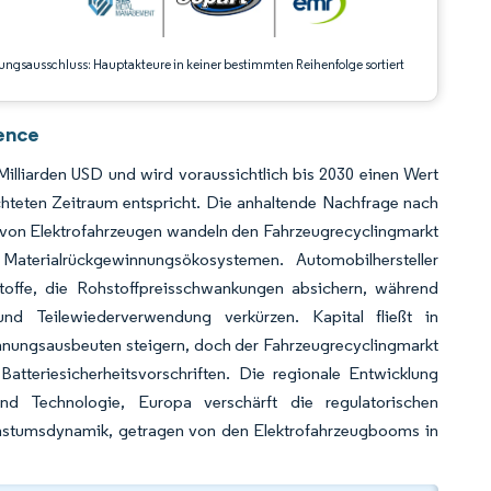
ungsausschluss: Hauptakteure in keiner bestimmten Reihenfolge sortiert
ence
illiarden USD und wird voraussichtlich bis 2030 einen Wert
hteten Zeitraum entspricht. Die anhaltende Nachfrage nach
ng von Elektrofahrzeugen wandeln den Fahrzeugrecyclingmarkt
terialrückgewinnungsökosystemen. Automobilhersteller
stoffe, die Rohstoffpreisschwankungen absichern, während
nd Teilewiederverwendung verkürzen. Kapital fließt in
nnungsausbeuten steigern, doch der Fahrzeugrecyclingmarkt
atteriesicherheitsvorschriften. Die regionale Entwicklung
nd Technologie, Europa verschärft die regulatorischen
achstumsdynamik, getragen von den Elektrofahrzeugbooms in