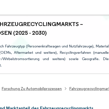
HRZEUGRECYCLINGMARKTS – W
 (2025 - 2030)
ach Fahrzeugtyp (Personenkraftwagen und Nutzfahrzeuge), Material
OEMs, Aftermarket und weitere), Recyclingverfahren (manuelle
Wirbelstromsortierung und weitere) sowie Geografie. Die
.
Forschung Zu Automobilprozessen
Fahrzeugrecyclingmar
nd Marktanteil des Fahrzeugrecyclingmarkts