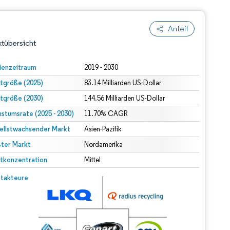
Anteil
tübersicht
ienzeitraum
2019 - 2030
tgröße (2025)
83.14 Milliarden US-Dollar
tgröße (2030)
144.56 Milliarden US-Dollar
stumsrate (2025 - 2030)
11.70% CAGR
ellstwachsender Markt
Asien-Pazifik
ter Markt
dert Namensnennung gemäß CC BY 4.0.
Nordamerika
tkonzentration
Mittel
© Mordor Intelligence. Wiederverwendung erfordert Namensnennung gemäß CC BY 4.0.
takteure