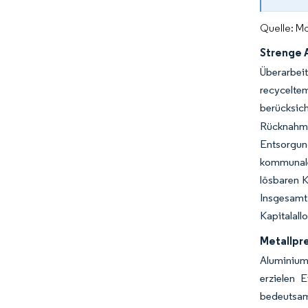
Quelle: Mo
Strenge A
Überarbeit
recycelte
berücksic
Rücknahm
Entsorgu
kommunale
lösbaren 
Insgesamt
Kapitalall
Metallpre
Aluminium
erzielen 
bedeutsam