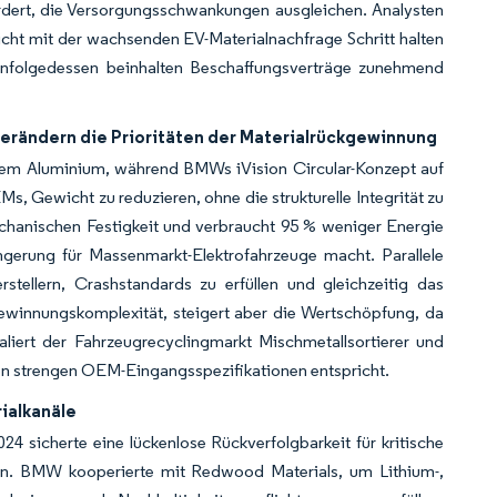
rdert, die Versorgungsschwankungen ausgleichen. Analysten
nicht mit der wachsenden EV-Materialnachfrage Schritt halten
. Infolgedessen beinhalten Beschaffungsverträge zunehmend
erändern die Prioritäten der Materialrückgewinnung
ltem Aluminium, während BMWs iVision Circular-Konzept auf
Ms, Gewicht zu reduzieren, ohne die strukturelle Integrität zu
echanischen Festigkeit und verbraucht 95 % weniger Energie
gerung für Massenmarkt-Elektrofahrzeuge macht. Parallele
stellern, Crashstandards zu erfüllen und gleichzeitig das
ewinnungskomplexität, steigert aber die Wertschöpfung, da
aliert der Fahrzeugrecyclingmarkt Mischmetallsortierer und
en strengen OEM-Eingangsspezifikationen entspricht.
ialkanäle
4 sicherte eine lückenlose Rückverfolgbarkeit für kritische
en. BMW kooperierte mit Redwood Materials, um Lithium-,