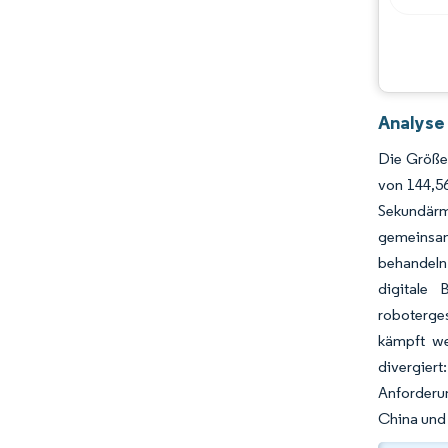
Analyse
Die Größe 
von 144,5
Sekundärme
gemeinsam
behandeln
digitale 
roboterge
kämpft we
divergier
Anforderu
China und 