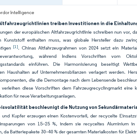
rdor Intelligence
ltfahrzeugrichtlinien treiben Investitionen in die Einhaltun
ungen der europäischen Altfahrzeugrichtlinie schreiben nun vor, d
m Kunststoff enthalten muss, was globale Hersteller dazu zwing
[1]
htigen
. Chinas Altfahrzeugrahmen von 2024 setzt ein Materi
everantwortung, während Indiens Vorschriften vom Okto
ngsstandards einführen. Die Harmonisierung beseitigt Wett
n Haushalten auf Unternehmensbilanzen verlagert werden. Herste
Komponenten, die die Demontage nach dem Lebensende beschleunig
 verleihen diese Vorschriften dem Fahrzeugrecyclingmarkt eine k
okation für neue Verarbeitungsanlagen.
isvolatilität beschleunigt die Nutzung von Sekundärmateri
 und Kupfer erzeugen einen Kostenvorteil, der recycelte Einsatzs
Einsparungen von 15–25 %, indem sie recyceltes Aluminium in B
, da Batteriepakete 30–40 % der gesamten Materialkosten für Elek