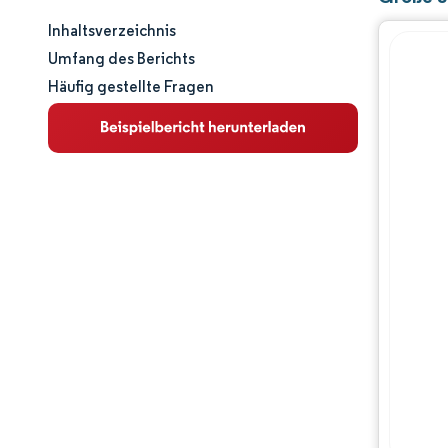
Inhaltsverzeichnis
Marktgröße und -anteil
Umfang des Berichts
Häufig gestellte Fragen
Marktanalyse
Trends und Einblicke
Segmentanalyse
Geografische Analyse
Wettbewerbslandschaft
Hauptakteure
Branchenentwicklungen