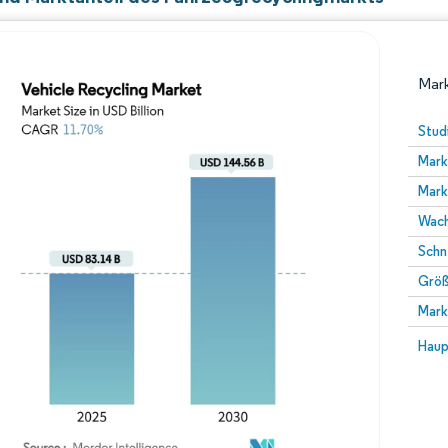
Mark
Stud
Mark
Mark
Wach
Schn
Größ
Bild © Mordor Intelligence. Wiederverwendung erfor
Mark
Bild 
Haup