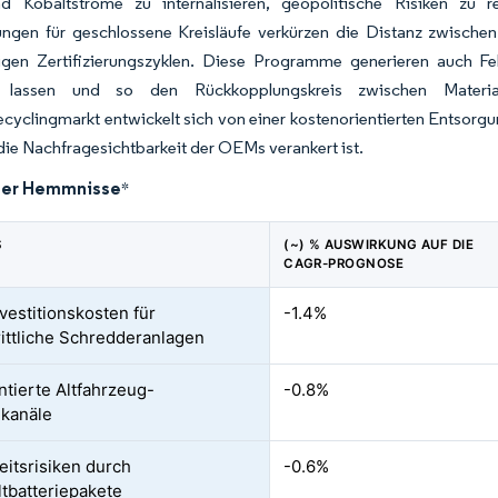
nd Kobaltströme zu internalisieren, geopolitische Risiken zu re
ungen für geschlossene Kreisläufe verkürzen die Distanz zwische
igen Zertifizierungszyklen. Diese Programme generieren auch Fe
en lassen und so den Rückkopplungskreis zwischen Materia
cyclingmarkt entwickelt sich von einer kostenorientierten Entsorgu
die Nachfragesichtbarkeit der OEMs verankert ist.
der Hemmnisse
*
S
(~) % AUSWIRKUNG AUF DIE
CAGR-PROGNOSE
vestitionskosten für
-1.4%
rittliche Schredderanlagen
tierte Altfahrzeug-
-0.8%
kanäle
eitsrisiken durch
-0.6%
tbatteriepakete