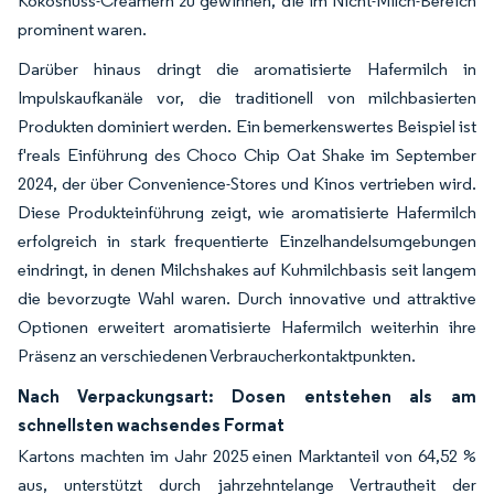
Kokosnuss-Creamern zu gewinnen, die im Nicht-Milch-Bereich
prominent waren.
Darüber hinaus dringt die aromatisierte Hafermilch in
Impulskaufkanäle vor, die traditionell von milchbasierten
Produkten dominiert werden. Ein bemerkenswertes Beispiel ist
f'reals Einführung des Choco Chip Oat Shake im September
2024, der über Convenience-Stores und Kinos vertrieben wird.
Diese Produkteinführung zeigt, wie aromatisierte Hafermilch
erfolgreich in stark frequentierte Einzelhandelsumgebungen
eindringt, in denen Milchshakes auf Kuhmilchbasis seit langem
die bevorzugte Wahl waren. Durch innovative und attraktive
Optionen erweitert aromatisierte Hafermilch weiterhin ihre
Präsenz an verschiedenen Verbraucherkontaktpunkten.
Nach Verpackungsart: Dosen entstehen als am
schnellsten wachsendes Format
Kartons machten im Jahr 2025 einen Marktanteil von 64,52 %
aus, unterstützt durch jahrzehntelange Vertrautheit der