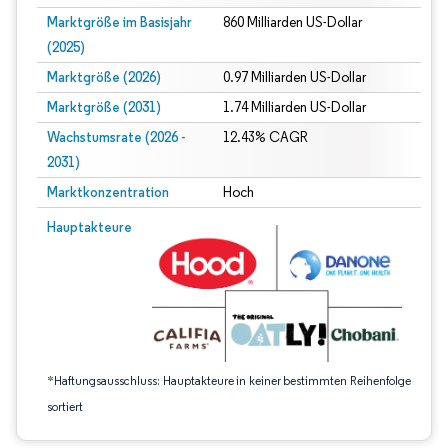
Marktgröße im Basisjahr
860 Milliarden US-Dollar
(2025)
Marktgröße (2026)
0.97 Milliarden US-Dollar
Marktgröße (2031)
1.74 Milliarden US-Dollar
Wachstumsrate (2026 -
12.43% CAGR
2031)
Marktkonzentration
Hoch
Bild © Mordor Intelligence. Wiederverwendung erfordert Namensnennung gem
Hauptakteure
*Haftungsausschluss: Hauptakteure in keiner bestimmten Reihenfolge
sortiert