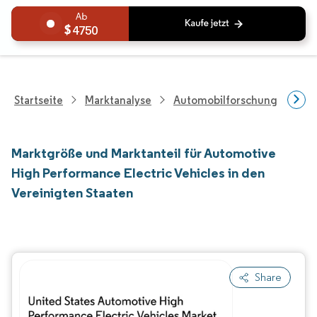
4750
Startseite
Marktanalyse
Automobilforschung
Fah
Marktgröße und Marktanteil für Automotive
High Performance Electric Vehicles in den
Vereinigten Staaten
Share