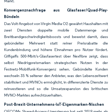
Markt.
Konvergenznachfrage aus Glasfaser/Quad-Play-
Bündeln
Das Volt-Angebot von Virgin Media O2 gewährt Haushalten mit
zwei Diensten doppelte mobile Datenmenge und
Breitbandgeschwindigkeitsboosts und beweist damit, dass
gebündelter Mehrwert statt reiner Preisrabatte die
Kundenbindung und höhere Einnahmen pro Nutzer fördert.
Giffgaffs 500-Mbit/s-Glasfasertest über Nexfibre zeigt, dass
selbst Niedrigpreismarken strategischen Nutzen in der
Festnetz-Mobilfunk-Konvergenz sehen. Gebündelte Kunden
wechseln 35 % seltener den Anbieter, was den Lebenszeitwert
stabilisiert und MVNOs ermöglicht, in differenzierte Dienste zu
reinvestieren und so die Umsatzexpansion des britischen
MVNO-Marktes aufrechtzuerhalten.
Post-Brexit-Unternehmens-IoT-Eigenmarken-Nischen
OFCOMs Shared-Access-Lizenzierung hat seit 2019 mehr als