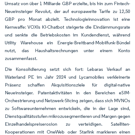
Umsatz von über 1 Milliarde GBP erzielte, bis hin zum Fintech-
Neueinsteiger Revolut, der auf europaweite Tarife zu 12,50
GBP pro Monat abzielt. Technologieinnovation ist eine
Kernwaffe: VOXIs KI-Chatbot steigerte die Eindämmungsrate
und senkte die Betriebskosten im Kundendienst, während
Utility Warehouse ein Energie-Breitband-Mobilfunk-Bündel
nutzt, das Haushaltsrechnungen unter einem Konto
zusammenfasst.
Die Konsolidierung setzt sich fort: Lebaras Verkauf an
Waterland PE im Jahr 2024 und Lycamobiles verkleinerte
Präsenz schaffen Akquisitionsziele für digital-native
Neueinsteiger. Patentaktivitäten in den Bereichen eSIM-
Orchestrierung und Netzwerk-Slicing zeigen, dass sich MVNOs
zu Softwareunternehmen entwickeln, die in der Lage sind,
Dienstqualitätsstufen mikrozusegmentieren und Margen gegen
Einzelhandelspreiserosion zu verteidigen. Satelliten-
Kooperationen mit OneWeb oder Starlink markieren einen