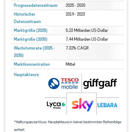
Prognosedatenzeitraum
2025 - 2030
Historischer
2019 - 2023
Datenzeitraum
Marktgröße (2025)
5.23 Milliarden US-Dollar
Marktgröße (2030)
7.44 Milliarden US-Dollar
Wachstumsrate (2025 -
7.32% CAGR
2030)
Marktkonzentration
Mittel
Bild © Mordor Intelligence. Wiederverwendung erfordert Namensnennung gem
Hauptakteure
*Haftungsausschluss: Hauptakteure in keiner bestimmten Reihenfolge
sortiert