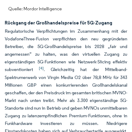
Quelle: Mordor Intelligence
Rückgang der Großhandelspreise für 5G-Zugang
Regulatorische Verpflichtungen im Zusammenhang mit der
VodafoneThree-Fusion verpflichten den neu gegründeten
Betreiber, die 5G-Großhandelspreise bis 2028 „fair und
angemessen” zu halten, was den virtuellen Zugang zu
eigenständigen 5G-Funktionen wie Netzwerk-Slicing effektiv
[4]
subventioniert
. Gleichzeitig hat der Mittelband-
Spektrumerwerb von Virgin Media O2 über 78,8 MHz für 343
Millionen GBP einen konkurrierenden Großhandelskanal
geschaffen, der den Preisdruck im gesamten britischen MVNO-
Markt nach unten treibt. Mehr als 3.300 eigenständige 5G-
Standorte sind nun in Betrieb und geben MVNOs unmittelbaren
Zugang zu latenzempfindlichen Premium-Funktionen, ohne in
Funkhardware investieren zu müssen. Niedrigere
Einstandskosten haben sich auf Verbrauchertarife ausgewirkt,