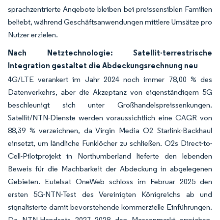
sprachzentrierte Angebote bleiben bei preissensiblen Familien
beliebt, während Geschäftsanwendungen mittlere Umsätze pro
Nutzer erzielen.
Nach Netztechnologie: Satellit-terrestrische
Integration gestaltet die Abdeckungsrechnung neu
4G/LTE verankert im Jahr 2024 noch immer 78,00 % des
Datenverkehrs, aber die Akzeptanz von eigenständigem 5G
beschleunigt sich unter Großhandelspreissenkungen.
Satellit/NTN-Dienste werden voraussichtlich eine CAGR von
88,39 % verzeichnen, da Virgin Media O2 Starlink-Backhaul
einsetzt, um ländliche Funklöcher zu schließen. O2s Direct-to-
Cell-Pilotprojekt in Northumberland lieferte den lebenden
Beweis für die Machbarkeit der Abdeckung in abgelegenen
Gebieten. Eutelsat OneWeb schloss im Februar 2025 den
ersten 5G-NTN-Test des Vereinigten Königreichs ab und
signalisierte damit bevorstehende kommerzielle Einführungen.
Da NTN-Handsets 2027–2028 den Massenmarkt erreichen,