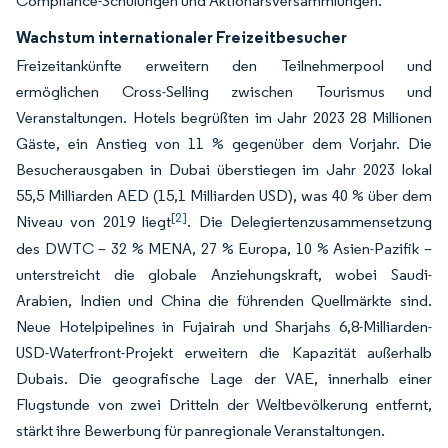
Compliance-Schulungen und Aktionärsversammlungen.
Wachstum internationaler Freizeitbesucher
Freizeitankünfte erweitern den Teilnehmerpool und
ermöglichen Cross-Selling zwischen Tourismus und
Veranstaltungen. Hotels begrüßten im Jahr 2023 28 Millionen
Gäste, ein Anstieg von 11 % gegenüber dem Vorjahr. Die
Besucherausgaben in Dubai überstiegen im Jahr 2023 lokal
55,5 Milliarden AED (15,1 Milliarden USD), was 40 % über dem
[2]
Niveau von 2019 liegt
. Die Delegiertenzusammensetzung
des DWTC – 32 % MENA, 27 % Europa, 10 % Asien-Pazifik –
unterstreicht die globale Anziehungskraft, wobei Saudi-
Arabien, Indien und China die führenden Quellmärkte sind.
Neue Hotelpipelines in Fujairah und Sharjahs 6,8-Milliarden-
USD-Waterfront-Projekt erweitern die Kapazität außerhalb
Dubais. Die geografische Lage der VAE, innerhalb einer
Flugstunde von zwei Dritteln der Weltbevölkerung entfernt,
stärkt ihre Bewerbung für panregionale Veranstaltungen.