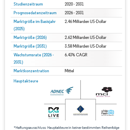
Studienzeitraum
2020 - 2031
Prognosedatenzeitraum
2026 - 2031
Marktgröße im Basisjahr
2.46 Milliarden US-Dollar
(2025)
Marktgröße (2026)
2.62 Milliarden US-Dollar
Marktgröße (2031)
3.58 Milliarden US-Dollar
Wachstumsrate (2026 -
6.43% CAGR
2031)
Marktkonzentration
Mittel
Bild © Mordor Intelligence. Wiederverwendung erfordert Namensnennung gem
Hauptakteure
*Haftungsausschluss: Hauptakteure in keiner bestimmten Reihenfolge