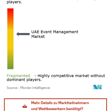
Bild © Mordor Intelligence. Wiederverwendung erfordert Namensnennung gemäß