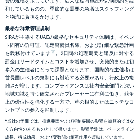
費の規模を示しています。広大な屋内施設が気候制約を緩
和しているものの、季節的な需要の急増はスタッフィング
と物流に負担をかけます。
厳格な群衆管理規制
SIRAが主導するUAEの厳格なセキュリティ体制は、イベン
ト固有の許可証、認定警備員名簿、および詳細な緊急計画
[3]
を義務付けています
。2日間の処理期間と違反に対する
罰金はリードタイムとコストを増加させ、突発的または初
参入の主催者にとって課題となります。国際的な主催者は
首長国レベルの規制にも対応する必要があり、行政上の複
雑さが増します。コンプライアンスは社内安全部門と深い
地域知識を持つ確立されたプレーヤーに有利に働き、競争
上の優位性を強化する一方で、草の根的またはニッチなコ
ンセプトの参入を抑制します。
*当社の予測では、推進要因および抑制要因の影響を加算的ではな
く方向性のあるものとして扱います。影響予測は、ベースライン
成長、構成効果、および変数間の相互作用を反映しています。