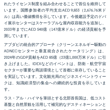
れたライセンス制度を組み合わせることで首位を維持して
います。国際参加者の平均支出AED 9,833（2,676.76米ド
ル）は高い価値獲得を示しています。今後建設予定のドバ
イ展示センターはスケーラブルな屋内収容能力を追加し、
2033年までにAED 540億（147億米ドル）の経済貢献を予
測しています。
アブダビの統合的アプローチ（クリーンエネルギー駆動の
ADNECセンターと垂直統合されたケータリング）は、
2024年のGDP貢献をAED 85億（23億1,000万米ドル）に引
き上げました。IDEXなどのイベントは、防衛・航空宇宙
セクターが重要な商談環境として首都に依存していること
を実証しています。文化観光局のビジネスイベントウィー
クは、知識経済型の集会への継続的な投資を示していま
す。
ラス・アル・ハイマを筆頭とする北部首長国は、低コスト
基盤と自然景観を活用して補完的なデスティネーションと