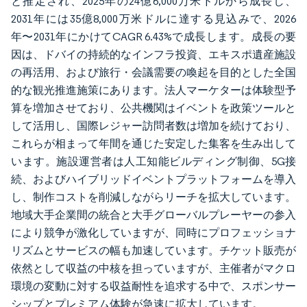
と推定され、2025年の24億6,000万米ドルから成長し、
2031年には35億8,000万米ドルに達する見込みで、2026
年〜2031年にかけてCAGR 6.43%で成長します。成長の要
因は、ドバイの持続的なインフラ投資、エキスポ遺産施設
の再活用、および旅行・会議需要の喚起を目的とした全国
的な観光推進施策にあります。法人マーケターは体験型予
算を増加させており、公共機関はイベントを政策ツールと
して活用し、国際レジャー訪問者数は増加を続けており、
これらが相まって年間を通じた安定した集客を生み出して
います。施設運営者は人工知能ビルディング制御、5G接
続、およびハイブリッドイベントプラットフォームを導入
し、制作コストを削減しながらリーチを拡大しています。
地域大手企業間の統合と大手グローバルプレーヤーの参入
により競争が激化していますが、同時にプロフェッショナ
リズムとサービスの幅も加速しています。チケット販売が
依然として収益の中核を担っていますが、主催者がマクロ
環境の変動に対する収益耐性を追求する中で、スポンサー
シップとプレミアム体験が急速に拡大しています。