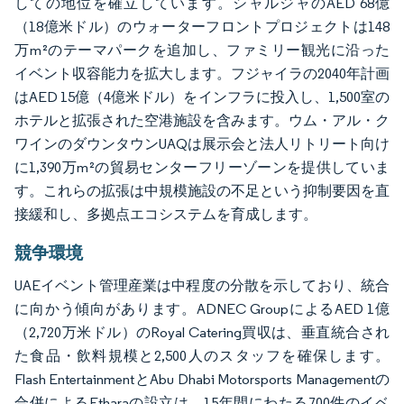
しての地位を確立しています。シャルジャのAED 68億
（18億米ドル）のウォーターフロントプロジェクトは148
万m²のテーマパークを追加し、ファミリー観光に沿った
イベント収容能力を拡大します。フジャイラの2040年計画
はAED 15億（4億米ドル）をインフラに投入し、1,500室の
ホテルと拡張された空港施設を含みます。ウム・アル・ク
ワインのダウンタウンUAQは展示会と法人リトリート向け
に1,390万m²の貿易センターフリーゾーンを提供していま
す。これらの拡張は中規模施設の不足という抑制要因を直
接緩和し、多拠点エコシステムを育成します。
競争環境
UAEイベント管理産業は中程度の分散を示しており、統合
に向かう傾向があります。ADNEC GroupによるAED 1億
（2,720万米ドル）のRoyal Catering買収は、垂直統合され
た食品・飲料規模と2,500人のスタッフを確保します。
Flash EntertainmentとAbu Dhabi Motorsports Managementの
合併によるEtharaの設立は、15年間にわたる700件のイベ