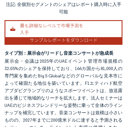
注記: 全個別セグメントのシェアはレポート購入時に入手
画像 © Mordor Intelligence。再利用にはCC BY 4.0の表示が必要です。
可能
タイプ別：展示会がリードし音楽コンサートが急成長
展示会・会議は2025年のUAEイベント管理市場規模の
32.05%のシェアを保持しており、166カ国から81,000人の
専門家を集めたBig 5 Globalなどのグローバルな見本市に
よって確固たる地位を築いています。F1エティハド航空
アブダビグランプリのようなスポーツイベントは、放送露
出を通じて地域的なリーチを拡大します。法人セミナーは
UAEのビジネスフレンドリーな姿勢に乗って全体のライン
ナップを補完しています。音楽コンサートは規模は小さい
ものの、2027年までに200億米ドルに達すると予測される