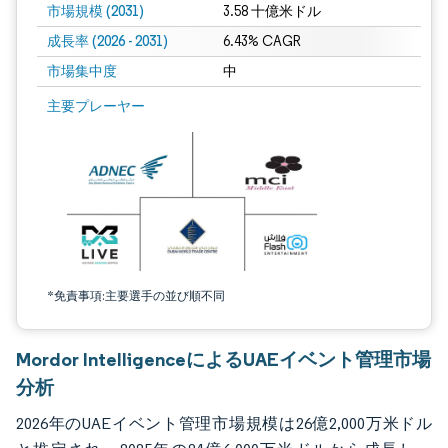
市場規模 (2031)
3.58 十億米ドル
成長率 (2026 - 2031)
6.43% CAGR
市場集中度
中
画像 © Mordor Intelligence。再利用にはCC BY 4.0の表示が必要です。
主要プレーヤー
*免責事項:主要選手の並び順不同
Mordor IntelligenceによるUAEイベント管理市場
分析
2026年のUAEイベント管理市場規模は26億2,000万米ドル