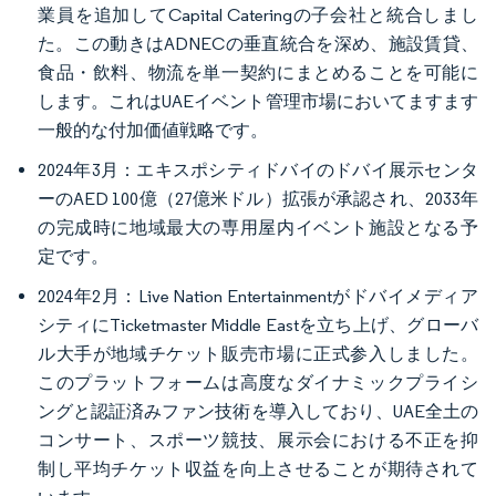
業員を追加してCapital Cateringの子会社と統合しまし
た。この動きはADNECの垂直統合を深め、施設賃貸、
食品・飲料、物流を単一契約にまとめることを可能に
します。これはUAEイベント管理市場においてますます
一般的な付加価値戦略です。
2024年3月：エキスポシティドバイのドバイ展示センタ
ーのAED 100億（27億米ドル）拡張が承認され、2033年
の完成時に地域最大の専用屋内イベント施設となる予
定です。
2024年2月：Live Nation Entertainmentがドバイメディア
シティにTicketmaster Middle Eastを立ち上げ、グローバ
ル大手が地域チケット販売市場に正式参入しました。
このプラットフォームは高度なダイナミックプライシ
ングと認証済みファン技術を導入しており、UAE全土の
コンサート、スポーツ競技、展示会における不正を抑
制し平均チケット収益を向上させることが期待されて