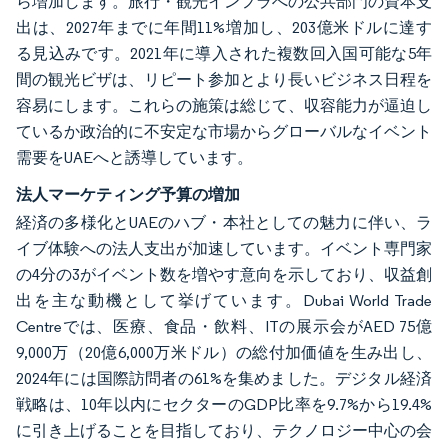
ら増加します。旅行・観光インフラへの公共部門の資本支
出は、2027年までに年間11%増加し、203億米ドルに達す
る見込みです。2021年に導入された複数回入国可能な5年
間の観光ビザは、リピート参加とより長いビジネス日程を
容易にします。これらの施策は総じて、収容能力が逼迫し
ているか政治的に不安定な市場からグローバルなイベント
需要をUAEへと誘導しています。
法人マーケティング予算の増加
経済の多様化とUAEのハブ・本社としての魅力に伴い、ラ
イブ体験への法人支出が加速しています。イベント専門家
の4分の3がイベント数を増やす意向を示しており、収益創
出を主な動機として挙げています。Dubai World Trade
Centreでは、医療、食品・飲料、ITの展示会がAED 75億
9,000万（20億6,000万米ドル）の総付加価値を生み出し、
2024年には国際訪問者の61%を集めました。デジタル経済
戦略は、10年以内にセクターのGDP比率を9.7%から19.4%
に引き上げることを目指しており、テクノロジー中心の会