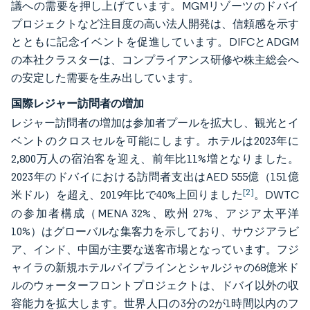
議への需要を押し上げています。MGMリゾーツのドバイ
プロジェクトなど注目度の高い法人開発は、信頼感を示す
とともに記念イベントを促進しています。DIFCとADGM
の本社クラスターは、コンプライアンス研修や株主総会へ
の安定した需要を生み出しています。
国際レジャー訪問者の増加
レジャー訪問者の増加は参加者プールを拡大し、観光とイ
ベントのクロスセルを可能にします。ホテルは2023年に
2,800万人の宿泊客を迎え、前年比11%増となりました。
2023年のドバイにおける訪問者支出はAED 555億（151億
[2]
米ドル）を超え、2019年比で40%上回りました
。DWTC
の参加者構成（MENA 32%、欧州 27%、アジア太平洋
10%）はグローバルな集客力を示しており、サウジアラビ
ア、インド、中国が主要な送客市場となっています。フジ
ャイラの新規ホテルパイプラインとシャルジャの68億米ド
ルのウォーターフロントプロジェクトは、ドバイ以外の収
容能力を拡大します。世界人口の3分の2が1時間以内のフ