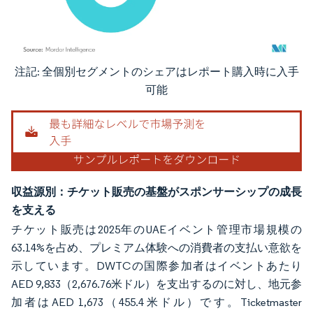
注記: 全個別セグメントのシェアはレポート購入時に入手
画像 © Mordor Intelligence。再利用にはCC BY 4.0の表示が必要です。
可能
収益源別：チケット販売の基盤がスポンサーシップの成長
を支える
チケット販売は2025年のUAEイベント管理市場規模の
63.14%を占め、プレミアム体験への消費者の支払い意欲を
示しています。DWTCの国際参加者はイベントあたり
AED 9,833（2,676.76米ドル）を支出するのに対し、地元参
加者はAED 1,673（455.4米ドル）です。Ticketmaster