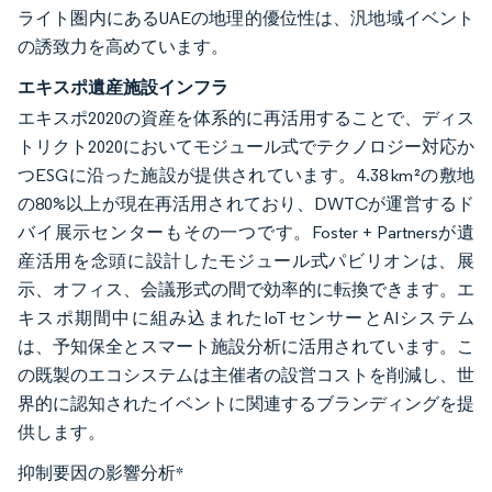
ライト圏内にあるUAEの地理的優位性は、汎地域イベント
の誘致力を高めています。
エキスポ遺産施設インフラ
エキスポ2020の資産を体系的に再活用することで、ディス
トリクト2020においてモジュール式でテクノロジー対応か
つESGに沿った施設が提供されています。4.38 km²の敷地
の80%以上が現在再活用されており、DWTCが運営するド
バイ展示センターもその一つです。Foster + Partnersが遺
産活用を念頭に設計したモジュール式パビリオンは、展
示、オフィス、会議形式の間で効率的に転換できます。エ
キスポ期間中に組み込まれたIoTセンサーとAIシステム
は、予知保全とスマート施設分析に活用されています。こ
の既製のエコシステムは主催者の設営コストを削減し、世
界的に認知されたイベントに関連するブランディングを提
供します。
抑制要因の影響分析
*