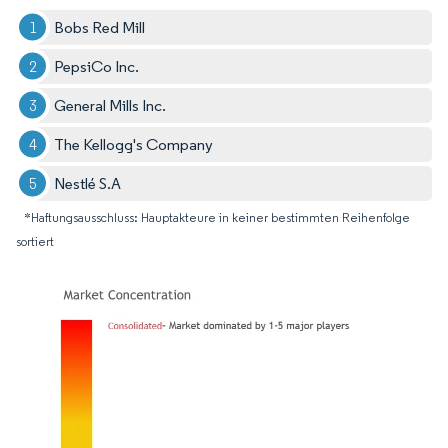
Bobs Red Mill
PepsiCo Inc.
General Mills Inc.
The Kellogg's Company
Nestlé S.A
*Haftungsausschluss: Hauptakteure in keiner bestimmten Reihenfolge
sortiert