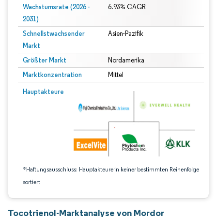
Wachstumsrate (2026 -
6.93% CAGR
2031)
Schnellstwachsender
Asien-Pazifik
Markt
Größter Markt
Nordamerika
Marktkonzentration
Mittel
Bild © Mordor Intelligence. Wiederverwendung erfordert Namensnennung gem
Hauptakteure
*Haftungsausschluss: Hauptakteure in keiner bestimmten Reihenfolge
sortiert
Tocotrienol-Marktanalyse von Mordor