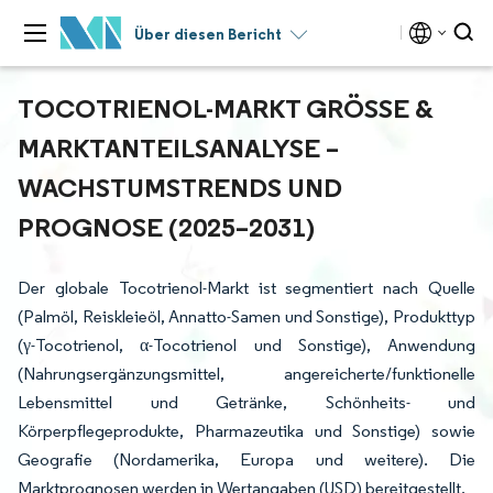
Über diesen Bericht
TOCOTRIENOL-MARKT GRÖSSE & M
ARKTANTEILSANALYSE – W
ACHSTUMSTRENDS UND P
ROGNOSE (2025–2031)
Der globale Tocotrienol-Markt ist segmentiert nach Quelle
(Palmöl, Reiskleieöl, Annatto-Samen und Sonstige), Produkttyp
(γ-Tocotrienol, α-Tocotrienol und Sonstige), Anwendung
(Nahrungsergänzungsmittel, angereicherte/funktionelle
Lebensmittel und Getränke, Schönheits- und
Körperpflegeprodukte, Pharmazeutika und Sonstige) sowie
Geografie (Nordamerika, Europa und weitere). Die
Marktprognosen werden in Wertangaben (USD) bereitgestellt.