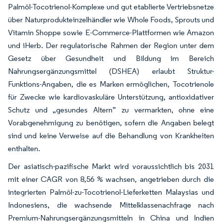
Palmöl-Tocotrienol-Komplexe und gut etablierte Vertriebsnetze
über Naturprodukteinzelhändler wie Whole Foods, Sprouts und
Vitamin Shoppe sowie E-Commerce-Plattformen wie Amazon
und iHerb. Der regulatorische Rahmen der Region unter dem
Gesetz über Gesundheit und Bildung im Bereich
Nahrungsergänzungsmittel (DSHEA) erlaubt Struktur-
Funktions-Angaben, die es Marken ermöglichen, Tocotrienole
für Zwecke wie
kardiovaskuläre Unterstützung,
antioxidativer
Schutz
und „gesundes Altern” zu vermarkten, ohne eine
Vorabgenehmigung zu benötigen, sofern die Angaben belegt
sind und keine Verweise auf die Behandlung von Krankheiten
enthalten.
Der asiatisch-pazifische Markt wird voraussichtlich bis 2031
mit einer CAGR von 8,56 % wachsen, angetrieben durch die
integrierten Palmöl-zu-Tocotrienol-Lieferketten Malaysias und
Indonesiens, die wachsende Mittelklassenachfrage nach
Premium-Nahrungsergänzungsmitteln in China und Indien