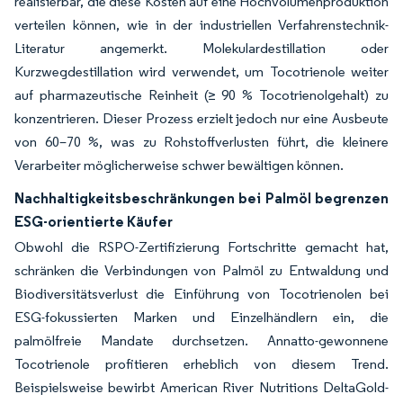
realisierbar, die diese Kosten auf eine Hochvolumenproduktion
verteilen können, wie in der industriellen Verfahrenstechnik-
Literatur angemerkt. Molekulardestillation oder
Kurzwegdestillation wird verwendet, um Tocotrienole weiter
auf pharmazeutische Reinheit (≥ 90 % Tocotrienolgehalt) zu
konzentrieren. Dieser Prozess erzielt jedoch nur eine Ausbeute
von 60–70 %, was zu Rohstoffverlusten führt, die kleinere
Verarbeiter möglicherweise schwer bewältigen können.
Nachhaltigkeitsbeschränkungen bei Palmöl begrenzen
ESG-orientierte Käufer
Obwohl die RSPO-Zertifizierung Fortschritte gemacht hat,
schränken die Verbindungen von Palmöl zu Entwaldung und
Biodiversitätsverlust die Einführung von Tocotrienolen bei
ESG-fokussierten Marken und Einzelhändlern ein, die
palmölfreie Mandate durchsetzen. Annatto-gewonnene
Tocotrienole profitieren erheblich von diesem Trend.
Beispielsweise bewirbt American River Nutritions DeltaGold-