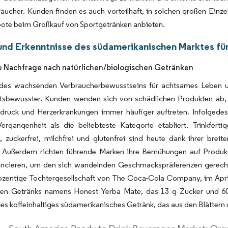
aucher. Kunden finden es auch vorteilhaft, in solchen großen Einze
ote beim Großkauf von Sportgetränken anbieten.
und Erkenntnisse des südamerikanischen Marktes für
 Nachfrage nach natürlichen/biologischen Getränken
des wachsenden Verbraucherbewusstseins für achtsames Leben 
tsbewusster. Kunden wenden sich von schädlichen Produkten ab, 
tdruck und Herzerkrankungen immer häufiger auftreten. Infolgedes
Vergangenheit als die beliebteste Kategorie etabliert. Trinkfer
h, zuckerfrei, milchfrei und glutenfrei sind heute dank ihrer br
t. Außerdem richten führende Marken ihre Bemühungen auf Produkti
ancieren, um den sich wandelnden Geschmackspräferenzen gerecht 
ozentige Tochtergesellschaft von The Coca-Cola Company, im April
hen Getränks namens Honest Yerba Mate, das 13 g Zucker und 60 
lles koffeinhaltiges südamerikanisches Getränk, das aus den Blättern