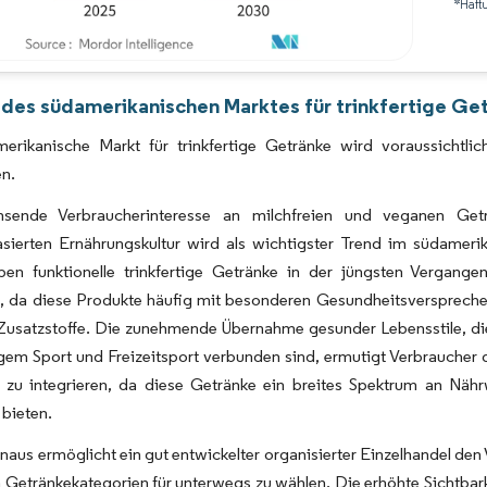
*Haft
Bild © Mordor Intelligence. Wiederverwendung erfordert Namensnennung gemäß 
 des südamerikanischen Marktes für trinkfertige Ge
erikanische Markt für trinkfertige Getränke wird voraussich
en.
sende Verbraucherinteresse an milchfreien und veganen Getr
sierten Ernährungskultur wird als wichtigster Trend im südamerik
ben funktionelle trinkfertige Getränke in der jüngsten Vergange
 da diese Produkte häufig mit besonderen Gesundheitsversprechen 
usatzstoffe. Die zunehmende Übernahme gesunder Lebensstile, die in
em Sport und Freizeitsport verbunden sind, ermutigt Verbraucher da
 zu integrieren, da diese Getränke ein breites Spektrum an Nährw
 bieten.
naus ermöglicht ein gut entwickelter organisierter Einzelhandel de
 Getränkekategorien für unterwegs zu wählen. Die erhöhte Sichtbark