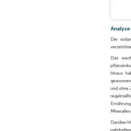
Analyse
Der südam
verzeichn
Das wach
pflanzenba
hinaus ha
gewonnen,
und ohne Z
regelmäßig
Ernährung
Mineralien
Darüber hi
nahrhaften