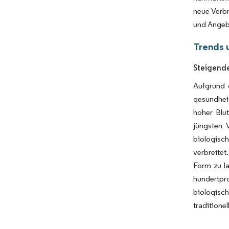
neue Verbr
und Angeb
Trends 
Steigende
Aufgrund 
gesundhei
hoher Blu
jüngsten 
biologisc
verbreite
Form zu l
hundertpr
biologisc
traditione