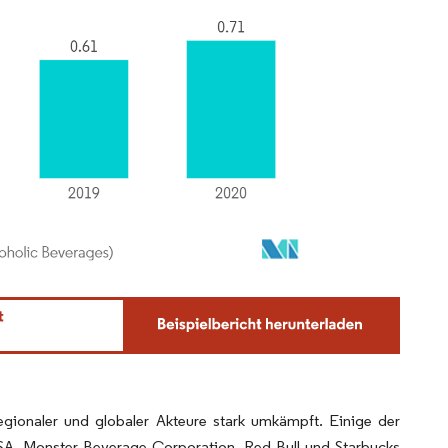
regionaler und globaler Akteure stark umkämpft. Einige der
A, Monster Beverage Corporation, Red Bull und Starbucks