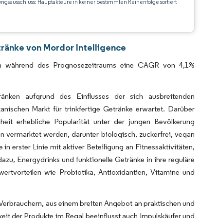
ungsausschluss: Hauptakteure in keiner bestimmten Reihenfolge sortiert
CC BY 4.0.
tränke von Mordor Intelligence
tlich während des Prognosezeitraums eine CAGR von 4,1%
änken aufgrund des Einflusses der sich ausbreitenden
anischen Markt für trinkfertige Getränke erwartet. Darüber
nheit erhebliche Popularität unter der jungen Bevölkerung
vermarktet werden, darunter biologisch, zuckerfrei, vegan
 erster Linie mit aktiver Beteiligung an Fitnessaktivitäten,
zu, Energydrinks und funktionelle Getränke in ihre reguläre
ertvorteilen wie Probiotika, Antioxidantien, Vitamine und
n Verbrauchern, aus einem breiten Angebot an praktischen und
eit der Produkte im Regal beeinflusst auch Impulskäufer und