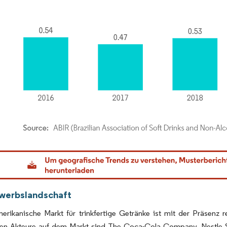
dor Intelligence. Wiederverwendung erfordert Namensnennung gemäß CC BY 4.0.
werbslandschaft
erikanische Markt für trinkfertige Getränke ist mit der Präsenz 
en Akteure auf dem Markt sind The Coca-Cola Company, Nestle S