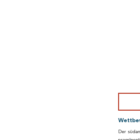
Bild © Mor
Wettbe
Der südam
prominent