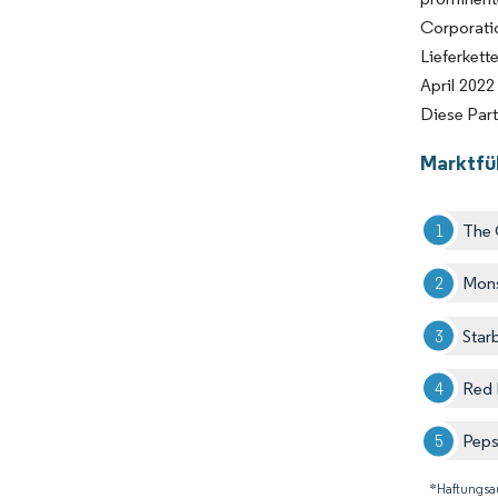
Corporati
Lieferket
April 2022
Diese Part
Marktfü
The
Mons
Star
Red 
Peps
*Haftungsa