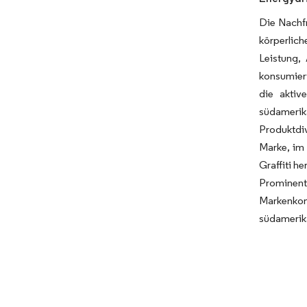
Die Nachfr
körperlich
Leistung,
konsumiert
die aktiv
südamerik
Produktdiv
Marke, im 
Graffiti h
Prominent
Markenkom
südamerik