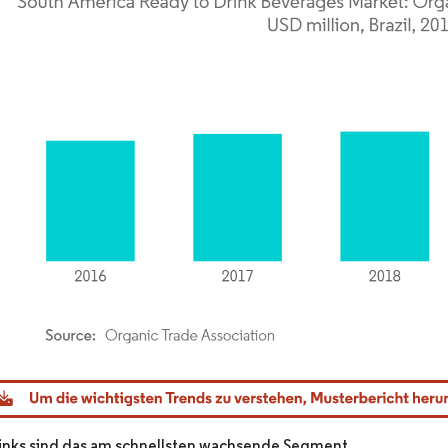
dor Intelligence. Wiederverwendung erfordert Namensnennung gemäß CC BY 4.0.
nks sind das am schnellsten wachsende Segment