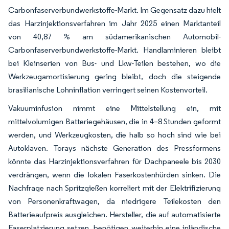
Carbonfaserverbundwerkstoffe-Markt. Im Gegensatz dazu hielt
das Harzinjektionsverfahren im Jahr 2025 einen Marktanteil
von 40,87 % am südamerikanischen Automobil-
Carbonfaserverbundwerkstoffe-Markt. Handlaminieren bleibt
bei Kleinserien von Bus- und Lkw-Teilen bestehen, wo die
Werkzeugamortisierung gering bleibt, doch die steigende
brasilianische Lohninflation verringert seinen Kostenvorteil.
Vakuuminfusion nimmt eine Mittelstellung ein, mit
mittelvolumigen Batteriegehäusen, die in 4–8 Stunden geformt
werden, und Werkzeugkosten, die halb so hoch sind wie bei
Autoklaven. Torays nächste Generation des Pressformens
könnte das Harzinjektionsverfahren für Dachpaneele bis 2030
verdrängen, wenn die lokalen Faserkostenhürden sinken. Die
Nachfrage nach Spritzgießen korreliert mit der Elektrifizierung
von Personenkraftwagen, da niedrigere Teilekosten den
Batterieaufpreis ausgleichen. Hersteller, die auf automatisierte
Faserplatzierung setzen, benötigen weiterhin eine inländische