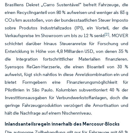
Brasiliens Dekret „Carro Sustentável” befreit Fahrzeuge, die
einen Recyclinganteil von 80 % aufweisen und weniger als 83 g
CO₂/km ausstoßen, von der bundesstaatlichen Steuer Imposto
sobre Produtos Industrializados (IPI), ein Vorteil, der die
[2]
Verkaufspreise im Showroom um bis zu 12 % senkt
. MOVER
schichtet darüber hinaus Steueranreize für Forschung und
Entwicklung in Höhe von 4,8 Milliarden USD, von denen 35 %
die Integration fortschrittlicher Materialien finanzieren.
Syensqos ReGen-Harzserie, die einen Bioanteil von 30 %
aufweist, fügt sich nahtlos in diese Anreizkombi­nation ein und
bietet Formgebern eine Finanzierungsmöglichkeit für
Pilotlinien in São Paulo. Kolumbien subventioniert 40 % der
Investitionsausgaben für Verbundwerkstoffanlagen, doch die
geringe Fahrzeugproduktion verzögert die Amortisation und
hält die Nachfrage auf einem Nischenniveau.
Inlandsanteilsregeln innerhalb des Mercosur-Blocks
Die autonome Zollbehandlung gilt nur für Fahrzeuge mit 60 %