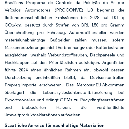
Brasiliens Programa de Controle da Poluição do Ar por
Veículos Automotores (PROCONVE) L-8 begrenzt die
flottendurchschnittlichen Emissionen bis 2028 auf 101 g
CO₂/km, gestützt durch Strafen von BRL 150 pro Gramm
Überschreitung pro Fahrzeug. Automobilhersteller werden
materialunabhängige Bußgelder zahlen müssen, sofern
Massenreduzierungen nicht Verbrennungs- oder Batteriestrafen
ausgleichen, weshalb Verbundstoffhauben, Dachpaneele und
Heckklappen auf den Prioritätslisten aufsteigen. Argentinien
führte 2024 einen ähnlichen Rahmen ein, obwohl dessen
Durchsetzung uneinheitlich bleibt, da Devisenkontrollen
Prepreg-Importe erschweren. Das Mercosur-EU-Abkommen
überlagert die Lebenszykluskohlenstoffbilanzierung bei
Exportmodellen und drängt OEMs zu Recyclingfaserströmen
und biobasierten Harzen, die veröffentlichte
Umweltproduktdeklarationen aufweisen.
Staatliche Anreize für nachhaltige Materialien