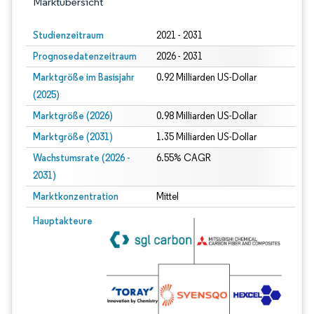
Marktübersicht
Studienzeitraum
2021 - 2031
Prognosedatenzeitraum
2026 - 2031
Marktgröße im Basisjahr
0.92 Milliarden US-Dollar
(2025)
Marktgröße (2026)
0.98 Milliarden US-Dollar
Marktgröße (2031)
1.35 Milliarden US-Dollar
Wachstumsrate (2026 -
6.55% CAGR
2031)
Marktkonzentration
Mittel
Bild © Mordor Intelligence. Wiederverwendung erfordert Namensnennung gem
Hauptakteure