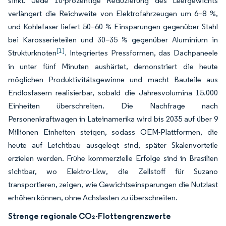
sinkt. Jede 10-prozentige Reduzierung des Leergewichts
verlängert die Reichweite von Elektrofahrzeugen um 6–8 %,
und Kohlefaser liefert 50–60 % Einsparungen gegenüber Stahl
bei Karosserieteilen und 30–35 % gegenüber Aluminium in
[1]
Strukturknoten
. Integriertes Pressformen, das Dachpaneele
in unter fünf Minuten aushärtet, demonstriert die heute
möglichen Produktivitätsgewinne und macht Bauteile aus
Endlosfasern realisierbar, sobald die Jahresvolumina 15.000
Einheiten überschreiten. Die Nachfrage nach
Personenkraftwagen in Lateinamerika wird bis 2035 auf über 9
Millionen Einheiten steigen, sodass OEM-Plattformen, die
heute auf Leichtbau ausgelegt sind, später Skalenvorteile
erzielen werden. Frühe kommerzielle Erfolge sind in Brasilien
sichtbar, wo Elektro-Lkw, die Zellstoff für Suzano
transportieren, zeigen, wie Gewichtseinsparungen die Nutzlast
erhöhen können, ohne Achslasten zu überschreiten.
Strenge regionale CO₂-Flottengrenzwerte