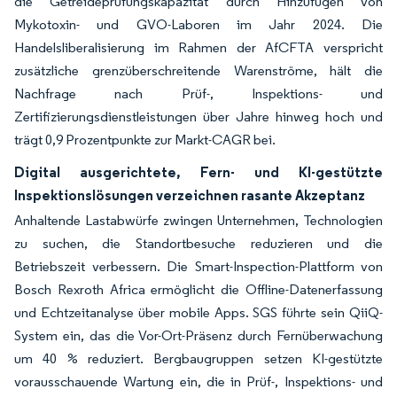
die Getreideprüfungskapazität durch Hinzufügen von
Mykotoxin- und GVO-Laboren im Jahr 2024. Die
Handelsliberalisierung im Rahmen der AfCFTA verspricht
zusätzliche grenzüberschreitende Warenströme, hält die
Nachfrage nach Prüf-, Inspektions- und
Zertifizierungsdienstleistungen über Jahre hinweg hoch und
trägt 0,9 Prozentpunkte zur Markt-CAGR bei.
Digital ausgerichtete, Fern- und KI-gestützte
Inspektionslösungen verzeichnen rasante Akzeptanz
Anhaltende Lastabwürfe zwingen Unternehmen, Technologien
zu suchen, die Standortbesuche reduzieren und die
Betriebszeit verbessern. Die Smart-Inspection-Plattform von
Bosch Rexroth Africa ermöglicht die Offline-Datenerfassung
und Echtzeitanalyse über mobile Apps. SGS führte sein QiiQ-
System ein, das die Vor-Ort-Präsenz durch Fernüberwachung
um 40 % reduziert. Bergbaugruppen setzen KI-gestützte
vorausschauende Wartung ein, die in Prüf-, Inspektions- und