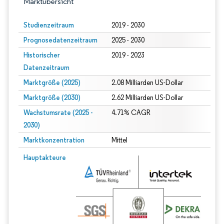
Marktübersicht
Studienzeitraum
2019 - 2030
Prognosedatenzeitraum
2025 - 2030
Historischer
2019 - 2023
Datenzeitraum
Marktgröße (2025)
2.08 Milliarden US-Dollar
Marktgröße (2030)
2.62 Milliarden US-Dollar
Wachstumsrate (2025 -
4.71% CAGR
2030)
Marktkonzentration
Mittel
Bild © Mordor Intelligence. Wiederverwendung erfordert Namensnennung gem
Hauptakteure