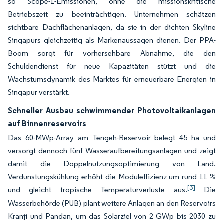
so Scope-1-Emissionen, ohne die missionskritische
Betriebszeit zu beeinträchtigen. Unternehmen schätzen
sichtbare Dachflächenanlagen, da sie in der dichten Skyline
Singapurs gleichzeitig als Markenaussagen dienen. Der PPA-
Boom sorgt für vorhersehbare Abnahme, die den
Schuldendienst für neue Kapazitäten stützt und die
Wachstumsdynamik des Marktes für erneuerbare Energien in
Singapur verstärkt.
Schneller Ausbau schwimmender Photovoltaikanlagen
auf Binnenreservoirs
Das 60-MWp-Array am Tengeh-Reservoir belegt 45 ha und
versorgt dennoch fünf Wasseraufbereitungsanlagen und zeigt
damit die Doppelnutzungsoptimierung von Land.
Verdunstungskühlung erhöht die Moduleffizienz um rund 11 %
[3]
und gleicht tropische Temperaturverluste aus.
Die
Wasserbehörde (PUB) plant weitere Anlagen an den Reservoirs
Kranji und Pandan, um das Solarziel von 2 GWp bis 2030 zu