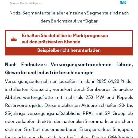
Notiz: Segmentanteile aller einzelnen Segmente sind nach
Bild © Mordor Intelligence. Wiederverwendung erfordert Namensnennung gemäß
dem Berichtskauf verfügbar
Nach Endnutzer: Versorgungsunternehmen führen,
Gewerbe und Industrie beschleunigen
Versorgungsunternehmen besaßen im Jahr 2025 64,20 % der
installierten Kapazität, verankert durch Sembcorps Solar-plus-
Abfallverwertungsflotte mit mehr als 250 MW und Keppels
Reservoirprojekte. Diese etablierten Akteure schließen 20- bis
25-jährige versorgungsmaßstäbliche PPAs mit SP Group ab
oder verkaufen direkt in den nationalen Strommarkt und sichern
sich den Großteil des erneuerbaren Energiemarktes Singapurs
für mindestens die nächsten fünf Jahre. Die im G&I-Bereich