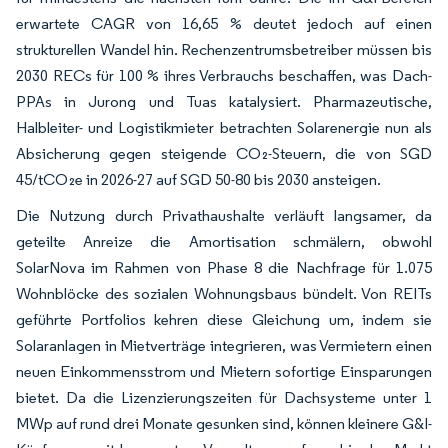
erwartete CAGR von 16,65 % deutet jedoch auf einen
strukturellen Wandel hin. Rechenzentrumsbetreiber müssen bis
2030 RECs für 100 % ihres Verbrauchs beschaffen, was Dach-
PPAs in Jurong und Tuas katalysiert. Pharmazeutische,
Halbleiter- und Logistikmieter betrachten Solarenergie nun als
Absicherung gegen steigende CO₂-Steuern, die von SGD
45/tCO₂e in 2026-27 auf SGD 50-80 bis 2030 ansteigen.
Die Nutzung durch Privathaushalte verläuft langsamer, da
geteilte Anreize die Amortisation schmälern, obwohl
SolarNova im Rahmen von Phase 8 die Nachfrage für 1.075
Wohnblöcke des sozialen Wohnungsbaus bündelt. Von REITs
geführte Portfolios kehren diese Gleichung um, indem sie
Solaranlagen in Mietverträge integrieren, was Vermietern einen
neuen Einkommensstrom und Mietern sofortige Einsparungen
bietet. Da die Lizenzierungszeiten für Dachsysteme unter 1
MWp auf rund drei Monate gesunken sind, können kleinere G&I-