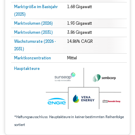
Marktgröße im Basisjahr
1.68 Gigawatt
(2025)
Marktvolumen (2026)
1.93 Gigawatt
Marktvolumen (2031)
3.86 Gigawatt
Wachstumsrate (2026 -
14.86% CAGR
2031)
Marktkonzentration
Mittel
Bild © Mordor Intelligence. Wiederverwendung erfordert Namensnennung gem
Hauptakteure
*Haftungsausschluss: Hauptakteure in keiner bestimmten Reihenfolge
sortiert