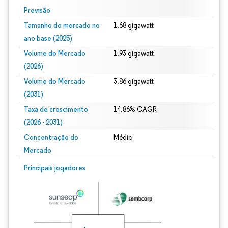
Previsão
Tamanho do mercado no
1.68 gigawatt
ano base (2025)
Volume do Mercado
1.93 gigawatt
(2026)
Volume do Mercado
3.86 gigawatt
(2031)
Taxa de crescimento
14.86% CAGR
(2026 - 2031)
Concentração do
Médio
Mercado
Imagem © Mordor Intelligence. O reuso requer atribuição conforme CC BY 4.0.
Principais jogadores