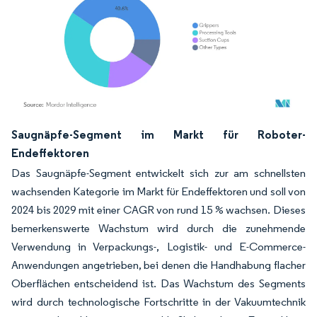
Bild © Mordor Intelligence. Wiederverwendung erfordert Namensnennung gemäß
Saugnäpfe-Segment im Markt für Roboter-
Endeffektoren
Das Saugnäpfe-Segment entwickelt sich zur am schnellsten
wachsenden Kategorie im Markt für Endeffektoren und soll von
2024 bis 2029 mit einer CAGR von rund 15 % wachsen. Dieses
bemerkenswerte Wachstum wird durch die zunehmende
Verwendung in Verpackungs-, Logistik- und E-Commerce-
Anwendungen angetrieben, bei denen die Handhabung flacher
Oberflächen entscheidend ist. Das Wachstum des Segments
wird durch technologische Fortschritte in der Vakuumtechnik