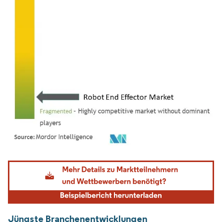
Bild © Mordor Intelligence. Wiederverwendung erfordert Namensnennung gemäß
Jüngste Branchenentwicklungen