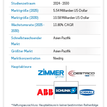
Studienzeitraum
2024 - 2030
Marktgröße (2025)
5.54 Milliarden US-Dollar
Marktgröße (2030)
10.58 Milliarden US-Dollar
Wachstumsrate (2025 -
13.80% CAGR
2030)
Schnellstwachsender
Asien-Pazifik
Markt
Größter Markt
Asien-Pazifik
Marktkonzentration
Niedrig
Bild © Mordor Intelligence. Wiederverwendung erfordert Namensnennung gem
Hauptakteure
*Haftungsausschluss: Hauptakteure in keiner bestimmten Reihenfolge