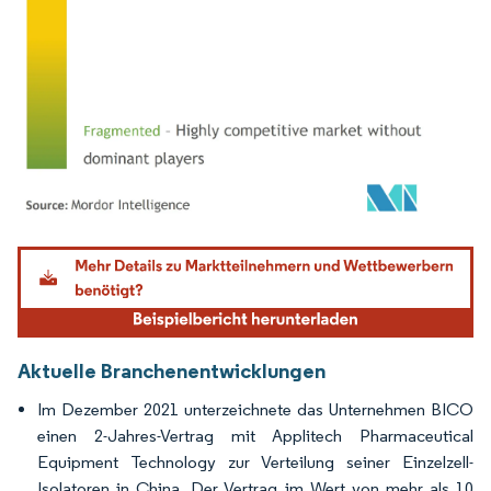
Bild © Mordor Intelligence. Wiederverwendung erfordert Namensnennung gemäß
Aktuelle Branchenentwicklungen
Im Dezember 2021 unterzeichnete das Unternehmen BICO
einen 2-Jahres-Vertrag mit Applitech Pharmaceutical
Equipment Technology zur Verteilung seiner Einzelzell-
Isolatoren in China. Der Vertrag im Wert von mehr als 10