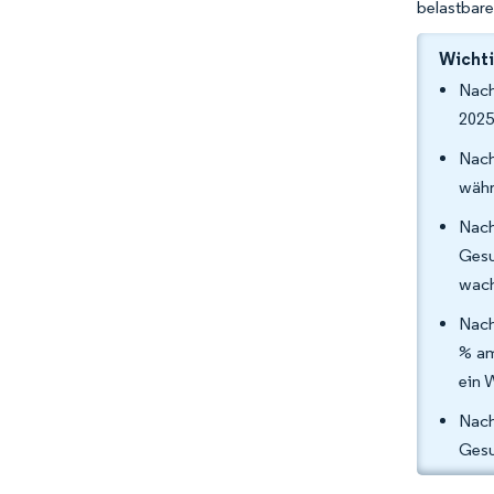
belastbare
Wichti
Nach
2025
Nach
währ
Nach
Gesu
wach
Nach
% am
ein 
Nac
Gesu