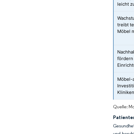
leicht 
Wachstu
treibt 
Möbel m
Nachhal
fördern
Einrich
Möbel-a
Investi
Klinike
Quelle: Mo
Patiente
Gesundhei
und beruh