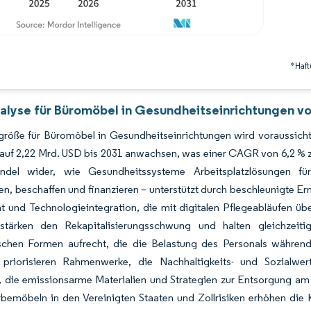
*Haft
alyse für Büromöbel in Gesundheitseinrichtungen vo
größe für Büromöbel in Gesundheitseinrichtungen wird voraussich
auf 2,22 Mrd. USD bis 2031 anwachsen, was einer CAGR von 6,2 % z
del wider, wie Gesundheitssysteme Arbeitsplatzlösungen für
ren, beschaffen und finanzieren – unterstützt durch beschleunigte E
t und Technologieintegration, die mit digitalen Pflegeabläufen üb
stärken den Rekapitalisierungsschwung und halten gleichzeit
chen Formen aufrecht, die die Belastung des Personals während 
priorisieren Rahmenwerke, die Nachhaltigkeits- und Sozialwert
, die emissionsarme Materialien und Strategien zur Entsorgung 
emöbeln in den Vereinigten Staaten und Zollrisiken erhöhen die Ko