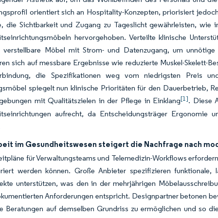
gsprofil orientiert sich an Hospitality-Konzepten, priorisiert jedo
, die Sichtbarkeit und Zugang zu Tageslicht gewährleisten, wie in
tseinrichtungsmöbeln hervorgehoben. Verteilte klinische Unters
 verstellbare Möbel mit Strom- und Datenzugang, um unnötige
ren sich auf messbare Ergebnisse wie reduzierte Muskel-Skelett-B
erbindung, die Spezifikationen weg vom niedrigsten Preis u
smöbel spiegelt nun klinische Prioritäten für den Dauerbetrieb, R
[1]
gebungen mit Qualitätszielen in der Pflege in Einklang
. Diese 
tseinrichtungen aufrecht, da Entscheidungsträger Ergonomie u
.
beit im Gesundheitswesen steigert die Nachfrage nach mod
eitpläne für Verwaltungsteams und Telemedizin-Workflows erforder
riert werden können. Große Anbieter spezifizieren funktionale
jekte unterstützen, was den in der mehrjährigen Möbelausschreibu
okumentierten Anforderungen entspricht. Designpartner betonen be
e Beratungen auf demselben Grundriss zu ermöglichen und so die F