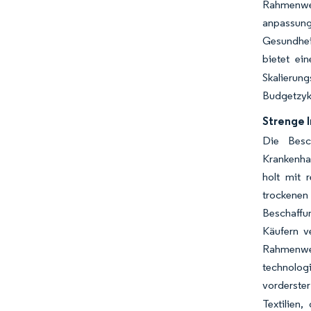
Rahmenwerk
anpassung
Gesundheit
bietet ei
Skalierun
Budgetzykl
Strenge I
Die Besch
Krankenhau
holt mit 
trockenen
Beschaffu
Käufern v
Rahmenwe
technologi
vorderster
Textilien