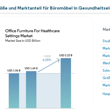
öße und Marktanteil für Büromöbel in Gesundheitse
Mark
Stud
Mark
Mark
Wach
Schn
Größ
Bild © Mordor Intelligence. Wiederverwendung erfor
Mark
Bild 
Haup