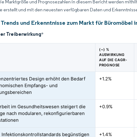
Die Marktgröße und Prognosezahlen in diesem Bericht werden mithi
ce erstellt und mit den neuesten verfügbaren Daten und Erkenntnisse
 Trends und Erkenntnisse zum Markt für Büromöbel 
der Treiberwirkung
*
(~) %
AUSWIRKUNG
AUF DIE CAGR-
PROGNOSE
enzentriertes Design erhöht den Bedarf
+1.2%
onomischen Empfangs- und
tungsbereichen
rbeit im Gesundheitswesen steigert die
+0.9%
ge nach modularen, rekonfigurierbaren
stationen
 Infektionskontrollstandards begünstigen
+1.4%