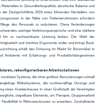
ch Materialien in Gesundheitsqualität, akustische Balance und
 der Designrichtlinie 2026 eines führenden Herstellers von
tützungszonen in der Nähe von Patientenzimmern erfordern
 Wege des Personals zu reduzieren. Diese Veränderungen
eschwerden, weniger Verletzungsansprüche und eine stärkere
nd hin zu nachweisbarer Leistung lenken. Die Wahl der
einigbarkeit und intuitive Ergonomie wider und bringt Back-
Ausrichtung erhält den Schwung im Markt für Büromöbel in
nd Ambiente mit Erfahrungs- und Produktivitätsgewinnen
ularen, rekonfigurierbaren Arbeitsstationen
n modulare Systeme, die ohne größere Renovierungen schnell
, langlebige Möbelsysteme, die routinemäßige Umzüge und
ng eines Krankenhauses in einer Großstadt der Vereinigten
wegliche, stapelbare Elemente, um Therapie, Gruppenarbeit
lexibilität in Mehrzweckzonen zu erweitern. Zentralisierte