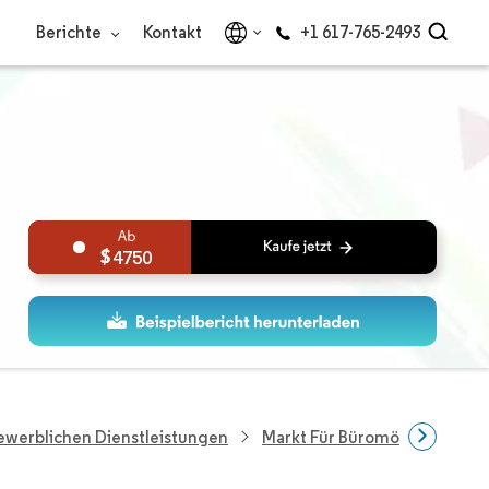
Berichte
Kontakt
+1 617-765-2493
4750
werblichen Dienstleistungen
Markt Für Büromöbel In Gesu