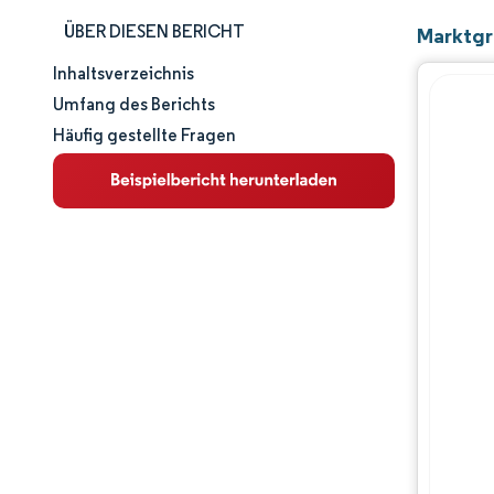
ÜBER DIESEN BERICHT
Marktgr
Inhaltsverzeichnis
Marktgröße und -anteil
Umfang des Berichts
Häufig gestellte Fragen
Marktanalyse
Trends und Einblicke
Segmentanalyse
Geografische Analyse
Wettbewerbslandschaft
Hauptakteure
Branchenentwicklungen