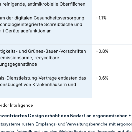
zu reinigende, antimikrobielle Oberflächen
m der digitalen Gesundheitsversorgung
+1.1%
technologieintegrierte Schreibtische und
it Geräteladefunktion an
tigkeits- und Grünes-Bauen-Vorschriften
+0.8%
 emissionsarme, recycelbare
tungsgegenstände
ls-Dienstleistung-Verträge entlasten das
+0.6%
tionsbudget von Krankenhäusern und
n
rdor Intelligence
nzentriertes Design erhöht den Bedarf an ergonomischen 
tssysteme rüsten Empfangs- und Verwaltungsbereiche mit ergonomi
igender Ästhetik auf, um das Wohlbefinden des Personals und die 