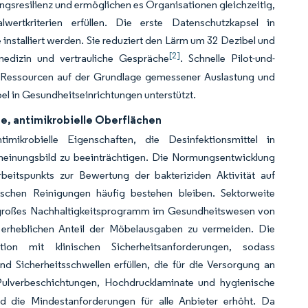
gsresilienz und ermöglichen es Organisationen gleichzeitig,
wertkriterien erfüllen. Die erste Datenschutzkapsel in
 installiert werden. Sie reduziert den Lärm um 32 Dezibel und
[2]
medizin und vertrauliche Gespräche
. Schnelle Pilot-und-
n, Ressourcen auf der Grundlage gemessener Auslastung und
el in Gesundheitseinrichtungen unterstützt.
de, antimikrobielle Oberflächen
imikrobielle Eigenschaften, die Desinfektionsmittel in
scheinungsbild zu beeinträchtigen. Die Normungsentwicklung
beitspunkts zur Bewertung der bakteriziden Aktivität auf
schen Reinigungen häufig bestehen bleiben. Sektorweite
in großes Nachhaltigkeitsprogramm im Gesundheitswesen von
erheblichen Anteil der Möbelausgaben zu vermeiden. Die
ion mit klinischen Sicherheitsanforderungen, sodass
nd Sicherheitsschwellen erfüllen, die für die Versorgung an
ulverbeschichtungen, Hochdrucklaminate und hygienische
und die Mindestanforderungen für alle Anbieter erhöht. Da