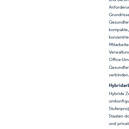
Anforderun
Grundrisse
Gesundhei
kompakte,
konzentrie
Mitarbeit
Verwaltung
Office-Um
Gesundhei
verbinden
Hybridar
Hybride Z
umkonfigu
Stufenpro
Staaten d
und privat