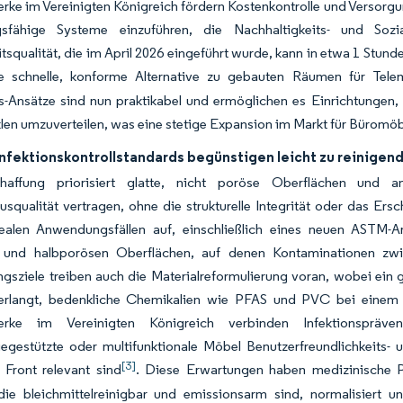
e im Vereinigten Königreich fördern Kostenkontrolle und Versorgun
sfähige Systeme einzuführen, die Nachhaltigkeits- und Sozial
squalität, die im April 2026 eingeführt wurde, kann in etwa 1 Stunde
ne schnelle, konforme Alternative zu gebauten Räumen für Tele
gs-Ansätze sind nun praktikabel und ermöglichen es Einrichtunge
en umzuverteilen, was eine stetige Expansion im Markt für Büromöb
nfektionskontrollstandards begünstigen leicht zu reinigen
affung priorisiert glatte, nicht poröse Oberflächen und ant
squalität vertragen, ohne die strukturelle Integrität oder das Er
realen Anwendungsfällen auf, einschließlich eines neuen ASTM-Ar
 und halbporösen Oberflächen, auf denen Kontaminationen zwi
ngsziele treiben auch die Materialreformulierung voran, wobei e
erlangt, bedenkliche Chemikalien wie PFAS und PVC bei einem 
rke im Vereinigten Königreich verbinden Infektionsprävent
egestützte oder multifunktionale Möbel Benutzerfreundlichkeits- u
[3]
 Front relevant sind
. Diese Erwartungen haben medizinische P
, die bleichmittelreinigbar und emissionsarm sind, normalisiert 