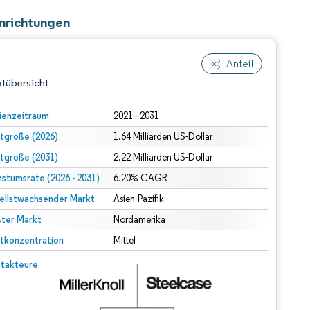
inrichtungen
Anteil
tübersicht
ienzeitraum
2021 - 2031
tgröße (2026)
1.64 Milliarden US-Dollar
tgröße (2031)
2.22 Milliarden US-Dollar
stumsrate (2026 - 2031)
6.20% CAGR
ellstwachsender Markt
Asien-Pazifik
ter Markt
dert Namensnennung gemäß CC BY 4.0.
Nordamerika
tkonzentration
Mittel
© Mordor Intelligence. Wiederverwendung erfordert Namensnennung gemäß CC BY 4.0.
takteure