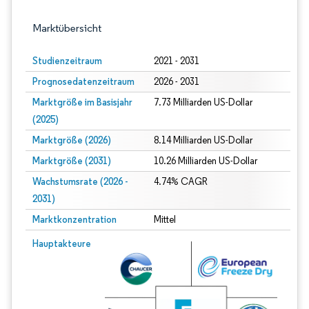
Marktübersicht
Studienzeitraum
2021 - 2031
Prognosedatenzeitraum
2026 - 2031
Marktgröße im Basisjahr
7.73 Milliarden US-Dollar
(2025)
Marktgröße (2026)
8.14 Milliarden US-Dollar
Marktgröße (2031)
10.26 Milliarden US-Dollar
Wachstumsrate (2026 -
4.74% CAGR
2031)
Marktkonzentration
Mittel
Bild © Mordor Intelligence. Wiederverwendung erfordert Namensnennung gem
Hauptakteure