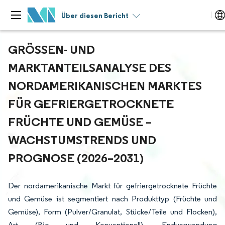
Über diesen Bericht
GRÖSSEN- UND M
ARKTANTEILSANALYSE DES N
ORDAMERIKANISCHEN MARKTES F
ÜR GEFRIERGETROCKNETE F
RÜCHTE UND GEMÜSE – W
ACHSTUMSTRENDS UND P
ROGNOSE (2026–2031)
Der nordamerikanische Markt für gefriergetrocknete Früchte
und Gemüse ist segmentiert nach Produkttyp (Früchte und
Gemüse), Form (Pulver/Granulat, Stücke/Teile und Flocken),
Art (Bio und Konventionell), Endverwendung