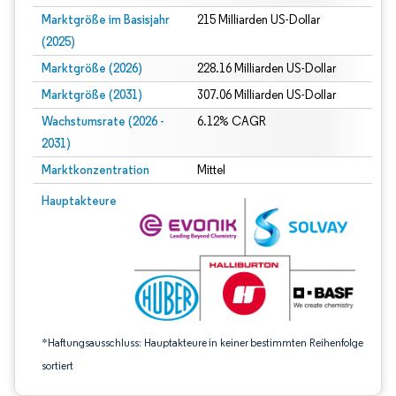
Marktgröße im Basisjahr
215 Milliarden US-Dollar
(2025)
Marktgröße (2026)
228.16 Milliarden US-Dollar
Marktgröße (2031)
307.06 Milliarden US-Dollar
Wachstumsrate (2026 -
6.12% CAGR
2031)
Marktkonzentration
Mittel
Bild © Mordor Intelligence. Wiederverwendung erfordert Namensnennung gem
Hauptakteure
*Haftungsausschluss: Hauptakteure in keiner bestimmten Reihenfolge
sortiert