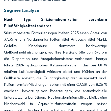
Segmentanalyse
Nach Typ: Siliziumchemikalien verankern
Fließfähigkeitsstandards
Siliziumbasierte Formulierungen hielten 2025 einen Anteil von
37,35 % am Nordamerika Futtermittel Antibackmittel Markt.
Gefällte Kieselsäure dominiert hochwertige
Geflügelmehlmischungen, wo ihre Partikelgröße von 3–5 µm
die Dispersion und Ausgabekonsistenz verbessert. Imerys
führte 2024 hydrophobes Kalziumsilikat ein, das bei 80 %
relativer Luftfeuchtigkeit wirksam bleibt und Mühlen an der
Golfküste anzieht, die Feuchtigkeitsspitzen ausgesetzt sind.
Kaliumformiat-Mischungen sollen mit einer CAGR von 8,26 %
wachsen, bevorzugt von Bioerzeugern, die antimikrobielle
Unterstützung benötigen. Natriumaluminiumsilikat bleibt eine
Nischenwahl in Aquakulturfuttermitteln wegen seiner
ammoniakbindenden Eigenschaften. Kalziumkarbonat bietet