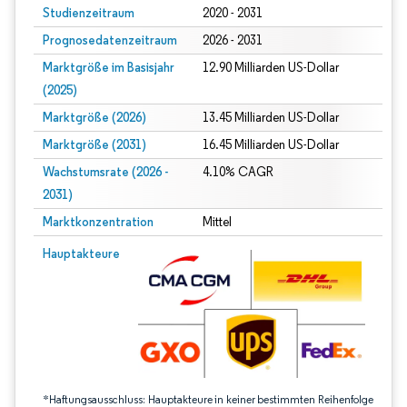
Studienzeitraum
2020 - 2031
Prognosedatenzeitraum
2026 - 2031
Marktgröße im Basisjahr
12.90 Milliarden US-Dollar
(2025)
Marktgröße (2026)
13.45 Milliarden US-Dollar
Marktgröße (2031)
16.45 Milliarden US-Dollar
Wachstumsrate (2026 -
4.10% CAGR
2031)
Marktkonzentration
Mittel
Bild © Mordor Intelligence. Wiederverwendung erfordert Namensnennung gem
Hauptakteure
*Haftungsausschluss: Hauptakteure in keiner bestimmten Reihenfolge