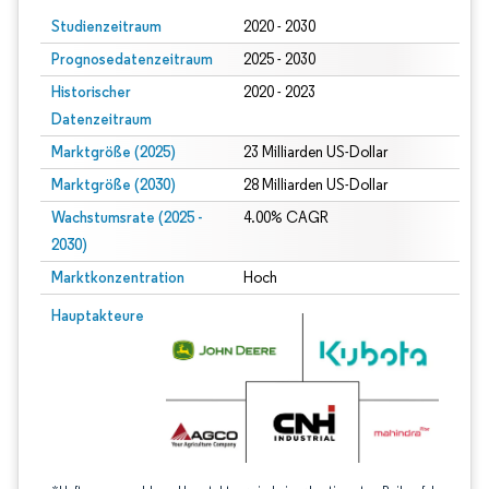
Studienzeitraum
2020 - 2030
Prognosedatenzeitraum
2025 - 2030
Historischer
2020 - 2023
Datenzeitraum
Marktgröße (2025)
23 Milliarden US-Dollar
Marktgröße (2030)
28 Milliarden US-Dollar
Wachstumsrate (2025 -
4.00% CAGR
2030)
Marktkonzentration
Hoch
Bild © Mordor Intelligence. Wiederverwendung erfordert Namensnennung gem
Hauptakteure