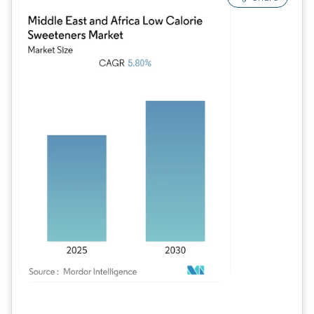
Bild © Mordor Intelligence. Wiederverwendung erfordert Namensnennung gem