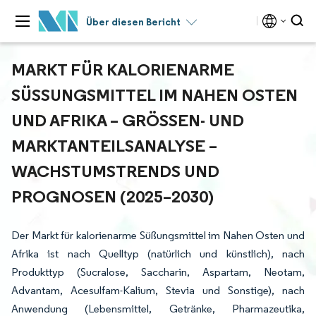
Über diesen Bericht
MARKT FÜR KALORIENARME
SÜSSUNGSMITTEL IM NAHEN OSTEN U
ND AFRIKA – GRÖSSEN- UND MA
RKTANTEILSANALYSE – WA
CHSTUMSTRENDS UND PR
OGNOSEN (2025–2030)
Der Markt für kalorienarme Süßungsmittel im Nahen Osten und
Afrika ist nach Quelltyp (natürlich und künstlich), nach
Produkttyp (Sucralose, Saccharin, Aspartam, Neotam,
Advantam, Acesulfam-Kalium, Stevia und Sonstige), nach
Anwendung (Lebensmittel, Getränke, Pharmazeutika,