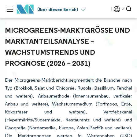
Über diesen Bericht
MICROGREENS-MARKTGRÖSSE UND M
ARKTANTEILSANALYSE – W
ACHSTUMSTRENDS UND P
ROGNOSE (2026 – 2031)
Der Microgreens-Marktbericht segmentiert die Branche nach
Typ (Brokkoli, Salat und Chicorée, Rucola, Basilikum, Fenchel
und weitere), Anbaumethode (Innenraumanbau, vertikaler
Anbau und weitere), Wachstumsmedium (Torfmoos, Erde,
Kokosfaser und weitere), Vertriebskanal
(Hypermärkte/Supermärkte, Restaurants und weitere) und
Geografie (Nordamerika, Europa, Asien-Pazifik und weitere).
Die Marktprognosen werden in Wertangaben (USD)