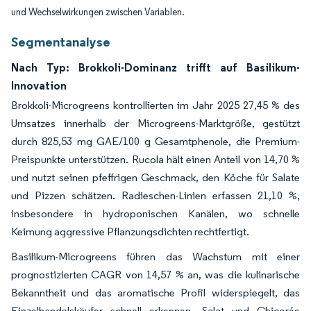
und Wechselwirkungen zwischen Variablen.
Segmentanalyse
Nach Typ: Brokkoli-Dominanz trifft auf Basilikum-
Innovation
Brokkoli-Microgreens kontrollierten im Jahr 2025 27,45 % des
Umsatzes innerhalb der Microgreens-Marktgröße, gestützt
durch 825,53 mg GAE/100 g Gesamtphenole, die Premium-
Preispunkte unterstützen. Rucola hält einen Anteil von 14,70 %
und nutzt seinen pfeffrigen Geschmack, den Köche für Salate
und Pizzen schätzen. Radieschen-Linien erfassen 21,10 %,
insbesondere in hydroponischen Kanälen, wo schnelle
Keimung aggressive Pflanzungsdichten rechtfertigt.
Basilikum-Microgreens führen das Wachstum mit einer
prognostizierten CAGR von 14,57 % an, was die kulinarische
Bekanntheit und das aromatische Profil widerspiegelt, das
Einzelhandelskäufer schnell erkennen. Salat und Chicorée