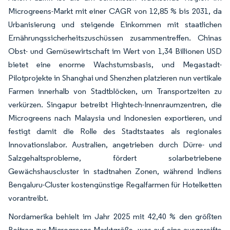
Microgreens-Markt mit einer CAGR von 12,85 % bis 2031, da
Urbanisierung und steigende Einkommen mit staatlichen
Ernährungssicherheitszuschüssen zusammentreffen. Chinas
Obst- und Gemüsewirtschaft im Wert von 1,34 Billionen USD
bietet eine enorme Wachstumsbasis, und Megastadt-
Pilotprojekte in Shanghai und Shenzhen platzieren nun vertikale
Farmen innerhalb von Stadtblöcken, um Transportzeiten zu
verkürzen. Singapur betreibt Hightech-Innenraumzentren, die
Microgreens nach Malaysia und Indonesien exportieren, und
festigt damit die Rolle des Stadtstaates als regionales
Innovationslabor. Australien, angetrieben durch Dürre- und
Salzgehaltsprobleme, fördert solarbetriebene
Gewächshauscluster in stadtnahen Zonen, während Indiens
Bengaluru-Cluster kostengünstige Regalfarmen für Hotelketten
vorantreibt.
Nordamerika behielt im Jahr 2025 mit 42,40 % den größten
Beitrag zur Microgreens-Marktgröße, was auf eine ausgereifte