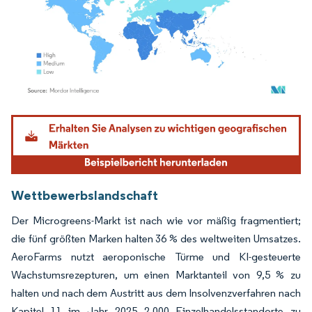
Bild © Mordor Intelligence. Wiederverwendung erfordert Namensnennung gemäß
Wettbewerbslandschaft
Der Microgreens-Markt ist nach wie vor mäßig fragmentiert;
die fünf größten Marken halten 36 % des weltweiten Umsatzes.
AeroFarms nutzt aeroponische Türme und KI-gesteuerte
Wachstumsrezepturen, um einen Marktanteil von 9,5 % zu
halten und nach dem Austritt aus dem Insolvenzverfahren nach
Kapitel 11 im Jahr 2025 2.000 Einzelhandelsstandorte zu