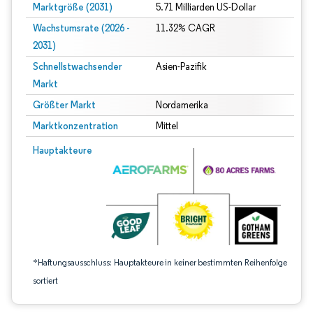
Marktgröße (2031)
5.71 Milliarden US-Dollar
Wachstumsrate (2026 -
11.32% CAGR
2031)
Schnellstwachsender
Asien-Pazifik
Markt
Größter Markt
Nordamerika
Marktkonzentration
Mittel
Bild © Mordor Intelligence. Wiederverwendung erfordert Namensnennung gem
Hauptakteure
*Haftungsausschluss: Hauptakteure in keiner bestimmten Reihenfolge
sortiert