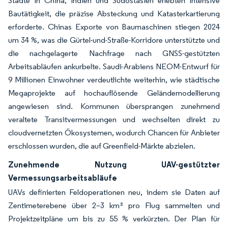
Städte in China, Indien und Südostasien erlebten intensive
Bautätigkeit, die präzise Absteckung und Katasterkartierung
erforderte. Chinas Exporte von Baumaschinen stiegen 2024
um 34 %, was die Gürtel-und-Straße-Korridore unterstützte und
die nachgelagerte Nachfrage nach GNSS-gestützten
Arbeitsabläufen ankurbelte. Saudi-Arabiens NEOM-Entwurf für
9 Millionen Einwohner verdeutlichte weiterhin, wie städtische
Megaprojekte auf hochauflösende Geländemodellierung
angewiesen sind. Kommunen übersprangen zunehmend
veraltete Transitvermessungen und wechselten direkt zu
cloudvernetzten Ökosystemen, wodurch Chancen für Anbieter
erschlossen wurden, die auf Greenfield-Märkte abzielen.
Zunehmende Nutzung UAV-gestützter
Vermessungsarbeitsabläufe
UAVs definierten Feldoperationen neu, indem sie Daten auf
Zentimeterebene über 2–3 km² pro Flug sammelten und
Projektzeitpläne um bis zu 55 % verkürzten. Der Plan für