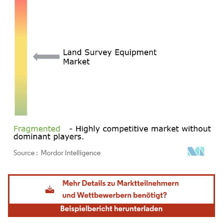
Bild © Mordor Intelligence. Wiederverwendung erfordert Namensnennung gemäß