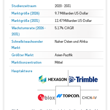
Studienzeitraum
2020 - 2031
Marktgröße (2026)
9.7 Milliarden US-Dollar
Marktgröße (2031)
12.47 Milliarden US-Dollar
Wachstumsrate (2026 -
5.17% CAGR
2031)
Schnellstwachsender
Naher Osten und Afrika
Markt
Größter Markt
Asien-Pazifik
Marktkonzentration
Mittel
Bild © Mordor Intelligence. Wiederverwendung erfordert Namensnennung gem
Hauptakteure