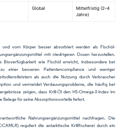
Global
Mittelfristig (2–4
Jahre)
nd und vom Körper besser absorbiert werden als Fischöl-
ungsergänzungsmittel mit niedrigeren Dosen herzustellen.
he Bioverfügbarkeit wie Fischöl erreicht, insbesondere bei
 zu einer besseren Patientencompliance und weniger
sdienstleistern als auch die Nutzung durch Verbraucher
bsorption und vermeidet Verdauungsprobleme, die häufig bei
sergebnisse zeigen, dass Krill-Öl den HS-Omega-3-Index im
 Belege für seine Absorptionsvorteile liefert.
rantwortliche Nahrungsergänzungsmittel nachfragen. Die
AMLR) reguliert die antarktische Krillfi­scherei durch ein