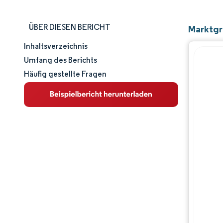
ÜBER DIESEN BERICHT
Marktgr
Inhaltsverzeichnis
Marktgröße und -anteil
Umfang des Berichts
Häufig gestellte Fragen
Marktanalyse
Trends und Einblicke
Segmentanalyse
Geografische Analyse
Wettbewerbslandschaft
Hauptakteure
Branchenentwicklungen