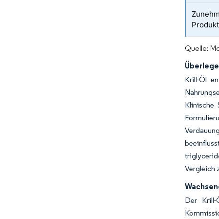
Zunehme
Produkt
Quelle: Mo
Überlege
Krill-Öl 
Nahrungse
Klinische
Formulie
Verdauung
beeinflus
triglycer
Vergleich 
Wachsend
Der Krill
Kommissio