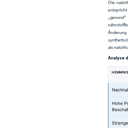
Die natür
entspricht
„gesund” 
nährstoff
Änderung 
synthetisc
als natürl
Analyse 
HEMMNI
Nachhal
Hohe Pr
Bescha
Strenge