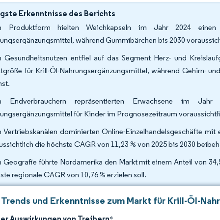
gste Erkenntnisse des Berichts
h Produktform hielten Weichkapseln im Jahr 2024 einen 
ungsergänzungsmittel, während Gummibärchen bis 2030 voraussich
 Gesundheitsnutzen entfiel auf das Segment Herz- und Kreislauf
tgröße für Krill-Öl-Nahrungsergänzungsmittel, während Gehirn- un
st.
h Endverbrauchern repräsentierten Erwachsene im Jahr
ungsergänzungsmittel für Kinder im Prognosezeitraum voraussicht
 Vertriebskanälen dominierten Online-Einzelhandelsgeschäfte mit
ussichtlich die höchste CAGR von 11,23 % von 2025 bis 2030 beibeh
 Geografie führte Nordamerika den Markt mit einem Anteil von 34,5
ste regionale CAGR von 10,76 % erzielen soll.
 Trends und Erkenntnisse zum Markt für Krill-Öl-Na
der Auswirkungen von Treibern
*