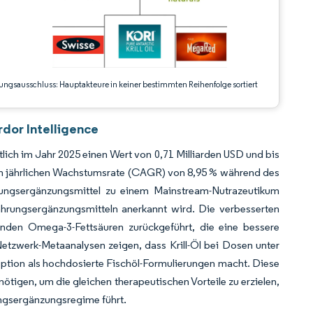
ungsausschluss: Hauptakteure in keiner bestimmten Reihenfolge sortiert
dor Intelligence
lich im Jahr 2025 einen Wert von 0,71 Milliarden USD und bis
chen jährlichen Wachstumsrate (CAGR) von 8,95 % während des
ungsergänzungsmittel zu einem Mainstream-Nutrazeutikum
Nahrungsergänzungsmitteln anerkannt wird. Die verbesserten
enden Omega-3-Fettsäuren zurückgeführt, die eine bessere
etzwerk-Metaanalysen zeigen, dass Krill-Öl bei Dosen unter
Option als hochdosierte Fischöl-Formulierungen macht. Diese
tigen, um die gleichen therapeutischen Vorteile zu erzielen,
ungsergänzungsregime führt.