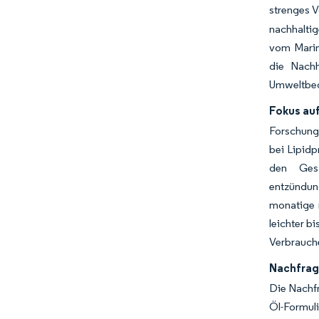
strenges 
nachhaltig
vom Marine
die Nachh
Umweltbe
Fokus au
Forschungs
bei Lipidp
den Gesa
entzündun
monatige 
leichter b
Verbrauch
Nachfrag
Die Nachfr
Öl-Formul