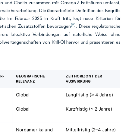
thin und Cholin zusammen mit Omega-3-Fettsäuren umfasst,
male Verarbeitung. Die überarbeitete Definition des Begriffs
e im Februar 2025 in Kraft tritt, legt neue Kriterien für
[2]
hetischen Zusatzstoffen bevorzugen
. Diese regulatorische
rere bioaktive Verbindungen auf natürliche Weise ohne
lwerteigenschaften von Krill-Öl hervor und präsentieren es
R-
GEOGRAFISCHE
ZEITHORIZONT DER
RELEVANZ
AUSWIRKUNG
Global
Langfristig (≥ 4 Jahre)
Global
Kurzfristig (≤ 2 Jahre)
Nordamerika und
Mittelfristig (2–4 Jahre)