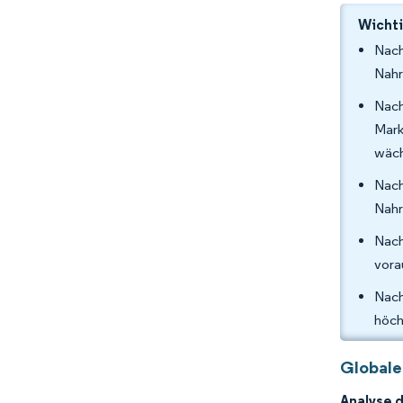
Wichti
Nac
Nahr
Nach
Mark
wäch
Nac
Nahr
Nach
vora
Nach
höch
Globale
Analyse 