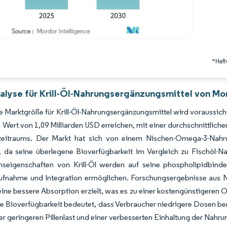
*Haft
alyse für Krill-Öl-Nahrungsergänzungsmittel von Mor
e Marktgröße für Krill-Öl-Nahrungsergänzungsmittel wird voraussicht
 Wert von 1,09 Milliarden USD erreichen, mit einer durchschnittli
eitraums. Der Markt hat sich von einem Nischen-Omega-3-Nahr
t, da seine überlegene Bioverfügbarkeit im Vergleich zu Fischöl-
nseigenschaften von Krill-Öl werden auf seine phospholipidbind
Aufnahme und Integration ermöglichen. Forschungsergebnisse aus N
ine bessere Absorption erzielt, was es zu einer kostengünstigeren 
e Bioverfügbarkeit bedeutet, dass Verbraucher niedrigere Dosen benö
er geringeren Pillenlast und einer verbesserten Einhaltung der Nahr