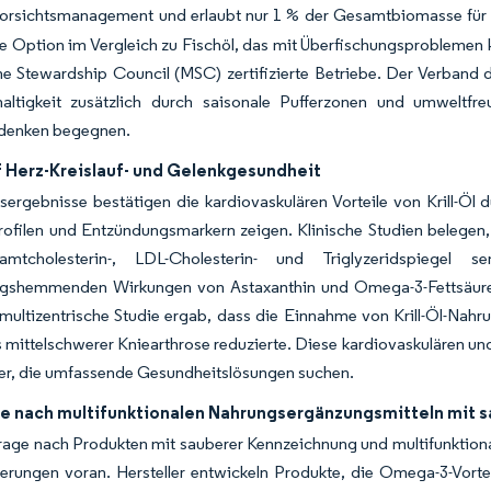
Vorsichtsmanagement und erlaubt nur 1 % der Gesamtbiomasse für d
e Option im Vergleich zu Fischöl, das mit Überfischungsproblemen kon
 Stewardship Council (MSC) zertifizierte Betriebe. Der Verband d
altigkeit zusätzlich durch saisonale Pufferzonen und umweltfre
denken begegnen.
f Herz-Kreislauf- und Gelenkgesundheit
ergebnisse bestätigen die kardiovaskulären Vorteile von Krill-Öl 
rofilen und Entzündungsmarkern zeigen. Klinische Studien belegen
mtcholesterin-, LDL-Cholesterin- und Triglyzeridspiegel 
gshemmenden Wirkungen von Astaxanthin und Omega-3-Fettsäuren 
multizentrische Studie ergab, dass die Einnahme von Krill-Öl-Na
is mittelschwerer Kniearthrose reduzierte. Diese kardiovaskulären un
er, die umfassende Gesundheitslösungen suchen.
e nach multifunktionalen Nahrungsergänzungsmitteln mit 
age nach Produkten mit sauberer Kennzeichnung und multifunktional
ierungen voran. Hersteller entwickeln Produkte, die Omega-3-Vort