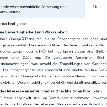
nde wissenschaftliche Forschung und
+1.2%
entwicklung
rdor Intelligence
ne Bioverfügbarkeit und Wirksamkeit
enthält Omega-3-Fettsäuren, die an Phospholipide gebunden si
rgänzungsmittel. Dies ermöglicht es Herstellern, wirksame Nahr
 Studien zeigen, dass Krill-Öl bei niedrigeren Dosen eine ähnlic
rungen unter 2.000 mg. Die verbesserte Absorption führt
snebenwirkungen, was sowohl die Empfehlungen von Gesundheit
st. Die Phospholipidstruktur ermöglicht eine direkte zelluläre A
idgebundenen Omega-3-Fettsäuren in Fischöl auftreten. Forschung
zu gleichen Dosen Fischöl effektiver erhöht und damit quantifizierbare
es Interesse an natürlichen und nachhaltigen Produkten
-Öl-Markt entwickelt sich, da Verbraucher zunehmend umweltve
n für die Erhaltung der lebenden Meeresschätze der Antarktis (CC