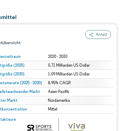
smittel
Anteil
tübersicht
ienzeitraum
2020 - 2030
tgröße (2025)
0.71 Milliarden US-Dollar
tgröße (2030)
1.09 Milliarden US-Dollar
stumsrate (2025 - 2030)
8.95% CAGR
ellstwachsender Markt
Asien-Pazifik
ter Markt
dert Namensnennung gemäß CC BY 4.0.
Nordamerika
tkonzentration
Mittel
© Mordor Intelligence. Wiederverwendung erfordert Namensnennung gemäß CC BY 4.0.
takteure