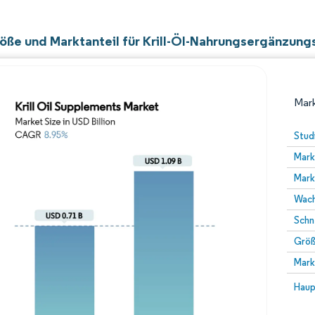
öße und Marktanteil für Krill-Öl-Nahrungsergänzung
Mark
Stud
Mark
Mark
Wach
Schn
Größ
Bild © Mordor Intelligence. Wiederverwendung erfor
Mark
Bild 
Haup