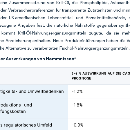
liche Zusammensetzung von Krill-Öl, die Phospholipide, Astaxan
 den Verbraucherpräferenzen für transparente Zutatenlisten und mini
der US-amerikanischen Lebensmittel- und Arzneimittelbehörde, di
bezogene Angaben fest, die natürliche Nährstoffe gegenüber synt
kommt Krill-Öl-Nahrungsergänzungsmitteln zugute, da sie meh
he Anreicherung enthalten. Neue Produkteinführungen heben die Vol
iche Alternative zu verarbeiteten Fischöl-Nahrungsergänzungsmitteln.
der Auswirkungen von Hemmnissen
*
S
(~) % AUSWIRKUNG AUF DIE CAG
PROGNOSE
tigkeits- und Umweltbedenken
-1.2%
oduktions- und
-1.8%
ffungskosten
s regulatorisches Umfeld
-0.9%