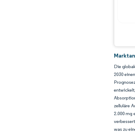
Marktan
Die global
2030 einen
Prognosez
entwickel
Absorptio
zelluläre 
2.000 mg e
verbessert
was zu ein