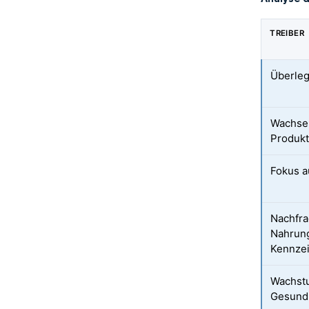
TREIBER
Überleg
Wachsen
Produk
Fokus a
Nachfra
Nahrung
Kennze
Wachstu
Gesundh