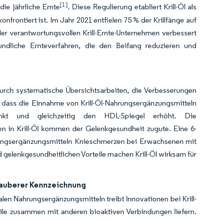
[1]
ie jährliche Ernte
. Diese Regulierung etabliert Krill-Öl als
frontiert ist. Im Jahr 2021 entfielen 75 % der Krillfänge auf
er verantwortungsvollen Krill-Ernte-Unternehmen verbessert
undliche Ernteverfahren, die den Beifang reduzieren und
durch systematische Übersichtsarbeiten, die Verbesserungen
, dass die Einnahme von Krill-Öl-Nahrungsergänzungsmitteln
senkt und gleichzeitig den HDL-Spiegel erhöht. Die
in Krill-Öl kommen der Gelenkgesundheit zugute. Eine 6-
hrungsergänzungsmitteln Knieschmerzen bei Erwachsenen mit
d gelenkgesundheitlichen Vorteile machen Krill-Öl wirksam für
sauberer Kennzeichnung
en Nahrungsergänzungsmitteln treibt Innovationen bei Krill-
eile zusammen mit anderen bioaktiven Verbindungen liefern.