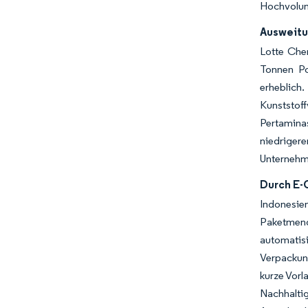
Hochvolume
Ausweitu
Lotte Chem
Tonnen Po
erheblich
Kunststof
Pertamina
niedrigere
Unternehme
Durch E-
Indonesie
Paketmeng
automatis
Verpackung
kurze Vorl
Nachhalti