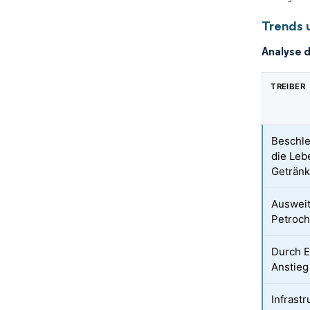
Trends 
Analyse 
TREIBER
Beschle
die Leb
Getränk
Auswei
Petroc
Durch 
Anstieg
Infrast