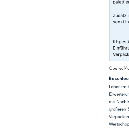
paletti
Zusätzl
senkt I
KI-gest
Einführ
Verpac
Quelle: Mo
Beschleu
Lebensmitt
Erweiteru
die Nachfr
größeren 
Verpackung
Wertschöpf