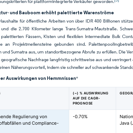
[3]
ungskriterien für plattformintegrierte Verkäufer geworden.
uktur- und Bauboom erhöht palettierte Warenströme
Haushalte für öffentliche Arbeiten von über IDR 400 Billionen stüt
 und die 2.700 Kilometer lange Trans-Sumatra-Mautstraße. Schwe
palettierten Fässern, Kisten und flexiblen Intermediate Bulk Con
die an Projektmeilensteine gebunden sind. Palettenpoolingbetrei
 und Sumatra aus, um standortbezogene Abrufe zu erfüllen. Die Ve
e geografische Nachfrage langfristig schrittweise aus und verringer
inen Näherungsvorteil, indem sie schneller auf schwankende Stand
der Auswirkungen von Hemmnissen
*
S
(~) % AUSWIRKUNG
GEOGR
AUF DIE CAGR-
PROGNOSE
ende Regulierung von
-0.70%
Nation
offabfällen und Compliance-
Java (