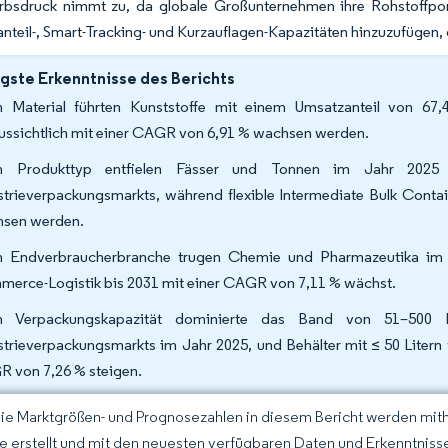
bsdruck nimmt zu, da globale Großunternehmen ihre Rohstoffportf
nteil-, Smart-Tracking- und Kurzauflagen-Kapazitäten hinzuzufüge
gste Erkenntnisse des Berichts
 Material führten Kunststoffe mit einem Umsatzanteil von 67
ussichtlich mit einer CAGR von 6,91 % wachsen werden.
h Produkttyp entfielen Fässer und Tonnen im Jahr 2025 
strieverpackungsmarkts, während flexible Intermediate Bulk Conta
hsen werden.
 Endverbraucherbranche trugen Chemie und Pharmazeutika im 
erce-Logistik bis 2031 mit einer CAGR von 7,11 % wächst.
h Verpackungskapazität dominierte das Band von 51–500 
strieverpackungsmarkts im Jahr 2025, und Behälter mit ≤ 50 Litern
 von 7,26 % steigen.
Die Marktgrößen- und Prognosezahlen in diesem Bericht werden mit
ce erstellt und mit den neuesten verfügbaren Daten und Erkenntnissen