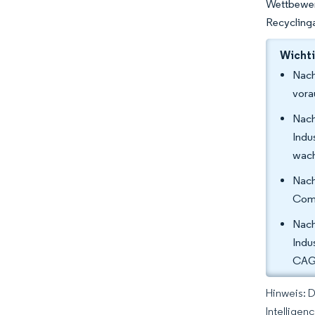
Wettbewer
Recyclinga
Wichti
Nach
vora
Nac
Indu
wac
Nach
Comm
Nac
Indu
CAGR
Hinweis: 
Intelligen