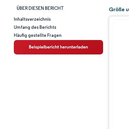
ÜBER DIESEN BERICHT
Größe u
Inhaltsverzeichnis
Marktgröße und -anteil
Umfang des Berichts
Häufig gestellte Fragen
Marktanalyse
Trends und Einblicke
Segmentanalyse
Geografische Analyse
Wettbewerbslandschaft
Hauptakteure
Branchenentwicklungen