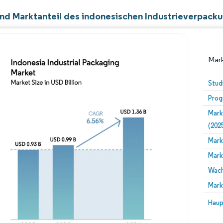
nd Marktanteil des indonesischen Industrieverpack
Mark
Stud
Prog
Mark
(202
Mark
Mark
Bild © Mordor Intelligence. Wiederverwendung erfor
Wach
Mark
Bild 
Haup