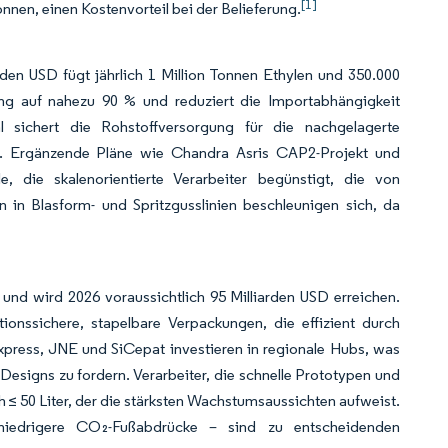
[1]
nen, einen Kostenvorteil bei der Belieferung.
den USD fügt jährlich 1 Million Tonnen Ethylen und 350.000
ung auf nahezu 90 % und reduziert die Importabhängigkeit
 sichert die Rohstoffversorgung für die nachgelagerte
ter. Ergänzende Pläne wie Chandra Asris CAP2-Projekt und
le, die skalenorientierte Verarbeiter begünstigt, die von
n in Blasform- und Spritzgusslinien beschleunigen sich, da
nd wird 2026 voraussichtlich 95 Milliarden USD erreichen.
ionssichere, stapelbare Verpackungen, die effizient durch
press, JNE und SiCepat investieren in regionale Hubs, was
Designs zu fordern. Verarbeiter, die schnelle Prototypen und
h ≤ 50 Liter, der die stärksten Wachstumsaussichten aufweist.
 niedrigere CO₂-Fußabdrücke – sind zu entscheidenden