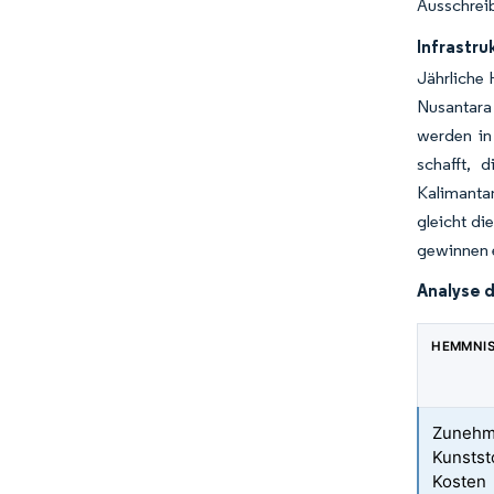
Ausschreib
Infrastr
Jährliche 
Nusantara
werden in 
schafft, 
Kalimantan
gleicht di
gewinnen e
Analyse 
HEMMNI
Zunehm
Kunstst
Kosten