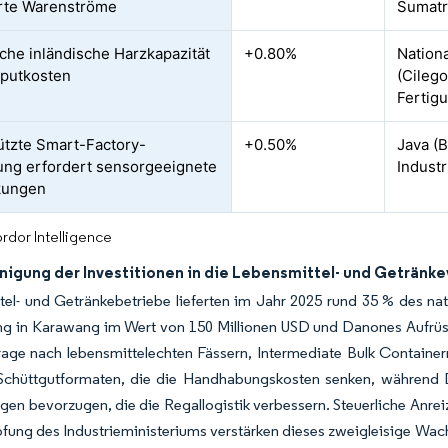
erte Warenströme
Sumatr
iche inländische Harzkapazität
+0.80%
Nationa
nputkosten
(Cilego
Fertig
ützte Smart-Factory-
+0.50%
Java (
ung erfordert sensorgeeignete
Indust
kungen
rdor Intelligence
nigung der Investitionen in die Lebensmittel- und Getränk
el- und Getränkebetriebe lieferten im Jahr 2025 rund 35 % des nat
ng in Karawang im Wert von 150 Millionen USD und Danones Aufrüs
age nach lebensmittelechten Fässern, Intermediate Bulk Containern
Schüttgutformaten, die die Handhabungskosten senken, während Dis
en bevorzugen, die die Regallogistik verbessern. Steuerliche Anrei
ung des Industrieministeriums verstärken dieses zweigleisige Wachs