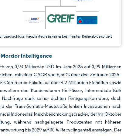
ungsausschluss: Hauptakteure in keiner bestimmten Reihenfolge sortiert
Mordor Intelligence
h von 0,93 Milliarden USD im Jahr 2025 auf 0,99 Milliarden
reichen, mit einer CAGR von 6,56 % über den Zeitraum 2026–
-Commerce-Pakete auf über 4,2 Milliarden Einheiten sowie
 erweitern den Kundenstamm für Fässer, Intermediate Bulk
r Nachfrage dank seiner dichten Fertigungskorridore, doch
 der Trans-Sumatra-Mautstraße lenken Investitionen nach
emical Indonesias Mischbeschickungscracker, der im Oktober
altung, während nachgelagerte Produzenten mit höheren
erantwortung bis 2029 auf 30 % Recyclinganteil ansteigen. Der