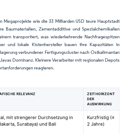
zen Megaprojekte wie die 33 Milliarden USD teure Hauptstadt
re Baumaterialien, Zementadditive und Spezialchemikalien
tainern transportiert, was wiederkehrende Nachfragespitzen
ber und lokale Kistenhersteller bauen ihre Kapazitäten in
rlagerung verbundener Fertigungscluster nach Ostkalimantan
t Javas Dominanz. Kleinere Verarbeiter mit regionalen Depots
ortanforderungen reagieren.
AFISCHE RELEVANZ
ZEITHORIZONT
DER
AUSWIRKUNG
al, mit strengerer Durchsetzung in
Kurzfristig (≤
Jakarta, Surabaya) und Bali
2 Jahre)