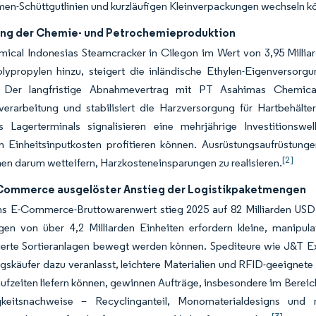
n-Schüttgutlinien und kurzläufigen Kleinverpackungen wechseln kön
ng der Chemie- und Petrochemieproduktion
ical Indonesias Steamcracker in Cilegon im Wert von 3,95 Milliar
lypropylen hinzu, steigert die inländische Ethylen-Eigenversorg
. Der langfristige Abnahmevertrag mit PT Asahimas Chemical
fverarbeitung und stabilisiert die Harzversorgung für Hartbehäl
s Lagerterminals signalisieren eine mehrjährige Investitionswel
n Einheitsinputkosten profitieren können. Ausrüstungsaufrüstunge
[2]
n darum wetteifern, Harzkosteneinsparungen zu realisieren.
Commerce ausgelöster Anstieg der Logistikpaketmengen
ns E-Commerce-Bruttowarenwert stieg 2025 auf 82 Milliarden USD u
en von über 4,2 Milliarden Einheiten erfordern kleine, manipulat
ierte Sortieranlagen bewegt werden können. Spediteure wie J&T Ex
skäufer dazu veranlasst, leichtere Materialien und RFID-geeignete 
aufzeiten liefern können, gewinnen Aufträge, insbesondere im Bereic
gkeitsnachweise – Recyclinganteil, Monomaterialdesigns und