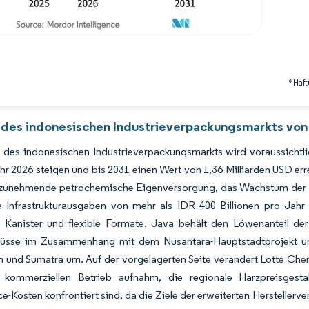
*Haft
 des indonesischen Industrieverpackungsmarkts von 
des indonesischen Industrieverpackungsmarkts wird voraussichtlic
r 2026 steigen und bis 2031 einen Wert von 1,36 Milliarden USD er
 zunehmende petrochemische Eigenversorgung, das Wachstum der E
e Infrastrukturausgaben von mehr als IDR 400 Billionen pro Jahr
, Kanister und flexible Formate. Java behält den Löwenanteil de
flüsse im Zusammenhang mit dem Nusantara-Hauptstadtprojekt und
n und Sumatra um. Auf der vorgelagerten Seite verändert Lotte Ch
kommerziellen Betrieb aufnahm, die regionale Harzpreisgest
-Kosten konfrontiert sind, da die Ziele der erweiterten Herstellerv