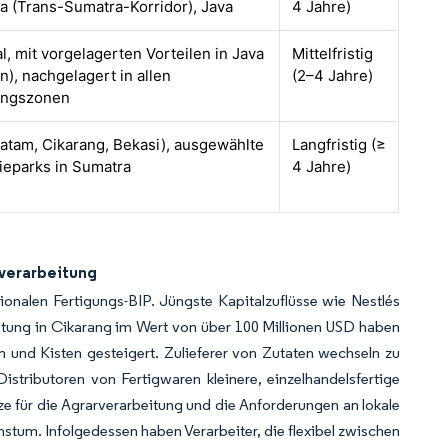
a (Trans-Sumatra-Korridor), Java
4 Jahre)
l, mit vorgelagerten Vorteilen in Java
Mittelfristig
n), nachgelagert in allen
(2–4 Jahre)
ungszonen
Batam, Cikarang, Bekasi), ausgewählte
Langfristig (≥
rieparks in Sumatra
4 Jahre)
everarbeitung
ionalen Fertigungs-BIP. Jüngste Kapitalzuflüsse wie Nestlés
tung in Cikarang im Wert von über 100 Millionen USD haben
 und Kisten gesteigert. Zulieferer von Zutaten wechseln zu
tributoren von Fertigwaren kleinere, einzelhandelsfertige
ze für die Agrarverarbeitung und die Anforderungen an lokale
tum. Infolgedessen haben Verarbeiter, die flexibel zwischen