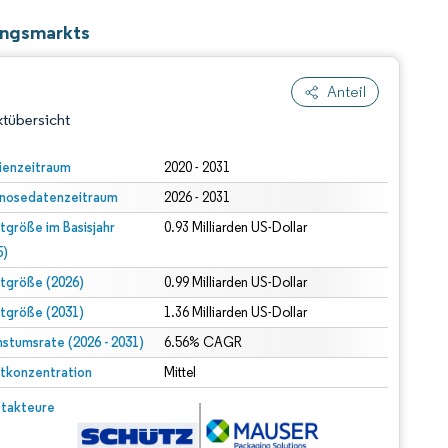
ungsmarkts
Anteil
tübersicht
ienzeitraum
2020 - 2031
nosedatenzeitraum
2026 - 2031
tgröße im Basisjahr
0.93 Milliarden US-Dollar
5)
tgröße (2026)
0.99 Milliarden US-Dollar
tgröße (2031)
1.36 Milliarden US-Dollar
dert Namensnennung gemäß CC BY 4.0.
stumsrate (2026 - 2031)
6.56% CAGR
tkonzentration
Mittel
© Mordor Intelligence. Wiederverwendung erfordert Namensnennung gemäß CC BY 4.0.
takteure