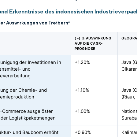
und Erkenntnisse des indonesischen Industrieverpa
der Auswirkungen von Treibern
*
(~) % AUSWIRKUNG
GEOGRA
AUF DIE CAGR-
PROGNOSE
unigung der Investitionen in
+1.20%
Java (
ensmittel- und
Cikara
everarbeitung
tung der Chemie- und
+1.10%
Java (C
hemieproduktion
(Riau),
E-Commerce ausgelöster
+1.00%
Nationa
 der Logistikpaketmengen
Suraba
ruktur- und Bauboom erhöht
+0.90%
Kaliman