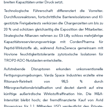
breiten Kapazitäten unter Druck setzt.
Technologische Führerschaft differenziert die Vorreiter.
Durchflussreaktoren, fortschrittliche Barriereisolatoren und KI-
gestützte Freigabetests verkürzen die Chargenzeiten um bis zu
20 % und schützen gleichzeitig die Exposition der Mitarbeiter.
Strategische Allianzen nehmen zu: Eli Lilly schloss mehrjährige
Kapazitätsreservierungsverträge mit CordenPharma für
Peptid-Wirkstoffe ab, während AstraZeneca gemeinsam mit
Hovione feuchtigkeitstolerante zytotoxische Isolatoren für
TROP2-ADC-Nutzlasten entwickelte.
Aufstrebende Disruptoren erkunden unkonventionelle
Fertigungsumgebungen. Varda Space Industries erzielte eine
Ritonavir-Reinheit von 98,5 % durch
Mikrogravitationskristallisation und deutet damit auf eine
künftige außerirdische Wirkstoffraffination hin. Die M&A-
Intensität bleibt hoch; der fremdfinanzierte Kauf von Avid
Bioservices für 1,1 Milliarden USD verdeutlicht den Private-