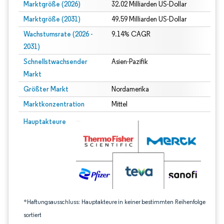
Marktgröße (2026)
32.02 Milliarden US-Dollar
Marktgröße (2031)
49.59 Milliarden US-Dollar
Wachstumsrate (2026 -
9.14% CAGR
2031)
Schnellstwachsender
Asien-Pazifik
Markt
Größter Markt
Nordamerika
Marktkonzentration
Mittel
Bild © Mordor Intelligence. Wiederverwendung erfordert Namensnennung gem
Hauptakteure
*Haftungsausschluss: Hauptakteure in keiner bestimmten Reihenfolge
sortiert