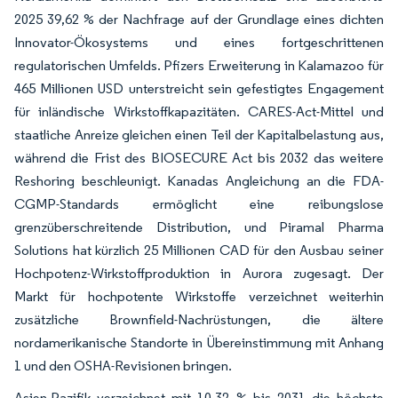
2025 39,62 % der Nachfrage auf der Grundlage eines dichten
Innovator-Ökosystems und eines fortgeschrittenen
regulatorischen Umfelds. Pfizers Erweiterung in Kalamazoo für
465 Millionen USD unterstreicht sein gefestigtes Engagement
für inländische Wirkstoffkapazitäten. CARES-Act-Mittel und
staatliche Anreize gleichen einen Teil der Kapitalbelastung aus,
während die Frist des BIOSECURE Act bis 2032 das weitere
Reshoring beschleunigt. Kanadas Angleichung an die FDA-
CGMP-Standards ermöglicht eine reibungslose
grenzüberschreitende Distribution, und Piramal Pharma
Solutions hat kürzlich 25 Millionen CAD für den Ausbau seiner
Hochpotenz-Wirkstoffproduktion in Aurora zugesagt. Der
Markt für hochpotente Wirkstoffe verzeichnet weiterhin
zusätzliche Brownfield-Nachrüstungen, die ältere
nordamerikanische Standorte in Übereinstimmung mit Anhang
1 und den OSHA-Revisionen bringen.
Asien-Pazifik verzeichnet mit 10,32 % bis 2031 die höchste