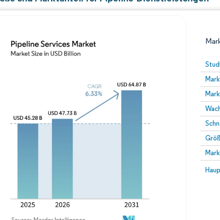
Mark
Stud
Mark
Mark
Wach
Schn
Größ
Bild © Mordor Intelligence. Wiederverwendung erfor
Mark
Bild 
Haup