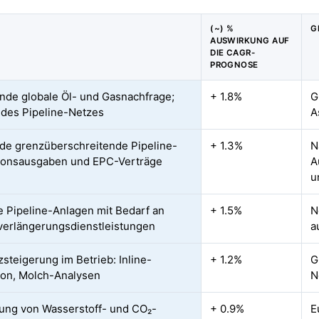
(~) %
G
AUSWIRKUNG AUF
DIE CAGR-
PROGNOSE
de globale Öl- und Gasnachfrage;
+ 1.8%
G
des Pipeline-Netzes
A
de grenzüberschreitende Pipeline-
+ 1.3%
N
tionsausgaben und EPC-Verträge
A
u
e Pipeline-Anlagen mit Bedarf an
+ 1.5%
N
erlängerungsdienstleistungen
a
zsteigerung im Betrieb: Inline-
+ 1.2%
G
ion, Molch-Analysen
N
ung von Wasserstoff- und CO₂-
+ 0.9%
E