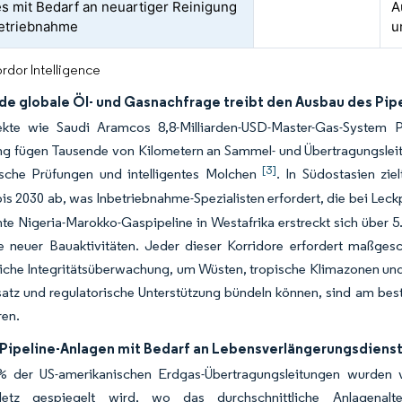
es mit Bedarf an neuartiger Reinigung
A
etriebnahme
u
rdor Intelligence
e globale Öl- und Gasnachfrage treibt den Ausbau des Pip
kte wie Saudi Aramcos 8,8-Milliarden-USD-Master-Gas-System P
g fügen Tausende von Kilometern an Sammel- und Übertragungsleitu
[3]
ische Prüfungen und intelligentes Molchen
. In Südostasien zi
bis 2030 ab, was Inbetriebnahme-Spezialisten erfordert, die bei Le
te Nigeria-Marokko-Gaspipeline in Westafrika erstreckt sich über 5
e neuer Bauaktivitäten. Jeder dieser Korridore erfordert maßges
liche Integritätsüberwachung, um Wüsten, tropische Klimazonen und
satz und regulatorische Unterstützung bündeln können, sind am be
ren.
 Pipeline-Anlagen mit Bedarf an Lebensverlängerungsdiens
 der US-amerikanischen Erdgas-Übertragungsleitungen wurden vor
etz gespiegelt wird, wo das durchschnittliche Anlagenalter