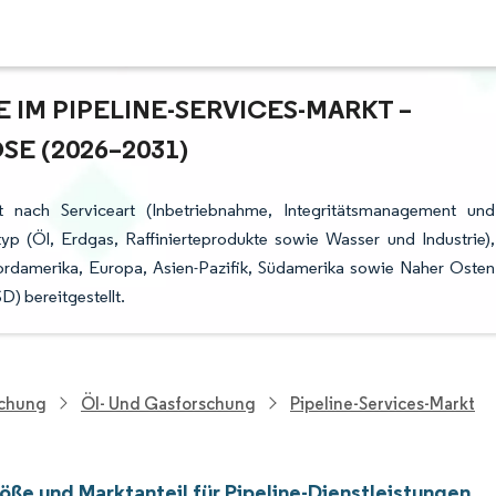
M PIPELINE-SERVICES-MARKT – W
 (2026–2031)
rt nach Serviceart (Inbetriebnahme, Integritätsmanagement und
typ (Öl, Erdgas, Raffinierteprodukte sowie Wasser und Industrie),
rdamerika, Europa, Asien-Pazifik, Südamerika sowie Naher Osten
) bereitgestellt.
schung
Öl- Und Gasforschung
Pipeline-Services-Markt
öße und Marktanteil für Pipeline-Dienstleistungen