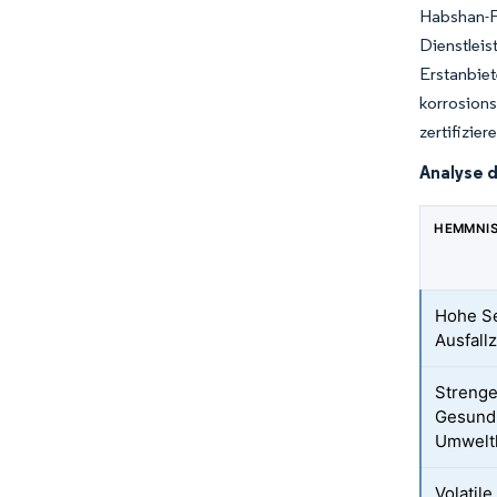
Habshan-Fu
Dienstleis
Erstanbiet
korrosions
zertifizie
Analyse 
HEMMNI
Hohe Se
Ausfall
Strenge
Gesundh
Umweltk
Volatil