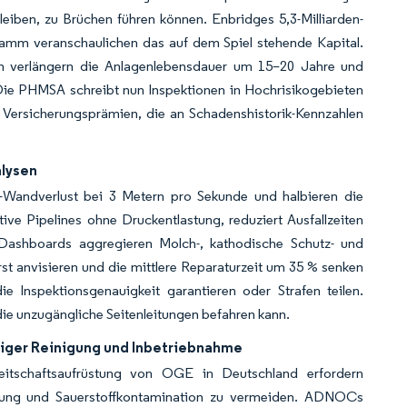
eiben, zu Brüchen führen können. Enbridges 5,3-Milliarden-
gramm veranschaulichen das auf dem Spiel stehende Kapital.
en verlängern die Anlagenlebensdauer um 15–20 Jahre und
 Die PHMSA schreibt nun Inspektionen in Hochrisikogebieten
. Versicherungsprämien, die an Schadenshistorik-Kennzahlen
alysen
Wandverlust bei 3 Metern pro Sekunde und halbieren die
tive Pipelines ohne Druckentlastung, reduziert Ausfallzeiten
-Dashboards aggregieren Molch-, kathodische Schutz- und
st anvisieren und die mittlere Reparaturzeit um 35 % senken
e Inspektionsgenauigkeit garantieren oder Strafen teilen.
ie unzugängliche Seitenleitungen befahren kann.
tiger Reinigung und Inbetriebnahme
eitschaftsaufrüstung von OGE in Deutschland erfordern
ödung und Sauerstoffkontamination zu vermeiden. ADNOCs