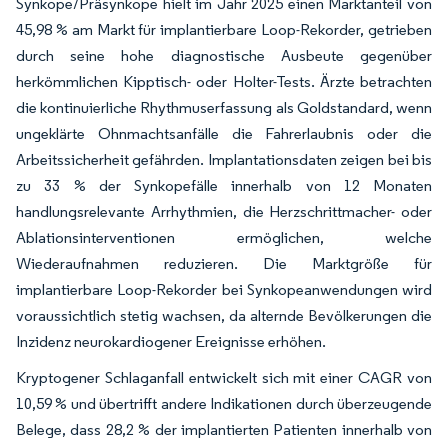
Synkope/Präsynkope hielt im Jahr 2025 einen Marktanteil von
45,98 % am Markt für implantierbare Loop-Rekorder, getrieben
durch seine hohe diagnostische Ausbeute gegenüber
herkömmlichen Kipptisch- oder Holter-Tests. Ärzte betrachten
die kontinuierliche Rhythmuserfassung als Goldstandard, wenn
ungeklärte Ohnmachtsanfälle die Fahrerlaubnis oder die
Arbeitssicherheit gefährden. Implantationsdaten zeigen bei bis
zu 33 % der Synkopefälle innerhalb von 12 Monaten
handlungsrelevante Arrhythmien, die Herzschrittmacher- oder
Ablationsinterventionen ermöglichen, welche
Wiederaufnahmen reduzieren. Die Marktgröße für
implantierbare Loop-Rekorder bei Synkopeanwendungen wird
voraussichtlich stetig wachsen, da alternde Bevölkerungen die
Inzidenz neurokardiogener Ereignisse erhöhen.
Kryptogener Schlaganfall entwickelt sich mit einer CAGR von
10,59 % und übertrifft andere Indikationen durch überzeugende
Belege, dass 28,2 % der implantierten Patienten innerhalb von