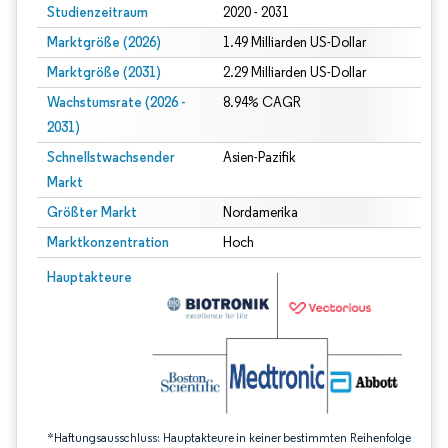
Studienzeitraum
2020 - 2031
Marktgröße (2026)
1.49 Milliarden US-Dollar
Marktgröße (2031)
2.29 Milliarden US-Dollar
Wachstumsrate (2026 -
8.94% CAGR
2031)
Schnellstwachsender
Asien-Pazifik
Markt
Größter Markt
Nordamerika
Marktkonzentration
Hoch
Bild © Mordor Intelligence. Wiederverwendung erfordert Namensnennung gem
Hauptakteure
*Haftungsausschluss: Hauptakteure in keiner bestimmten Reihenfolge