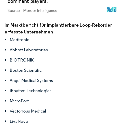
Bild © Mordor Intelligence. Wiederverwendung erfordert Namensnennung gemäß
Im Marktbericht für implantierbare Loop-Rekorder
erfasste Unternehmen
Medtronic
Abbott Laboratories
BIOTRONIK
Boston Scientific
Angel Medical Systems
iRhythm Technologies
MicroPort
Vectorious Medical
LivaNova