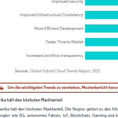
dor Intelligence. Wiederverwendung erfordert Namensnennung gemäß CC BY 4.0.
ka hält den höchsten Marktanteil
rika hält den höchsten Marktanteil. Die Region gehört zu den füh
ogien wie 5G, autonomes Fahren, IoT, Blockchain, Gaming und küns