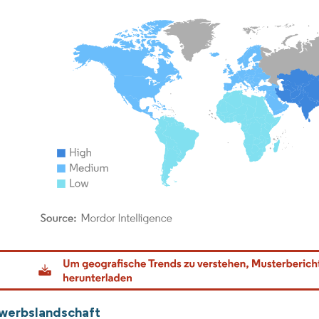
dor Intelligence. Wiederverwendung erfordert Namensnennung gemäß CC BY 4.0.
werbslandschaft