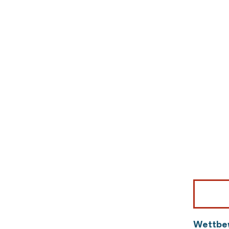
Bild © Mor
Wettbe