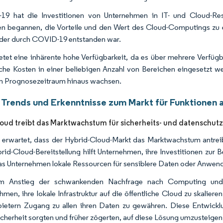
19 hat die Investitionen von Unternehmen in IT- und Cloud-Re
n begannen, die Vorteile und den Wert des Cloud-Computings zu e
 der durch COVID-19 entstanden war.
etet eine inhärente hohe Verfügbarkeit, da es über mehrere Verfügb
iche Kosten in einer beliebigen Anzahl von Bereichen eingesetzt w
n Prognosezeitraum hinaus wachsen.
 Trends und Erkenntnisse zum Markt für Funktionen a
oud treibt das Marktwachstum für sicherheits- und datenschu
 erwartet, dass der Hybrid-Cloud-Markt das Marktwachstum antreibt
rid-Cloud-Bereitstellung hilft Unternehmen, ihre Investitionen zur 
s Unternehmen lokale Ressourcen für sensiblere Daten oder Anwen
m Anstieg der schwankenden Nachfrage nach Computing und Ve
hmen, ihre lokale Infrastruktur auf die öffentliche Cloud zu skalie
bietern Zugang zu allen ihren Daten zu gewähren. Diese Entwick
cherheit sorgten und früher zögerten, auf diese Lösung umzusteig