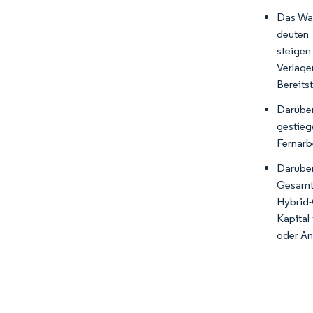
Das Wac
deuten 
steigen
Verlage
Bereits
Darüber
gestieg
Fernarb
Darübe
Gesamt
Hybrid-
Kapital
oder A