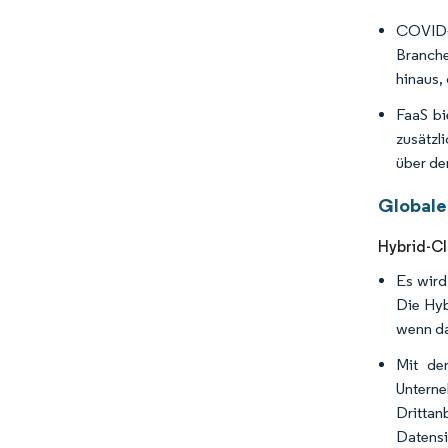
COVID-
Branche
hinaus,
FaaS bi
zusätzl
über de
Globale
Hybrid-Cl
Es wird
Die Hyb
wenn da
Mit de
Unterne
Drittan
Datensi