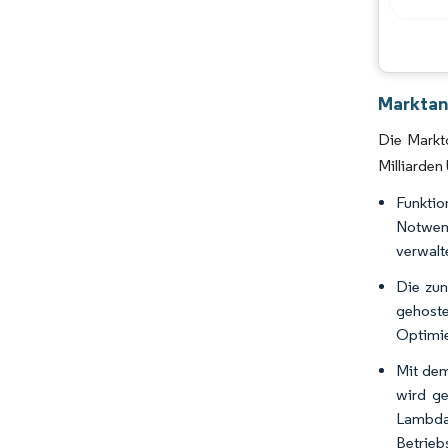
Marktana
Die Marktg
Milliarde
Funktio
Notwend
verwalt
Die zun
gehost
Optimie
Mit dem
wird ge
Lambda
Betrieb