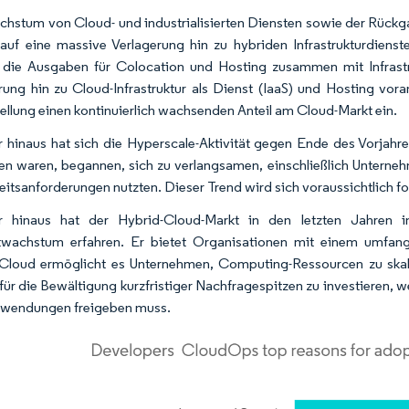
hstum von Cloud- und industrialisierten Diensten sowie der Rück
auf eine massive Verlagerung hin zu hybriden Infrastrukturdien
 die Ausgaben für Colocation und Hosting zusammen mit Infrastru
rung hin zu Cloud-Infrastruktur als Dienst (IaaS) und Hosting vor
tellung einen kontinuierlich wachsenden Anteil am Cloud-Markt ein.
 hinaus hat sich die Hyperscale-Aktivität gegen Ende des Vorjahres 
en waren, begannen, sich zu verlangsamen, einschließlich Unterne
eitsanforderungen nutzten. Dieser Trend wird sich voraussichtlich for
r hinaus hat der Hybrid-Cloud-Markt in den letzten Jahren i
wachstum erfahren. Er bietet Organisationen mit einem umfangr
Cloud ermöglicht es Unternehmen, Computing-Ressourcen zu skalie
 für die Bewältigung kurzfristiger Nachfragespitzen zu investieren,
nwendungen freigeben muss.