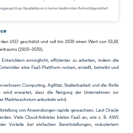
ungsausschluss: Hauptakteure in keiner bestimmten Reihenfolge sortiert
CC BY 4.0.
nce
arden USD geschätzt und soll bis 2030 einen Wert von 53,81
zeitraums (2025–2030).
Entwicklern ermöglicht, effizienter zu arbeiten, indem die
twickler eine FaaS-Plattform nutzen, erstellt, betreibt und
erlosem Computing, Agilität, Skalierbarkeit und die Reife
s wird erwartet, dass die Neigung der Unternehmen zur
das Marktwachstum ankurbeln wird.
itstellung von Anwendungen rapide gewachsen. Laut Oracle
erden. Viele Cloud-Anbieter bieten FaaS an, wie z. B. AWS
 Vorteile bei einfachen Bereitstellungen, reduziertem