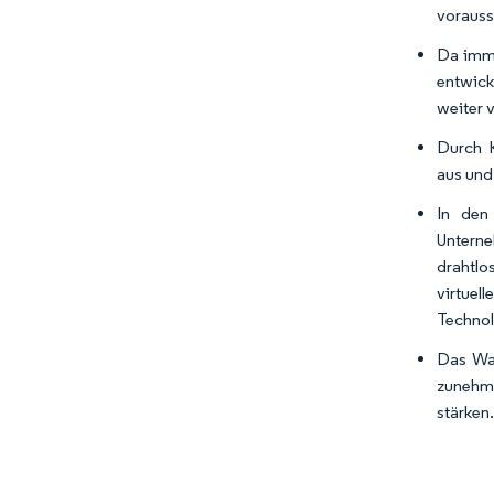
vorauss
Da imme
entwick
weiter 
Durch K
aus und
In den
Unterne
drahtlo
virtuel
Technol
Das Wac
zunehme
stärken