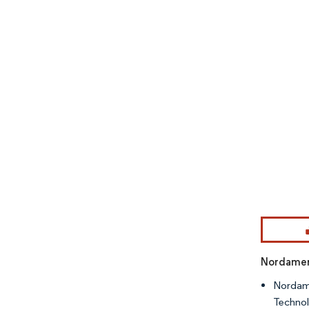
Bild © Mor
Nordameri
Nordame
Technol