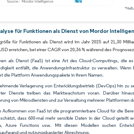
*Haft
Bild © Mordor Intelligence. Wiederverwendung erfordert Namensnennung gemäß 
lyse für Funktionen als Dienst von Mordor Intellige
röße für Funktionen als Dienst wird im Jahr 2025 auf 21,30 Milli
n USD erreichen, bei einer CAGR von 20,36 % während des Prognose
nen als Dienst (FaaS) ist eine Art des Cloud-Computings, die es 
igkeit entfällt, die Anwendungsinfrastruktur zu verwalten. Wenn En
et die Plattform Anwendungspakete in ihrem Namen.
ehmende Verlagerung von Entwicklungsbetrieb (DevOps) hin zu serv
eter Dienste treiben das Marktwachstum voran. Darüber hinau
rung von Mikrodiensten und zur Verwaltung mehrerer Plattformen 
 Aufkommen von FaaS ist die programmierbare Cloud für die Bere
schätzt, dass 600-mal mehr sensible Daten in der Cloud geteilt w
, Azure Functions usw. Mit diesen Modellen suchen Entwickler
saufwand und nutzungsbasierter Abrechnung.