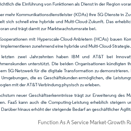
ichtlich die Einführung von Funktionen als Dienst in der Region vora
r mehr Kommunikationsdienstleister (KDAs) ihre 5G-Dienste in Zus
elt sich schnell eine hybride und Multi-Cloud-Zukunft. Das erheb
voran und trägt damit zur Marktwachstumsrate bei.
ooperationen mit Hyperscale-Cloud-Anbietern (HCAs) bauen Kommu
 implementieren zunehmend eine hybride und Multi-Cloud-Strategie
 letzten zwei Jahrzehnten haben IBM und AT&T bei Innovat
hmenskunden unterstützt. Die beiden Organisationen kündigten i
sem 5G-Netzwerk für die digitale Transformation zu demonstrieren
le Umgebungen, die es Geschäftskunden ermöglichen, die Leistung
ogien mit der AT&T-Verbindung physisch zu erleben.
hstum neuer Geschäftserkenntnisse trägt zur Erweiterung des Mark
n. FaaS kann auch die Computing-Leistung erheblich steigern un
. Darüber hinaus erhöht der steigende Bedarf an geschäftlicher Agilit