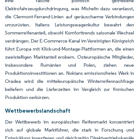
eine rasche politisch getriebene
Elektrofahrzeugdurchdringung, was Michelin dazu veranlasst,
die Clermont-Ferrand-Linien auf geräuscharme Verbindungen
umzurüsten. Italiens Leistungswagenkultur bewahrt den
Sommerreifenanteil, obwohl Komforttrends saisonale Wechsel
verdrängen. Der E-Commerce-Kanal im Vereinigten Königreich
führt Europa mit Klick-und-Montage-Plattformen an, die einen
zweistelligen Marktanteil erobern. Osteuropäische Mitglieder,
insbesondere Rumänien und Polen, ziehen neue
Produktionsinvestitionen an. Nokians emissionsfreies Werk in
Oradea wird die mitteleuropäische Winterreifennachfrage
beliefern und die Lieferzeiten im Vergleich zur finnischen
Produktion verkürzen.
Wettbewerbslandschaft
Der Wettbewerb im europäischen Reifenmarkt konzentriert
sich auf globale Marktführer, die stark in Forschung und
Entwicklung investieren und gleichzeitig Direktvertriebskanäle