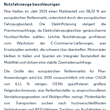
Nutzfahrzeuge beschleunigen
Pkw hielten im Jahr 2024 einen Marktanteil von 58,33 % am
europäischen Reifenmarkt, unterstützt durch den europäischen
Fahrzeugbestand. Die Elektrifizierung steigert die
Premiumnachfrage, da Elektrofahrzeugbesitzer geräuscharme
Hochlast-Reifen wählen. Leichte Nutzfahrzeuge profitieren
vom Wachstum der E-Commerce-Lieferungen, was
Ersatzzyklen antreibt, die schwere Lkw übertreffen. Motorräder
bleiben in Italien und Spanien ein integraler Bestandteil der
Mobilität und stützen eine stabile Zweirädernachfrage.
Die Größe des europäischen Reifenmarkts für Pkw-
Anwendungen wird bis 2030 voraussichtlich mit einer CAGR
von 4,11 % steigen. OEMs spezifizieren größere
Felgendurchmesser, was Reifenhersteller zu anspruchsvolleren
Verstärkungsgeweben und Wulstprofilen zwingt. Flottenkäufer
von Transportern suchen nach hochverschleißfesten
Verbindungen und RFID-fähigem Tracking, um Ausfallzeiten zu