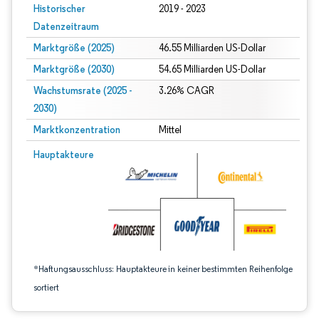
Historischer
2019 - 2023
Datenzeitraum
Marktgröße (2025)
46.55 Milliarden US-Dollar
Marktgröße (2030)
54.65 Milliarden US-Dollar
Wachstumsrate (2025 -
3.26% CAGR
2030)
Marktkonzentration
Mittel
Bild © Mordor Intelligence. Wiederverwendung erfordert Namensnennung gem
Hauptakteure
*Haftungsausschluss: Hauptakteure in keiner bestimmten Reihenfolge
sortiert