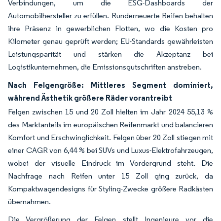
Verbindungen, um die ESG-Dashboards der
Automobilhersteller zu erfüllen. Runderneuerte Reifen behalten
ihre Präsenz in gewerblichen Flotten, wo die Kosten pro
Kilometer genau geprüft werden; EU-Standards gewährleisten
Leistungsparität und stärken die Akzeptanz bei
Logistikunternehmen, die Emissionsgutschriften anstreben.
Nach Felgengröße: Mittleres Segment dominiert,
während Ästhetik größere Räder vorantreibt
Felgen zwischen 15 und 20 Zoll hielten im Jahr 2024 55,13 %
des Marktanteils im europäischen Reifenmarkt und balancieren
Komfort und Erschwinglichkeit. Felgen über 20 Zoll stiegen mit
einer CAGR von 6,44 % bei SUVs und Luxus-Elektrofahrzeugen,
wobei der visuelle Eindruck im Vordergrund steht. Die
Nachfrage nach Reifen unter 15 Zoll ging zurück, da
Kompaktwagendesigns für Styling-Zwecke größere Radkästen
übernahmen.
Die Vergrößerung der Felgen stellt Ingenieure vor die