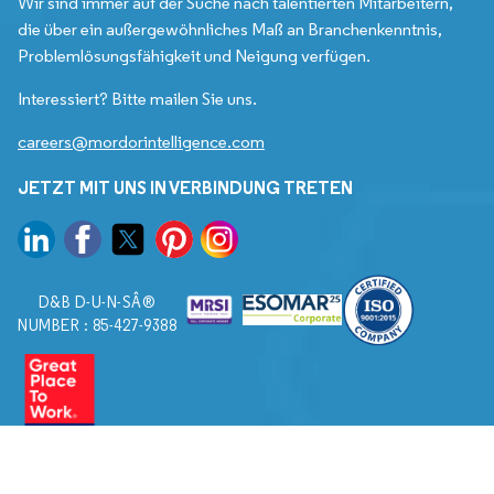
Wir sind immer auf der Suche nach talentierten Mitarbeitern,
die über ein außergewöhnliches Maß an Branchenkenntnis,
Problemlösungsfähigkeit und Neigung verfügen.
Interessiert? Bitte mailen Sie uns.
careers@mordorintelligence.com
JETZT MIT UNS IN VERBINDUNG TRETEN
D&B D-U-N-SÂ®
NUMBER : 85-427-9388
© 2026. Alle Rechte vorbehalten von Mordor Intelligence.