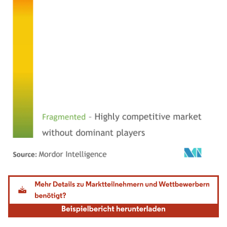
Bild © Mordor Intelligence. Wiederverwendung erfordert Namensnennung gemäß