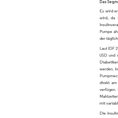
Das Segme
Es wird e
wird, da 
Insulinver
Pumpe ahmt
der täglic
Laut IDF 2
USD und s
Diabetike
werden. In
Pumpmecha
direkt am
verfügen.
Mahlzeite
mit variab
Die Insul