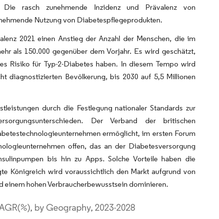
tät. Die rasch zunehmende Inzidenz und Prävalenz von
zunehmende Nutzung von Diabetespflegeprodukten.
valenz 2021 einen Anstieg der Anzahl der Menschen, die im
mehr als 150.000 gegenüber dem Vorjahr. Es wird geschätzt,
tes Risiko für Typ-2-Diabetes haben. In diesem Tempo wird
ht diagnostizierten Bevölkerung, bis 2030 auf 5,5 Millionen
leistungen durch die Festlegung nationaler Standards zur
rsorgungsunterschieden. Der Verband der britischen
Diabetestechnologieunternehmen ermöglicht, im ersten Forum
nologieunternehmen offen, das an der Diabetesversorgung
Insulinpumpen bis hin zu Apps. Solche Vorteile haben die
gte Königreich wird voraussichtlich den Markt aufgrund von
und einem hohen Verbraucherbewusstsein dominieren.