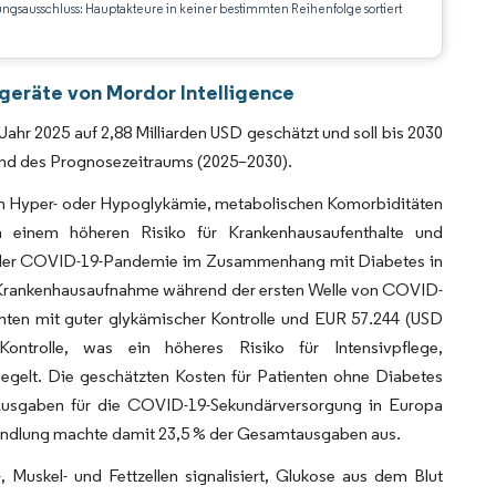
ungsausschluss: Hauptakteure in keiner bestimmten Reihenfolge sortiert
CC BY 4.0.
geräte von Mordor Intelligence
ahr 2025 auf 2,88 Milliarden USD geschätzt und soll bis 2030
rend des Prognosezeitraums (2025–2030).
 Hyper- oder Hypoglykämie, metabolischen Komorbiditäten
n einem höheren Risiko für Krankenhausaufenthalte und
ten der COVID-19-Pandemie im Zusammenhang mit Diabetes in
o Krankenhausaufnahme während der ersten Welle von COVID-
nten mit guter glykämischer Kontrolle und EUR 57.244 (USD
Kontrolle, was ein höheres Risiko für Intensivpflege,
egelt. Die geschätzten Kosten für Patienten ohne Diabetes
 Ausgaben für die COVID-19-Sekundärversorgung in Europa
behandlung machte damit 23,5 % der Gesamtausgaben aus.
, Muskel- und Fettzellen signalisiert, Glukose aus dem Blut