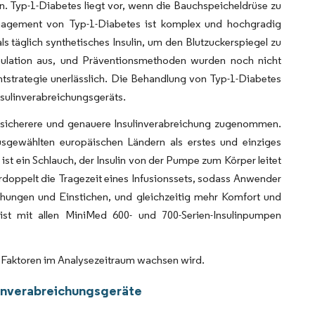
. Typ-1-Diabetes liegt vor, wenn die Bauchspeicheldrüse zu
nagement von Typ-1-Diabetes ist komplex und hochgradig
s täglich synthetisches Insulin, um den Blutzuckerspiegel zu
pulation aus, und Präventionsmethoden wurden noch nicht
tstrategie unerlässlich. Die Behandlung von Typ-1-Diabetes
nsulinverabreichungsgeräts.
ne sicherere und genauere Insulinverabreichung zugenommen.
usgewählten europäischen Ländern als erstes und einziges
 ist ein Schlauch, der Insulin von der Pumpe zum Körper leitet
rdoppelt die Tragezeit eines Infusionssets, sodass Anwender
chungen und Einstichen, und gleichzeitig mehr Komfort und
ist mit allen MiniMed 600- und 700-Serien-Insulinpumpen
n Faktoren im Analysezeitraum wachsen wird.
linverabreichungsgeräte