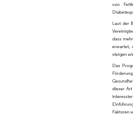
von Fett
Diabetesp
Laut der 
Vereinigt
dass mehr
erwartet, 
steigen wi
Das Progr
Förderun
Gesundhei
dieser Ar
interessi
Einführung
Faktoren w