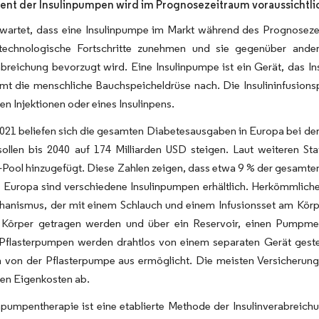
nt der Insulinpumpen wird im Prognosezeitraum voraussichtl
rwartet, dass eine Insulinpumpe im Markt während des Prognosez
technologische Fortschritte zunehmen und sie gegenüber andere
abreichung bevorzugt wird. Eine Insulinpumpe ist ein Gerät, das In
 die menschliche Bauchspeicheldrüse nach. Die Insulininfusionspu
hen Injektionen oder eines Insulinpens.
021 beliefen sich die gesamten Diabetesausgaben in Europa bei der 
ollen bis 2040 auf 174 Milliarden USD steigen. Laut weiteren Sta
r-Pool hinzugefügt. Diese Zahlen zeigen, dass etwa 9 % der gesam
 Europa sind verschiedene Insulinpumpen erhältlich. Herkömmliche 
nismus, der mit einem Schlauch und einem Infusionsset am Körper
 Körper getragen werden und über ein Reservoir, einen Pumpme
 Pflasterpumpen werden drahtlos von einem separaten Gerät geste
n von der Pflasterpumpe aus ermöglicht. Die meisten Versicherun
len Eigenkosten ab.
inpumpentherapie ist eine etablierte Methode der Insulinverabrei