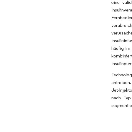
eine vali
Insulinve
Fernbedie
verabreich
verursach
Insulininf
häufig im
kombiniert
Insulinpum
Technolog
antreiben.
Jet-Injekt
nach Typ 
segmentier