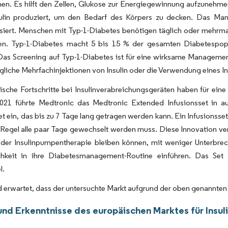
n. Es hilft den Zellen, Glukose zur Energiegewinnung aufzunehmen
ulin produziert, um den Bedarf des Körpers zu decken. Das Ma
isiert. Menschen mit Typ-1-Diabetes benötigen täglich oder mehrmal
eren. Typ-1-Diabetes macht 5 bis 15 % der gesamten Diabetespo
 Das Screening auf Typ-1-Diabetes ist für eine wirksame Managemen
gliche Mehrfachinjektionen von Insulin oder die Verwendung eines I
ische Fortschritte bei Insulinverabreichungsgeräten haben für ei
2021 führte Medtronic das Medtronic Extended Infusionsset in a
et ein, das bis zu 7 Tage lang getragen werden kann. Ein Infusionsset
 Regel alle paar Tage gewechselt werden muss. Diese Innovation ve
f der Insulinpumpentherapie bleiben können, mit weniger Unterbre
hkeit in ihre Diabetesmanagement-Routine einführen. Das Set 
l.
 erwartet, dass der untersuchte Markt aufgrund der oben genannte
und Erkenntnisse des europäischen Marktes für Insu