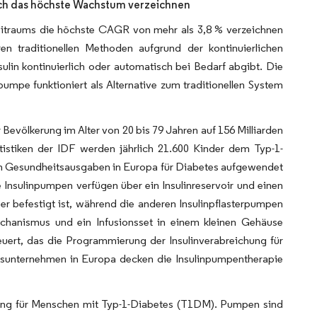
ich das höchste Wachstum verzeichnen
eitraums die höchste CAGR von mehr als 3,8 % verzeichnen
n traditionellen Methoden aufgrund der kontinuierlichen
sulin kontinuierlich oder automatisch bei Bedarf abgibt. Die
mpe funktioniert als Alternative zum traditionellen System
Bevölkerung im Alter von 20 bis 79 Jahren auf 156 Milliarden
tistiken der IDF werden jährlich 21.600 Kinder dem Typ-1-
ten Gesundheitsausgaben in Europa für Diabetes aufgewendet
Insulinpumpen verfügen über ein Insulinreservoir und einen
 befestigt ist, während die anderen Insulinpflasterpumpen
chanismus und ein Infusionsset in einem kleinen Gehäuse
uert, das die Programmierung der Insulinverabreichung für
gsunternehmen in Europa decken die Insulinpumpentherapie
chung für Menschen mit Typ-1-Diabetes (T1DM). Pumpen sind