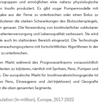
tersgruppen und ermöglichen eine nahezu physiologische
ein Insulin produziert. Es gibt sogar Pumpenmodelle mit
bgabe aus der Ferne zu unterbrechen oder einen Bolus zu
eduzieren die starken Schwankungen des Blutzuckerspiegels,
n genauer. Die Verwendung von kontinuierlicher subkutaner
atientenversorgung und Lebensqualität verbessert. Sie wird
e auch im stationären Bereich eingesetzt. Die Technologie
erwachungssystems mit fortschrittlichen Algorithmen in der
 zu unterbrechen.
en Markt während des Prognosezeitraums voraussichtlich
tienten zu injizieren, nämlich mit Spritzen, Pens, Pumpen und
n. Der europäische Markt für Insulinverabreichungsgeräte ist
ren Pens, Einwegpens und Jet-Injektoren) und Geografie
für die oben genannten Segmente.