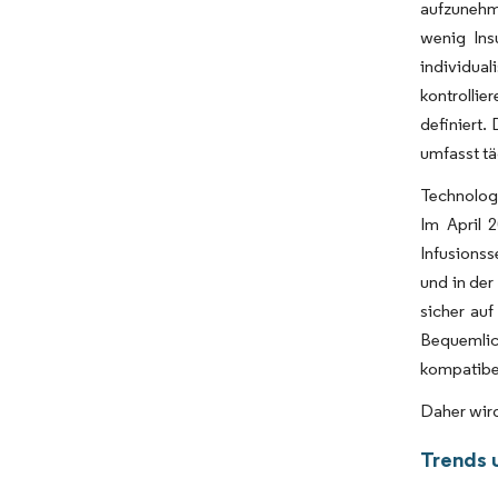
aufzunehme
wenig Ins
individual
kontrolli
definiert.
umfasst tä
Technolog
Im April 
Infusionss
und in der
sicher au
Bequemlic
kompatibe
Daher wird
Trends 