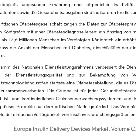
leibigkeit, ungesunder Ernährung und körperlicher Inaktivi
atienten sowie die Gesundheitsausgaben sind Indikatoren für die 
Britischen Diabetesgesellschaft zeigen die Daten zur Diabetesprä
en Königreich mit einer Diabetesdiagnose leben: ein Anstieg von 
 als 13,6 Millionen Menschen im Vereinigten Königreich ein erhöh
dass die Anzahl der Menschen mit Diabetes, einschließlich der nic
rd.
amm des Nationalen Dienstleistungsrahmens verbessert die Dienst
g der Dienstleistungsqualität und zur Bekämpfung von Ve
tstechnologieindustrien startete eine Diabetesabteilung, die es 
t zusammenzuarbeiten. Die Gruppe ist für jedes Gesundheitstech
ert ist, von kontinuierlichen Glukoseüberwachungssystemen und 
 dieser Produkte auf dem britischen Markt gefördert. Das Vereini
ie der einfachen Verfügbarkeit von Insulinverabreichungsgeräten 