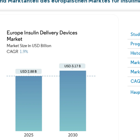
nd Marktanteil des europäischen Marktes für Insuli
Stud
Prog
Hist
Mark
Mark
CAGR
Haup