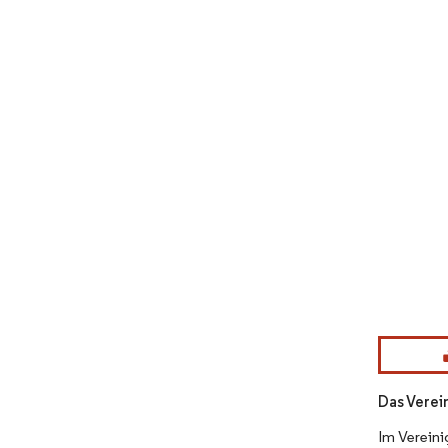
Bild © Mor
Das Verei
Im Vereini