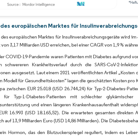
*Haft
Bild © Mordor Intelligence. Wiederverwendung erfordert Namensnennung gemäß 
 des europäischen Marktes für Insulinverabreichungs
des europäischen Marktes für Insulinverabreichungsgeräte wird im J
 von 3,17 Milliarden USD erreichen, bei einer CAGR von 1,9 % wäh
er COVID-19-Pandemie waren Patienten mit Diabetes aufgrund von
 schwereren Krankheitsverlauf durch die SARS-CoV-2-Infektio
ionen ausgesetzt. Laut einem 2021 veröffentlichten Artikel „Kos
in Modell für Gesundheitskosten” lagen die geschätzten Kosten pr
opa zwischen EUR 25.018 (USD 26.744,24) für Typ-2-Diabetes-Patie
) für Typ-1-Diabetes-Patienten mit schlechter glykämischer 
unterstützung und einen längeren Krankenhausaufenthalt widerspi
EUR 16.993 (USD 18.165,52). Die erwarteten gesamten direkten
ich auf 13,9 Milliarden Euro (USD 14,86 Milliarden). Die Diabetes
t ein Hormon, das den Blutzuckerspiegel reguliert, indem es Leber-