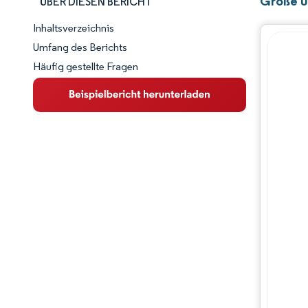
Größe u
ÜBER DIESEN BERICHT
Inhaltsverzeichnis
Marktschnappschuss
Umfang des Berichts
Häufig gestellte Fragen
Marktübersicht
Wichtige Markttrends
Wettbewerbslandschaft
Branchenentwicklungen