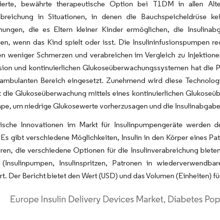
dierte, bewährte therapeutische Option bei T1DM in allen Al
rabreichung in Situationen, in denen die Bauchspeicheldrüse k
nungen, die es Eltern kleiner Kinder ermöglichen, die Insulina
en, wenn das Kind spielt oder isst. Die Insulininfusionspumpen r
en weniger Schmerzen und verabreichen im Vergleich zu Injektione
usion und kontinuierlichen Glukoseüberwachungssystemen hat die P
 ambulanten Bereich eingesetzt. Zunehmend wird diese Technologi
 die Glukoseüberwachung mittels eines kontinuierlichen Glukoseüb
pe, um niedrige Glukosewerte vorherzusagen und die Insulinabgabe
ische Innovationen im Markt für Insulinpumpengeräte werden d
 Es gibt verschiedene Möglichkeiten, Insulin in den Körper eines Pa
oren, die verschiedene Optionen für die Insulinverabreichung biete
(Insulinpumpen, Insulinspritzen, Patronen in wiederverwendba
t. Der Bericht bietet den Wert (USD) und das Volumen (Einheiten) 