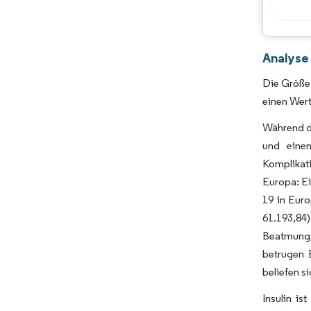
Analyse
Die Größe 
einen Wert
Während d
und einem
Komplikat
Europa: E
19 in Eur
61.193,84
Beatmungs
betrugen 
beliefen s
Insulin is