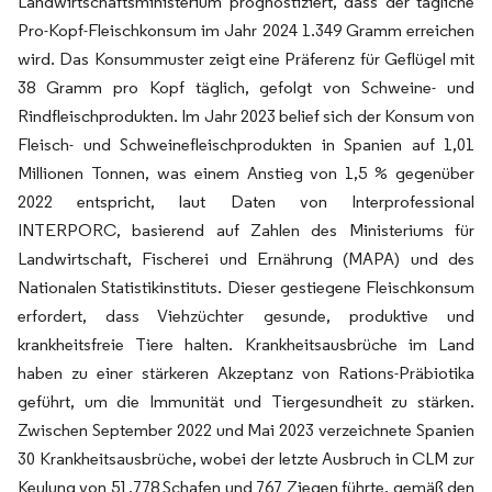
Landwirtschaftsministerium prognostiziert, dass der tägliche
Pro-Kopf-Fleischkonsum im Jahr 2024 1.349 Gramm erreichen
wird. Das Konsummuster zeigt eine Präferenz für Geflügel mit
38 Gramm pro Kopf täglich, gefolgt von Schweine- und
Rindfleischprodukten. Im Jahr 2023 belief sich der Konsum von
Fleisch- und Schweinefleischprodukten in Spanien auf 1,01
Millionen Tonnen, was einem Anstieg von 1,5 % gegenüber
2022 entspricht, laut Daten von Interprofessional
INTERPORC, basierend auf Zahlen des Ministeriums für
Landwirtschaft, Fischerei und Ernährung (MAPA) und des
Nationalen Statistikinstituts. Dieser gestiegene Fleischkonsum
erfordert, dass Viehzüchter gesunde, produktive und
krankheitsfreie Tiere halten. Krankheitsausbrüche im Land
haben zu einer stärkeren Akzeptanz von Rations-Präbiotika
geführt, um die Immunität und Tiergesundheit zu stärken.
Zwischen September 2022 und Mai 2023 verzeichnete Spanien
30 Krankheitsausbrüche, wobei der letzte Ausbruch in CLM zur
Keulung von 51.778 Schafen und 767 Ziegen führte, gemäß den