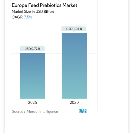
Bild © Mordor Intelligence. Wiederverwendung erfordert Namensnennung gem