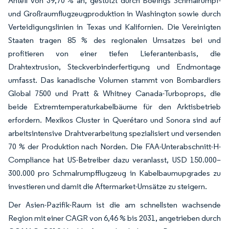
Anteil von 39,70 % an, gestützt durch Boeings Schmalrumpf-
und Großraumflugzeugproduktion in Washington sowie durch
Verteidigungslinien in Texas und Kalifornien. Die Vereinigten
Staaten tragen 85 % des regionalen Umsatzes bei und
profitieren von einer tiefen Lieferantenbasis, die
Drahtextrusion, Steckverbinderfertigung und Endmontage
umfasst. Das kanadische Volumen stammt von Bombardiers
Global 7500 und Pratt & Whitney Canada-Turboprops, die
beide Extremtemperaturkabelbäume für den Arktisbetrieb
erfordern. Mexikos Cluster in Querétaro und Sonora sind auf
arbeitsintensive Drahtverarbeitung spezialisiert und versenden
70 % der Produktion nach Norden. Die FAA-Unterabschnitt-H-
Compliance hat US-Betreiber dazu veranlasst, USD 150.000–
300.000 pro Schmalrumpfflugzeug in Kabelbaumupgrades zu
investieren und damit die Aftermarket-Umsätze zu steigern.
Der Asien-Pazifik-Raum ist die am schnellsten wachsende
Region mit einer CAGR von 6,46 % bis 2031, angetrieben durch