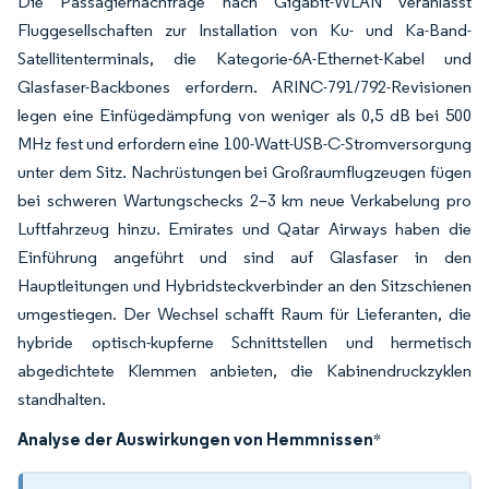
Die Passagiernachfrage nach Gigabit-WLAN veranlasst
Fluggesellschaften zur Installation von Ku- und Ka-Band-
Satellitenterminals, die Kategorie-6A-Ethernet-Kabel und
Glasfaser-Backbones erfordern. ARINC-791/792-Revisionen
legen eine Einfügedämpfung von weniger als 0,5 dB bei 500
MHz fest und erfordern eine 100-Watt-USB-C-Stromversorgung
unter dem Sitz. Nachrüstungen bei Großraumflugzeugen fügen
bei schweren Wartungschecks 2–3 km neue Verkabelung pro
Luftfahrzeug hinzu. Emirates und Qatar Airways haben die
Einführung angeführt und sind auf Glasfaser in den
Hauptleitungen und Hybridsteckverbinder an den Sitzschienen
umgestiegen. Der Wechsel schafft Raum für Lieferanten, die
hybride optisch-kupferne Schnittstellen und hermetisch
abgedichtete Klemmen anbieten, die Kabinendruckzyklen
standhalten.
Analyse der Auswirkungen von Hemmnissen
*