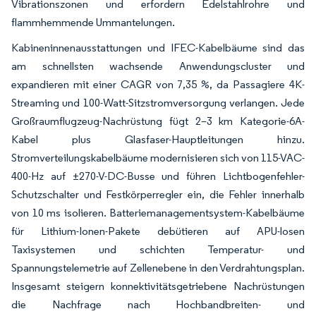
Vibrationszonen und erfordern Edelstahlrohre und
flammhemmende Ummantelungen.
Kabineninnenausstattungen und IFEC-Kabelbäume sind das
am schnellsten wachsende Anwendungscluster und
expandieren mit einer CAGR von 7,35 %, da Passagiere 4K-
Streaming und 100-Watt-Sitzstromversorgung verlangen. Jede
Großraumflugzeug-Nachrüstung fügt 2–3 km Kategorie-6A-
Kabel plus Glasfaser-Hauptleitungen hinzu.
Stromverteilungskabelbäume modernisieren sich von 115-VAC-
400-Hz auf ±270-V-DC-Busse und führen Lichtbogenfehler-
Schutzschalter und Festkörperregler ein, die Fehler innerhalb
von 10 ms isolieren. Batteriemanagementsystem-Kabelbäume
für Lithium-Ionen-Pakete debütieren auf APU-losen
Taxisystemen und schichten Temperatur- und
Spannungstelemetrie auf Zellenebene in den Verdrahtungsplan.
Insgesamt steigern konnektivitätsgetriebene Nachrüstungen
die Nachfrage nach Hochbandbreiten- und