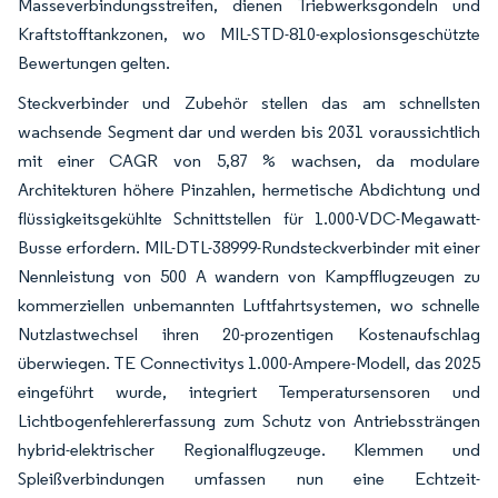
Masseverbindungsstreifen, dienen Triebwerksgondeln und
Kraftstofftankzonen, wo MIL-STD-810-explosionsgeschützte
Bewertungen gelten.
Steckverbinder und Zubehör stellen das am schnellsten
wachsende Segment dar und werden bis 2031 voraussichtlich
mit einer CAGR von 5,87 % wachsen, da modulare
Architekturen höhere Pinzahlen, hermetische Abdichtung und
flüssigkeitsgekühlte Schnittstellen für 1.000-VDC-Megawatt-
Busse erfordern. MIL-DTL-38999-Rundsteckverbinder mit einer
Nennleistung von 500 A wandern von Kampfflugzeugen zu
kommerziellen unbemannten Luftfahrtsystemen, wo schnelle
Nutzlastwechsel ihren 20-prozentigen Kostenaufschlag
überwiegen. TE Connectivitys 1.000-Ampere-Modell, das 2025
eingeführt wurde, integriert Temperatursensoren und
Lichtbogenfehlererfassung zum Schutz von Antriebssträngen
hybrid-elektrischer Regionalflugzeuge. Klemmen und
Spleißverbindungen umfassen nun eine Echtzeit-