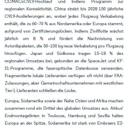
COMACsC919-Hochlauf und Indiens Programm zur
regionalen Konnektivität. China strebt bis 2028 150 jährliche
C919-Auslieferungen an, wobei jedes Flugzeug Verkabelung
enthält, die zu 60–70 % aus Nordamerika oder Europa stammt,
aufgrund von Zertifizierungslücken. Indiens Zivilflotte wächst
jährlich um 8 % und fördert die Nachrüstung von
Avionikpaketen, die 50–100 kg neue Verkabelung pro Flugzeug
hinzufügen. Japan und Südkorea tragen 15–18 % des
regionalen Umsatzes bei, gebunden an die SpaceJet- und KF-
21-Programme, die faseroptische Datenbusse verwenden.
Fragmentierte lokale Lieferanten verfügen oft nicht über FAA-
Zulassungen, aber Gemeinschaftsunternehmen mit westlichen
Tier-1-Lieferanten schließen die Lücke.
Europa, Südamerika sowie der Nahe Osten und Afrika machen
zusammen rund ein Drittel des globalen Umsatzes aus. Airbus'
Endmontagelinien in Toulouse, Hamburg und Sevilla halten
Europa an der Spitze. Südamerika ist stark von Embraers E2-