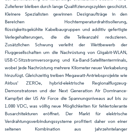
Zulieferer bleiben durch lange Qualifizierungszyklen geschützt.
Kleinere Spezialisten gewinnen Designaufträge in den
Bereichen Hochtemperaturdrahtisolierung,
flüssigkeitsgekühlte Kabelbaugruppen und additiv gefertigte
Verlegehalterungen, die die Teileanzahl reduzieren.
Zusätzlichen Schwung verleiht der Wettbewerb der
Fluggesellschaften um die Nachrüstung von Gigabit-WLAN,
USB-C-Sitzstromversorgung und Ka-Band-Satellitenterminals,
wobei jede Nachrüstung mehrere Kilometer neuer Verkabelung
hinzufügt. Gleichzeitig treiben Megawatt-Antriebsprojekte wie
Airbus' ZEROe, hybrid-elektrische Regionalflugzeug-
Demonstratoren und der Next Generation Air Dominance-
Kampfjet der US Air Force die Spannungsniveaus auf bis zu
1.080 VDC, was völlig neue Möglichkeiten für fehlertolerante
Busarchitekturen eröffnet. Der Markt für elektrische
Verdrahtungsverbindungssysteme profitiert daher von einer
seltenen Kombination aus jahrzehntelanger