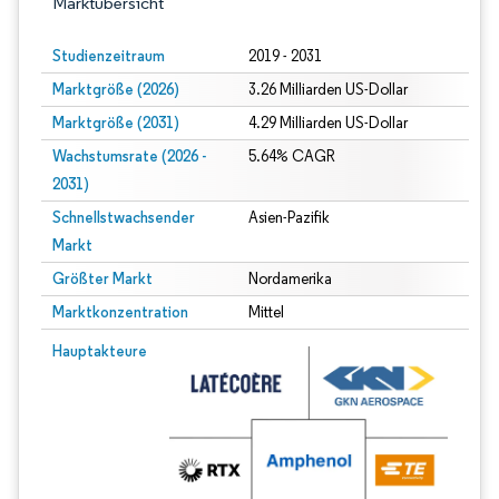
Marktübersicht
Studienzeitraum
2019 - 2031
Marktgröße (2026)
3.26 Milliarden US-Dollar
Marktgröße (2031)
4.29 Milliarden US-Dollar
Wachstumsrate (2026 -
5.64% CAGR
2031)
Schnellstwachsender
Asien-Pazifik
Markt
Größter Markt
Nordamerika
Marktkonzentration
Mittel
Bild © Mordor Intelligence. Wiederverwendung erfordert Namensnennung gem
Hauptakteure