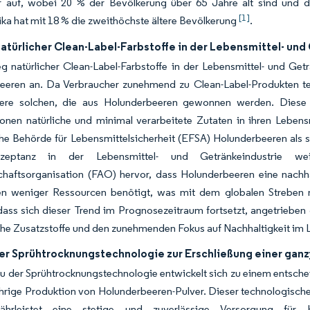
 auf, wobei 20 % der Bevölkerung über 65 Jahre alt sind und da
[1]
a hat mit 18 % die zweithöchste ältere Bevölkerung
.
atürlicher Clean-Label-Farbstoffe in der Lebensmittel- und
g natürlicher Clean-Label-Farbstoffe in der Lebensmittel- und Get
eeren an. Da Verbraucher zunehmend zu Clean-Label-Produkten tend
ere solchen, die aus Holunderbeeren gewonnen werden. Diese V
sonen natürliche und minimal verarbeitete Zutaten in ihren Leben
e Behörde für Lebensmittelsicherheit (EFSA) Holunderbeeren als s
zeptanz in der Lebensmittel- und Getränkeindustrie wei
haftsorganisation (FAO) hervor, dass Holunderbeeren eine nachhal
ven weniger Ressourcen benötigt, was mit dem globalen Streben 
dass sich dieser Trend im Prognosezeitraum fortsetzt, angetrieben
iche Zusatzstoffe und den zunehmenden Fokus auf Nachhaltigkeit im 
er Sprühtrocknungstechnologie zur Erschließung einer ganz
 der Sprühtrocknungstechnologie entwickelt sich zu einem entsche
hrige Produktion von Holunderbeeren-Pulver. Dieser technologisch
hrleistet eine stetige und zuverlässige Versorgung für 