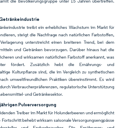
mit die Bevölkerungsgruppe unter 15 Jahren übertreffen.
 Getränkeindustrie
ränkeindustrie treibt ein erhebliches Wachstum im Markt für
ieren, steigt die Nachfrage nach natürlichen Farbstoffen,
erlagerung unterstreicht einen breiteren Trend, bei dem
smitteln und Getränken bevorzugen. Darüber hinaus hat die
icheren und wirksamen natürlichen Farbstoff anerkannt, was
ter fördert. Zusätzlich hebt die Ernährungs- und
tige Kulturpflanze sind, die im Vergleich zu synthetischen
nach umweltfreundlichen Praktiken übereinstimmt. Es wird
 durch Verbraucherpräferenzen, regulatorische Unterstützung
Lebensmittel- und Getränkesektor.
jährigen Pulverversorgung
idenden Treiber im Markt für Holunderbeeren und ermöglicht
e Fortschritt behebt wirksam saisonale Versorgungsengpässe
Hersteller und Endverbraucher. Die Ernährungs- und