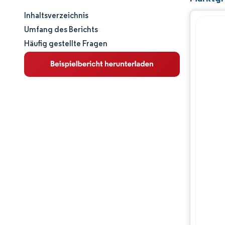
Inhaltsverzeichnis
Marktgröße und -anteil
Umfang des Berichts
Häufig gestellte Fragen
Marktanalyse
Trends und Einblicke
Segmentanalyse
Geografische Analyse
Wettbewerbslandschaft
Hauptakteure
Branchenentwicklungen