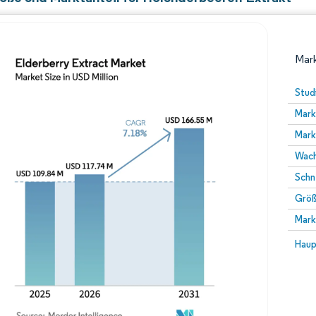
Mark
Stud
Mark
Mark
Wach
Schn
Größ
Bild © Mordor Intelligence. Wiederverwendung erfor
Mark
Bild 
Haup