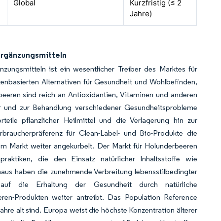
Global
Kurzfristig (≤ 2
Jahre)
ergänzungsmitteln
ungsmitteln ist ein wesentlicher Treiber des Marktes für
enbasierten Alternativen für Gesundheit und Wohlbefinden,
beeren sind reich an Antioxidantien, Vitaminen und anderen
r und zur Behandlung verschiedener Gesundheitsprobleme
ile pflanzlicher Heilmittel und die Verlagerung hin zur
rbraucherpräferenz für Clean-Label- und Bio-Produkte die
m Markt weiter angekurbelt. Der Markt für Holunderbeeren
raktiken, die den Einsatz natürlicher Inhaltsstoffe wie
naus haben die zunehmende Verbreitung lebensstilbedingter
uf die Erhaltung der Gesundheit durch natürliche
ren-Produkten weiter antreibt. Das Population Reference
hre alt sind. Europa weist die höchste Konzentration älterer