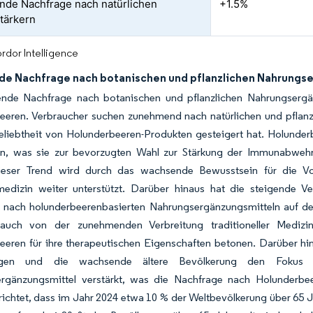
de Nachfrage nach natürlichen
+1.5%
tärkern
rdor Intelligence
e Nachfrage nach botanischen und pflanzlichen Nahrungs
ende Nachfrage nach botanischen und pflanzlichen Nahrungsergänz
eeren. Verbraucher suchen zunehmend nach natürlichen und pflanz
eliebtheit von Holunderbeeren-Produkten gesteigert hat. Holunder
en, was sie zur bevorzugten Wahl zur Stärkung der Immunabweh
eser Trend wird durch das wachsende Bewusstsein für die Vorte
medizin weiter unterstützt. Darüber hinaus hat die steigende Ve
 nach holunderbeerenbasierten Nahrungsergänzungsmitteln auf de
t auch von der zunehmenden Verbreitung traditioneller Medizinp
eeren für ihre therapeutischen Eigenschaften betonen. Darüber hi
ngen und die wachsende ältere Bevölkerung den Fokus a
rgänzungsmittel verstärkt, was die Nachfrage nach Holunderbee
ichtet, dass im Jahr 2024 etwa 10 % der Weltbevölkerung über 65 Ja