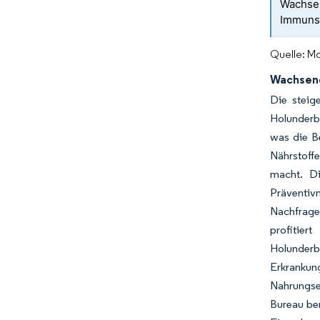
Wachsen
Immuns
Quelle: Mo
Wachsend
Die steig
Holunderb
was die B
Nährstoff
macht. Di
Präventiv
Nachfrage
profitier
Holunderb
Erkranku
Nahrungse
Bureau ber