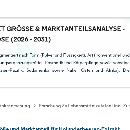
GRÖSSE & MARKTANTEILSANALYSE - W
(2026 - 2031)
gmentiert nach Form (Pulver und Flüssigkeit), Art (Konventionell und
ungsergänzungsmittel, Kosmetik und Körperpflege sowie sonstige
ien-Pazifik, Südamerika sowie Naher Osten und Afrika). Die
ränkeforschung
Forschung Zu Lebensmittelzutaten Und -zus
öße und Marktanteil für Holunderbeeren-Extrakt