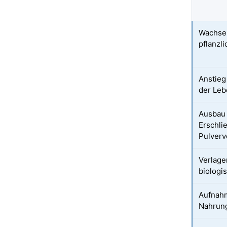
Wachsen
pflanzl
Anstieg
der Leb
Ausbau 
Erschli
Pulver
Verlage
biologi
Aufnahm
Nahrun