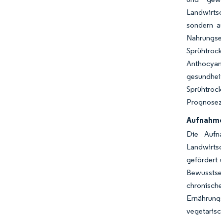
Landwirtsc
sondern a
Nahrungser
Sprühtroc
Anthocyan
gesundheit
Sprühtroc
Prognoseze
Aufnahme
Die Aufn
Landwirtsc
gefördert
Bewusstsei
chronisch
Ernährung
vegetaris