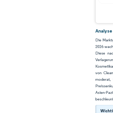
Analyse
Die Marktg
2026 wach
Diese nac
Verlagerun
Kosmetika
von Clean
moderat, 
Preissenk
Asien-Paz
beschleun
Wichti