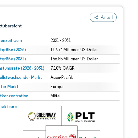
Anteil
tübersicht
ienzeitraum
2021 - 2031
tgröße (2026)
117.74 Millionen US-Dollar
tgröße (2031)
166.55 Millionen US-Dollar
stumsrate (2026 - 2031)
7.18% CAGR
ellstwachsender Markt
Asien-Pazifik
ter Markt
dert Namensnennung gemäß CC BY 4.0.
Europa
tkonzentration
Mittel
© Mordor Intelligence. Wiederverwendung erfordert Namensnennung gemäß CC BY 4.0.
takteure