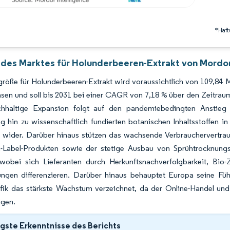
*Haft
 des Marktes für Holunderbeeren-Extrakt von Mordor
röße für Holunderbeeren-Extrakt wird voraussichtlich von 109,84 M
sen und soll bis 2031 bei einer CAGR von 7,18 % über den Zeitrau
hhaltige Expansion folgt auf den pandemiebedingten Anstieg 
g hin zu wissenschaftlich fundierten botanischen Inhaltsstoffen 
 wider. Darüber hinaus stützen das wachsende Verbrauchervertraue
-Label-Produkten sowie der stetige Ausbau von Sprühtrocknung
wobei sich Lieferanten durch Herkunftsnachverfolgbarkeit, Bio-Ze
ungen differenzieren. Darüber hinaus behauptet Europa seine Füh
ifik das stärkste Wachstum verzeichnet, da der Online-Handel und
igen.
gste Erkenntnisse des Berichts