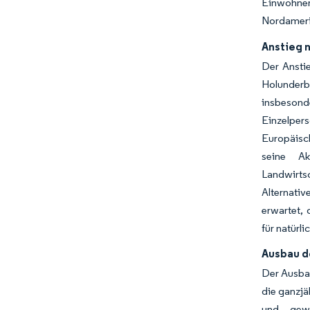
Einwohner
Nordamerik
Anstieg n
Der Anstie
Holunderb
insbesond
Einzelper
Europäisch
seine Ak
Landwirtsc
Alternati
erwartet, 
für natürl
Ausbau d
Der Ausbau
die ganzjä
und gewä