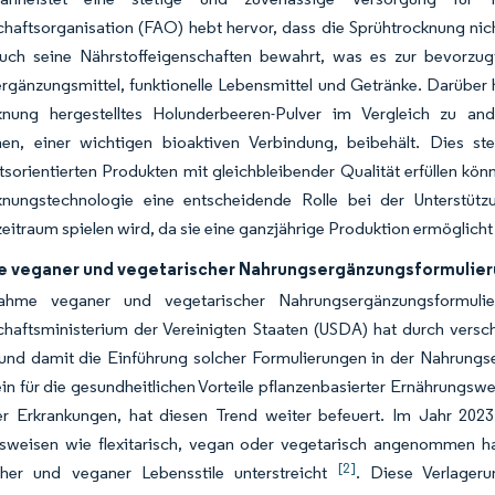
haftsorganisation (FAO) hebt hervor, dass die Sprühtrocknung nich
uch seine Nährstoffeigenschaften bewahrt, was es zur bevorzu
gänzungsmittel, funktionelle Lebensmittel und Getränke. Darüber h
knung hergestelltes Holunderbeeren-Pulver im Vergleich zu an
en, einer wichtigen bioaktiven Verbindung, beibehält. Dies stel
sorientierten Produkten mit gleichbleibender Qualität erfüllen kö
knungstechnologie eine entscheidende Rolle bei der Unterstü
itraum spielen wird, da sie eine ganzjährige Produktion ermöglicht 
 veganer und vegetarischer Nahrungsergänzungsformulie
ahme veganer und vegetarischer Nahrungsergänzungsformuli
haftsministerium der Vereinigten Staaten (USDA) hat durch versch
 und damit die Einführung solcher Formulierungen in der Nahrungs
n für die gesundheitlichen Vorteile pflanzenbasierter Ernährungswe
er Erkrankungen, hat diesen Trend weiter befeuert. Im Jahr 2023
sweisen wie flexitarisch, vegan oder vegetarisch angenommen h
[2]
cher und veganer Lebensstile unterstreicht
. Diese Verlageru