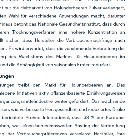
t nur die Haltbarkeit von Holunderbeeren-Pulver verlängert,
gten Wahl für verschiedene Anwendungen macht, darunter
inaus betont das Nationale Gesundheitsinstitut, dass durch
deren Trocknungsverfahren eine höhere Konzentration an
lt sicher, dass Hersteller die Verbrauchernachfrage nach
nnen. Es wird erwartet, dass die zunehmende Verbreitung der
tzung des Wachstums des Marktes für Holunderbeeren im
und die Abhängigkeit von saisonalen Ernten reduziert.
rungen
erungen treibt den Markt für Holunderbeeren an. Das
iedene Initiativen aktiv pflanzenbasierte Ernährungsweisen
ergänzungsmittelindustrie weiter gefördert. Das wachsende
isen, wie verbesserte Herzgesundheit und reduziertes Risiko
 berichtete ProVeg International, dass 38 % der Europäer
aben, was einen bemerkenswerten Anstieg der Verbreitung
ng der Verbraucherpräferenzen veranlasst Hersteller, ihre