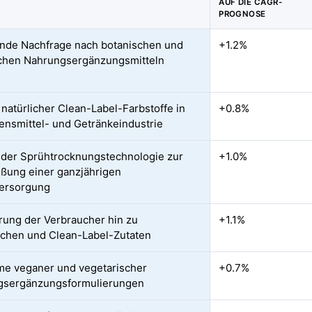
AUF DIE CAGR-
PROGNOSE
de Nachfrage nach botanischen und
+1.2%
ichen Nahrungsergänzungsmitteln
 natürlicher Clean-Label-Farbstoffe in
+0.8%
ensmittel- und Getränkeindustrie
der Sprühtrocknungstechnologie zur
+1.0%
eßung einer ganzjährigen
versorgung
rung der Verbraucher hin zu
+1.1%
schen und Clean-Label-Zutaten
e veganer und vegetarischer
+0.7%
gsergänzungsformulierungen