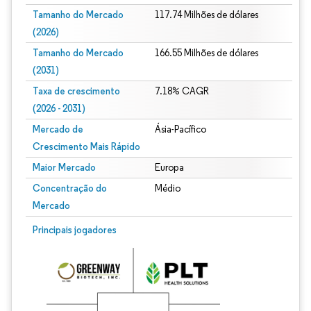
Tamanho do Mercado
117.74 Milhões de dólares
(2026)
Tamanho do Mercado
166.55 Milhões de dólares
(2031)
Taxa de crescimento
7.18% CAGR
(2026 - 2031)
Mercado de
Ásia-Pacífico
Crescimento Mais Rápido
Maior Mercado
Europa
Concentração do
Médio
Mercado
Imagem © Mordor Intelligence. O reuso requer atribuição conforme CC BY 4.0.
Principais jogadores