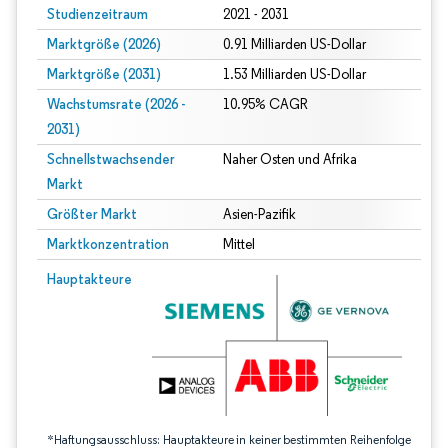
Studienzeitraum
2021 - 2031
Marktgröße (2026)
0.91 Milliarden US-Dollar
Marktgröße (2031)
1.53 Milliarden US-Dollar
Wachstumsrate (2026 -
10.95% CAGR
2031)
Schnellstwachsender
Naher Osten und Afrika
Markt
Größter Markt
Asien-Pazifik
Marktkonzentration
Mittel
Bild © Mordor Intelligence. Wiederverwendung erfordert Namensnennung gem
Hauptakteure
*Haftungsausschluss: Hauptakteure in keiner bestimmten Reihenfolge