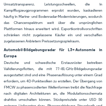
Umsatztransparenz. Leistungsschwellen, die in
Kampfflugzeugprogrammen erprobt wurden, kaskadieren
häufig in Marine- und Bodenradar-Modernisierungen, wodurch
das Chancenspektrum weit über die ursprünglichen
Plattformen hinaus erweitert wird. Exportkontrollvorschriften
schränken nicht zugelassene Käufer ein und verschaffen
zugelassenen Anbietern Preissetzungsspielraum.
Automobil-Bildgebungsradar für L3+-Autonomie in
Europa
Deutsche und schwedische Erstausrüster betreiben
Validierungsflotten, die mit 77–81-GHz-Bildgebungsradar
ausgestattet sind und eine Phasenauflösung unter einem Grad
erfordern, um 4D-Punktwolken zu erstellen. Der Übergang von
FMCW zu phasencodierten Wellenformen treibt die Nachfrage
nach digitalen Architekturen an, die Modulationsschemata
drahtlos umschalten können. Stückpreisziele unter USD 50
zwingen Lieferanten dazu, Phasenschiebung, Steuerlogik und