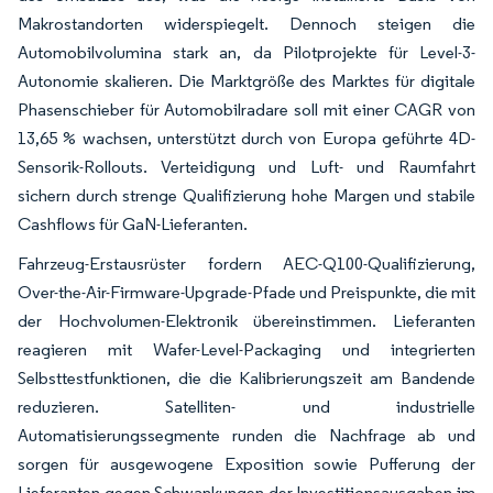
Makrostandorten widerspiegelt. Dennoch steigen die
Automobilvolumina stark an, da Pilotprojekte für Level-3-
Autonomie skalieren. Die Marktgröße des Marktes für digitale
Phasenschieber für Automobilradare soll mit einer CAGR von
13,65 % wachsen, unterstützt durch von Europa geführte 4D-
Sensorik-Rollouts. Verteidigung und Luft- und Raumfahrt
sichern durch strenge Qualifizierung hohe Margen und stabile
Cashflows für GaN-Lieferanten.
Fahrzeug-Erstausrüster fordern AEC-Q100-Qualifizierung,
Over-the-Air-Firmware-Upgrade-Pfade und Preispunkte, die mit
der Hochvolumen-Elektronik übereinstimmen. Lieferanten
reagieren mit Wafer-Level-Packaging und integrierten
Selbsttestfunktionen, die die Kalibrierungszeit am Bandende
reduzieren. Satelliten- und industrielle
Automatisierungssegmente runden die Nachfrage ab und
sorgen für ausgewogene Exposition sowie Pufferung der
Lieferanten gegen Schwankungen der Investitionsausgaben im