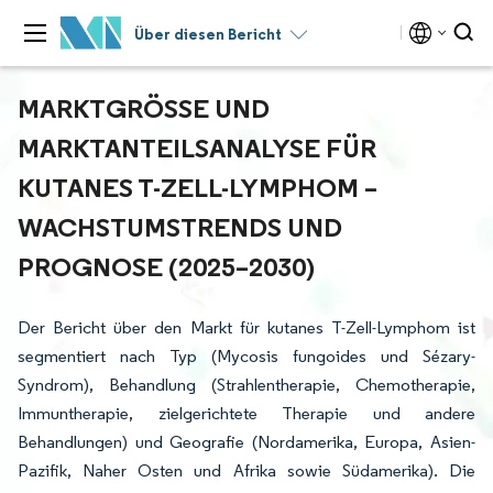
Über diesen Bericht
MARKTGRÖSSE UND M
ARKTANTEILSANALYSE FÜR K
UTANES T-ZELL-LYMPHOM – W
ACHSTUMSTRENDS UND P
ROGNOSE (2025–2030)
Der Bericht über den Markt für kutanes T-Zell-Lymphom ist
segmentiert nach Typ (Mycosis fungoides und Sézary-
Syndrom), Behandlung (Strahlentherapie, Chemotherapie,
Immuntherapie, zielgerichtete Therapie und andere
Behandlungen) und Geografie (Nordamerika, Europa, Asien-
Pazifik, Naher Osten und Afrika sowie Südamerika). Die