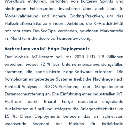
Workflows einführen, berichten von kürzeren Sprints und
niedrigeren Fehlerquoten, investieren aber auch stark in
Modellvalidierung und sichere Coding-Praktiken, um das
Halluzinationsrisiko zu mindern. Anbieter, die KI-Produktivität
mit robustem DevSecOps verbinden, gewinnen Marktanteile
im Markt für individuelle Softwareentwicklung.
Verbreitung von IoT-Edge-Deployments
Der globale IoT-Umsatz soll bis 2028 USD 1,8 Billionen
erreichen, wobei 72 % aus Unternehmensanwendungsfällen
stammen, die spezialisierte Edge-Software erfordern. Die
Komplexität eingebetteter Systeme treibt die Nachfrage nach
Echtzeit-Analysen, RISC-V-Portierung und 5G-gesteuerter
Datenorchestrierung an. Die Einführung einer industriellen IoT-
Plattform durch Bharat Forge reduzierte ungeplante
Ausfallzeiten auf null und steigerte die Anlageneffektivität um
15 %. Diese Deployments befeuern das am schnellsten
wachsende Segment des Marktes für individuelle