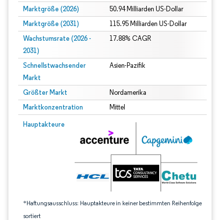
Marktgröße (2026)
50.94 Milliarden US-Dollar
Marktgröße (2031)
115.95 Milliarden US-Dollar
Wachstumsrate (2026 -
17.88% CAGR
2031)
Schnellstwachsender
Asien-Pazifik
Markt
Größter Markt
Nordamerika
Marktkonzentration
Mittel
Bild © Mordor Intelligence. Wiederverwendung erfordert Namensnennung gem
Hauptakteure
*Haftungsausschluss: Hauptakteure in keiner bestimmten Reihenfolge
sortiert