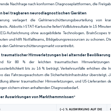
rende Nachfrage nach konformen Diagnoseplattformen, die Freigabe
on bei tragbaren neurodiagnostischen Geräten
sierung verlagert die Gehirnerschütterungsbeurteilung von kr
tests. Abbotts i-STAT-Kartusche liefert Vollblutresultate in 15 Minu
EEG-Aufzeichnung ohne ausgebildete Technologen. BrainScopes tr
nuten und hilft Notfallteams, Bildgebungsressourcen zu schonen. 
s den Gehirnerschütterungsmarkt vorantreibt.
traumatischer Hirnverletzungen bei alternder Bevölkerung 
ind für 80 % der leichten traumatischen Hirnverletzungen
ssterblichkeit bis zu 16 % beträgt. Verkehrsunfälle erhöhen die 
o das Fahrzeugwachstum die Sicherheitsinfrastruktur übersteigt. J
dlung älterer traumatischer Hirnverletzungen, und US-Lieferanten
ngen sichern einen anhaltenden Diagnosebedarf.
der Auswirkungen von Markthemmnissen
*
S
(~) % AUSWIRKUNG AUF DIE