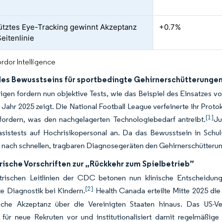
ütztes Eye-Tracking gewinnt Akzeptanz
+0.7%
eitenlinie
rdor Intelligence
des Bewusstseins für sportbedingte Gehirnerschütterunge
ligen fordern nun objektive Tests, wie das Beispiel des Einsatzes
 Jahr 2025 zeigt. Die National Football League verfeinerte ihr Prot
[1]
rfordern, was den nachgelagerten Technologiebedarf antreibt.
Ju
sistests auf Hochrisikopersonal an. Da das Bewusstsein in Schul
 nach schnellen, tragbaren Diagnosegeräten den Gehirnerschütteru
rische Vorschriften zur „Rückkehr zum Spielbetrieb”
trischen Leitlinien der CDC betonen nun klinische Entscheidu
[2]
te Diagnostik bei Kindern.
Health Canada erteilte Mitte 2025 die
ische Akzeptanz über die Vereinigten Staaten hinaus. Das US-Ver
 für neue Rekruten vor und institutionalisiert damit regelmäßige