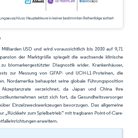
ungsausschluss: Hauptakteure in keiner bestimmten Reihenfolge sortiert
e
Milliarden USD und wird voraussichtlich bis 2030 auf 9,71
pansion der Marktgröße spiegelt die wachsende klinische
zu biomarkergestützter Diagnostik wider. Krankenhäuser,
uttests zur Messung von GFAP- und UCH-L1-Proteinen, die
en. Nordamerika behauptet seine globale Führungsposition
te Akzeptanzrate verzeichnet, da Japan und China ihre
nostikunternehmen setzt sich fort, da Gesundheitsversorger
enüber Einzelzweckwerkzeugen bevorzugen. Das allgemeine
r „Rückkehr zum Spielbetrieb” mit tragbaren Point-of-Care-
falleinrichtungen erweitern.