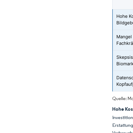
Hohe Ko
Bildge
Mangel 
Fachkrä
Skepsis
Biomark
Datens
Kopfauf
Quelle: Mo
Hohe Kos
Investiti
Erstattun
Verbrauchs