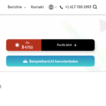
Berichte
Kontakt
+1 617-765-2493
4750
t