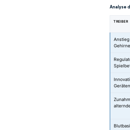
Analyse 
TREIBER
Anstieg
Gehirne
Regulat
Spielbe
Innovat
Geräte
Zunahme
alternd
Blutbas