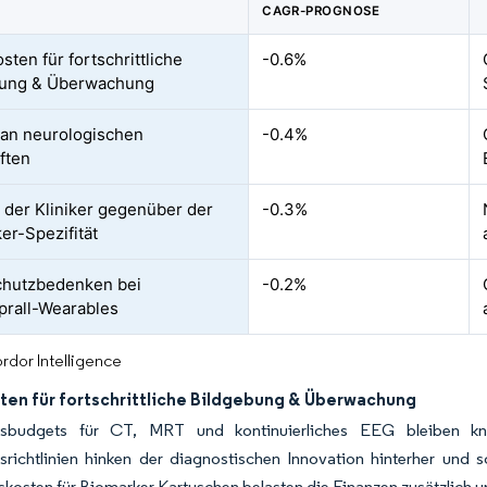
CAGR-PROGNOSE
sten für fortschrittliche
-0.6%
bung & Überwachung
an neurologischen
-0.4%
ften
 der Kliniker gegenüber der
-0.3%
er-Spezifität
chutzbedenken bei
-0.2%
prall-Wearables
rdor Intelligence
ten für fortschrittliche Bildgebung & Überwachung
onsbudgets für CT, MRT und kontinuierliches EEG bleiben kn
gsrichtlinien hinken der diagnostischen Innovation hinterher und
kosten für Biomarker-Kartuschen belasten die Finanzen zusätzlich u