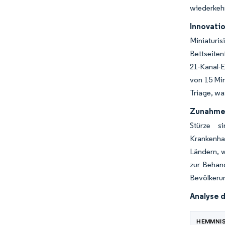
wiederkeh
Innovati
Miniaturi
Bettseiten
21-Kanal-
von 15 Mi
Triage, wa
Zunahme 
Stürze s
Krankenhau
Ländern, w
zur Behan
Bevölkeru
Analyse 
HEMMNI