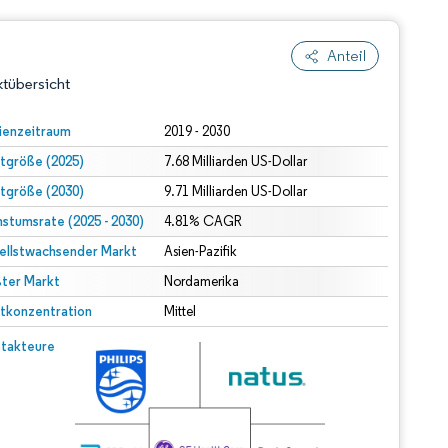
Anteil
tübersicht
ienzeitraum
2019 - 2030
tgröße (2025)
7.68 Milliarden US-Dollar
tgröße (2030)
9.71 Milliarden US-Dollar
stumsrate (2025 - 2030)
4.81% CAGR
ellstwachsender Markt
Asien-Pazifik
ter Markt
dert Namensnennung gemäß CC BY 4.0.
Nordamerika
tkonzentration
Mittel
© Mordor Intelligence. Wiederverwendung erfordert Namensnennung gemäß CC BY 4.0.
takteure