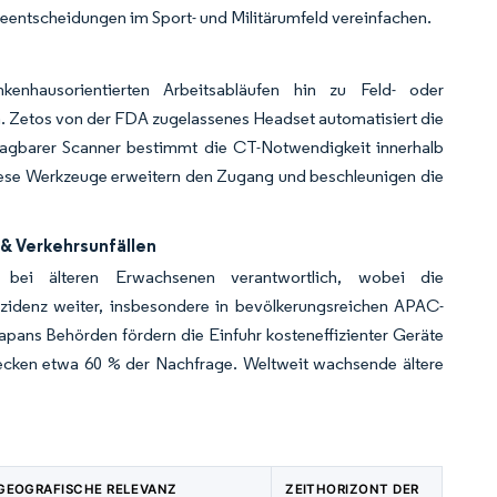
entscheidungen im Sport- und Militärumfeld vereinfachen.
ankenhausorientierten Arbeitsabläufen hin zu Feld- oder
ten. Zetos von der FDA zugelassenes Headset automatisiert die
agbarer Scanner bestimmt die CT-Notwendigkeit innerhalb
Diese Werkzeuge erweitern den Zugang und beschleunigen die
& Verkehrsunfällen
 bei älteren Erwachsenen verantwortlich, wobei die
Inzidenz weiter, insbesondere in bevölkerungsreichen APAC-
apans Behörden fördern die Einfuhr kosteneffizienter Geräte
 decken etwa 60 % der Nachfrage. Weltweit wachsende ältere
GEOGRAFISCHE RELEVANZ
ZEITHORIZONT DER