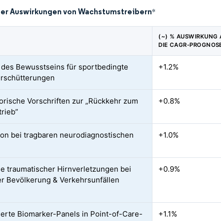
der Auswirkungen von Wachstumstreibern
*
(~) % AUSWIRKUNG 
DIE CAGR-PROGNOS
 des Bewusstseins für sportbedingte
+1.2%
rschütterungen
orische Vorschriften zur „Rückkehr zum
+0.8%
trieb”
ion bei tragbaren neurodiagnostischen
+1.0%
n
 traumatischer Hirnverletzungen bei
+0.9%
er Bevölkerung & Verkehrsunfällen
ierte Biomarker-Panels in Point-of-Care-
+1.1%