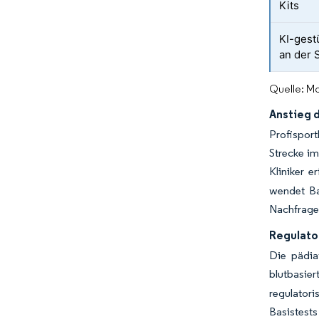
Kits
KI-gest
an der S
Quelle: Mo
Anstieg 
Profisport
Strecke im
Kliniker e
wendet Ba
Nachfrage
Regulato
Die pädia
blutbasier
regulator
Basistests