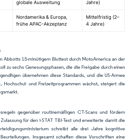
globale Ausweitung
Jahre)
Nordamerika & Europa,
Mittelfristig (2–
frühe APAC-Akzeptanz
4 Jahre)
n
 von Abbotts 15-minütigem Bluttest durch MotoAmerica an der
okoll zu sechs Genesungsphasen, die die Freigabe durch einen
gendligen übernehmen diese Standards, und die US-Armee
-, Hochschul- und Freizeitprogrammen wächst, steigert die
ngsmarkt.
ngsregeln gegenüber routinemäßigen CT-Scans und fördern
 Zulassung für den i-STAT TBI-Test und erweiterte damit die
teidigungsministerium schreibt alle drei Jahre kognitive
 Beurteilungen. Insgesamt schaffen diese Vorschriften eine