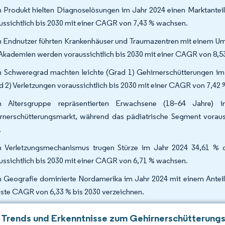
 Produkt hielten Diagnoselösungen im Jahr 2024 einen Marktante
ussichtlich bis 2030 mit einer CAGR von 7,43 % wachsen.
 Endnutzer führten Krankenhäuser und Traumazentren mit einem Ums
Akademien werden voraussichtlich bis 2030 mit einer CAGR von 8,
 Schweregrad machten leichte (Grad 1) Gehirnerschütterungen im 
d 2) Verletzungen voraussichtlich bis 2030 mit einer CAGR von 7,4
h Altersgruppe repräsentierten Erwachsene (18–64 Jahre)
rnerschütterungsmarkt, während das pädiatrische Segment vorau
.
 Verletzungsmechanismus trugen Stürze im Jahr 2024 34,61 % de
ussichtlich bis 2030 mit einer CAGR von 6,71 % wachsen.
 Geografie dominierte Nordamerika im Jahr 2024 mit einem Anteil v
ste CAGR von 6,33 % bis 2030 verzeichnen.
 Trends und Erkenntnisse zum Gehirnerschütterung