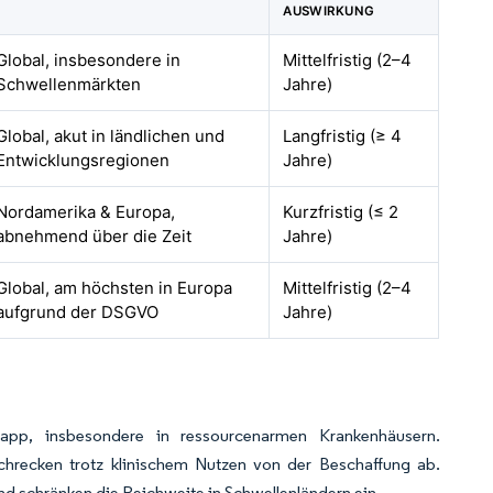
AUSWIRKUNG
Global, insbesondere in
Mittelfristig (2–4
Schwellenmärkten
Jahre)
Global, akut in ländlichen und
Langfristig (≥ 4
Entwicklungsregionen
Jahre)
Nordamerika & Europa,
Kurzfristig (≤ 2
abnehmend über die Zeit
Jahre)
Global, am höchsten in Europa
Mittelfristig (2–4
aufgrund der DSGVO
Jahre)
app, insbesondere in ressourcenarmen Krankenhäusern.
 schrecken trotz klinischem Nutzen von der Beschaffung ab.
nd schränken die Reichweite in Schwellenländern ein.