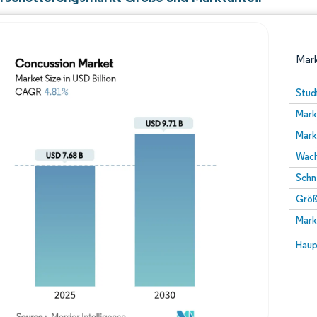
Mark
Stud
Mark
Mark
Wach
Schn
Größ
Bild © Mordor Intelligence. Wiederverwendung erfor
Mark
Bild 
Haup