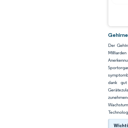
Gehirne
Der Gehir
Milliarde
Anerkennu
Sportorga
symptomba
dank gut 
Gerätezul
zunehmend
Wachstumsm
Technologi
Wichti