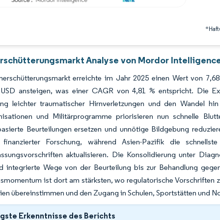
*Haft
rschütterungsmarkt Analyse von Mordor Intelligenc
nerschütterungsmarkt erreichte im Jahr 2025 einen Wert von 7,68 
n USD ansteigen, was einer CAGR von 4,81 % entspricht. Die Ex
ng leichter traumatischer Hirnverletzungen und den Wandel hin 
nisationen und Militärprogramme priorisieren nun schnelle Bl
sierte Beurteilungen ersetzen und unnötige Bildgebung reduzier
finanzierter Forschung, während Asien-Pazifik die schnells
assungsvorschriften aktualisieren. Die Konsolidierung unter Diag
 integrierte Wege von der Beurteilung bis zur Behandlung geg
omentum ist dort am stärksten, wo regulatorische Vorschriften zu
en übereinstimmen und den Zugang in Schulen, Sportstätten und Not
gste Erkenntnisse des Berichts