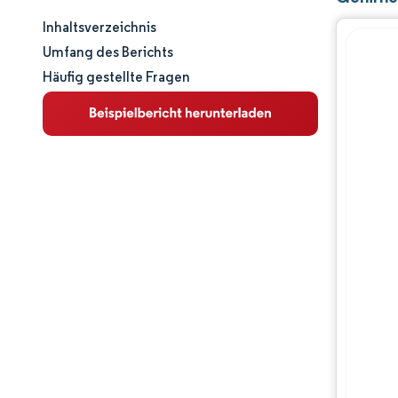
Inhaltsverzeichnis
Marktgröße und -anteil
Umfang des Berichts
Häufig gestellte Fragen
Marktanalyse
Trends und Einblicke
Segmentanalyse
Geografische Analyse
Wettbewerbslandschaft
Hauptakteure
Branchenentwicklungen