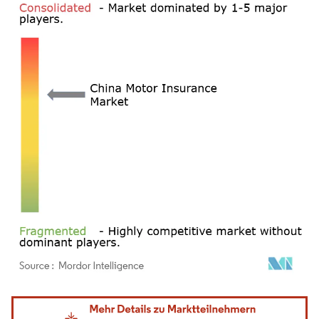
Bild © Mordor Intelligence. Wiederverwendung erfordert Namensnennung gemäß