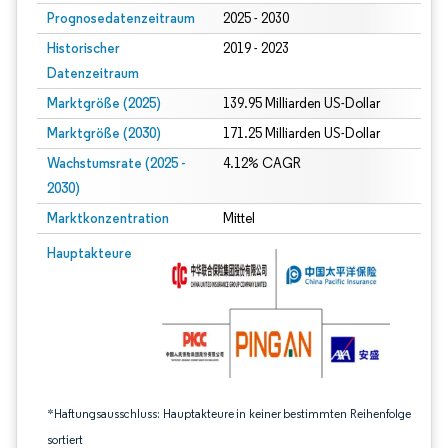
Prognosedatenzeitraum
2025 - 2030
Historischer
2019 - 2023
Datenzeitraum
Marktgröße (2025)
139.95 Milliarden US-Dollar
Marktgröße (2030)
171.25 Milliarden US-Dollar
Wachstumsrate (2025 -
4.12% CAGR
2030)
Marktkonzentration
Mittel
Bild © Mordor Intelligence. Wiederverwendung erfordert Namensnennung gem
Hauptakteure
*Haftungsausschluss: Hauptakteure in keiner bestimmten Reihenfolge
sortiert