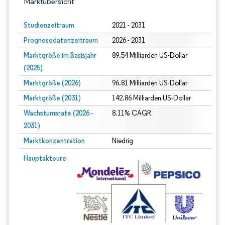
Marktübersicht
Studienzeitraum
2021 - 2031
Prognosedatenzeitraum
2026 - 2031
Marktgröße im Basisjahr
89.54 Milliarden US-Dollar
(2025)
Marktgröße (2026)
96.81 Milliarden US-Dollar
Marktgröße (2031)
142.86 Milliarden US-Dollar
Wachstumsrate (2026 -
8.11% CAGR
2031)
Marktkonzentration
Niedrig
Bild © Mordor Intelligence. Wiederverwendung erfordert Namensnennung gem
Hauptakteure