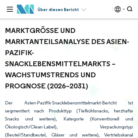
Über diesen Bericht
MARKTGRÖSSE UND M
ARKTANTEILSANALYSE DES ASIEN-P
AZIFIK-S
NACKLEBENSMITTELMARKTS – W
ACHSTUMSTRENDS UND P
ROGNOSE (2026–2031)
Der Asien-Pazifik-Snacklebensmittelmarkt-Bericht ist
segmentiert nach Produkttyp (Tiefkühlsnacks, herzhafte
Snacks und weitere), Kategorie (Konventionell und
Ökologisch/Clean-Label), Verpackungstyp
(Beutel/Standbeutel, Gläser und weitere), Vertriebskanal