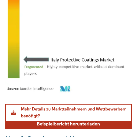
Bild © Mordor Intelligence. Wiederverwendung erfordert Namensnennung gemäß