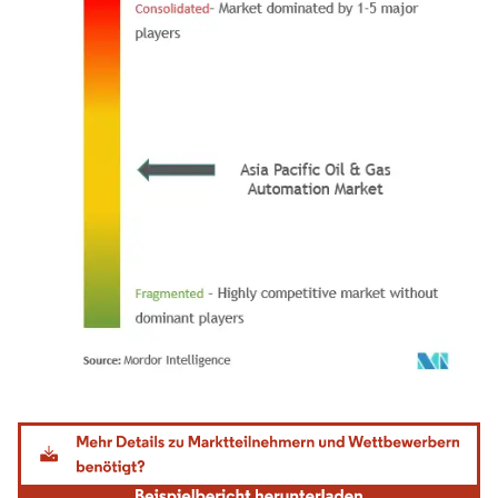
Bild © Mordor Intelligence. Wiederverwendung erfordert Namensnennung gemäß