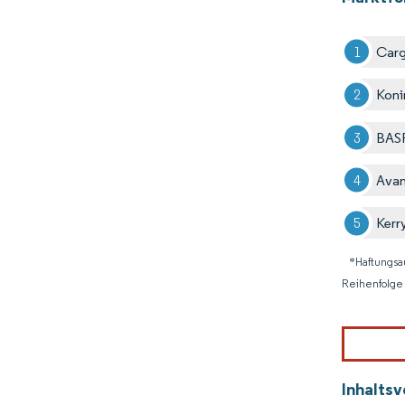
Carg
Koni
BAS
Avan
Kerr
*Haftungsa
Reihenfolge 
Inhaltsv