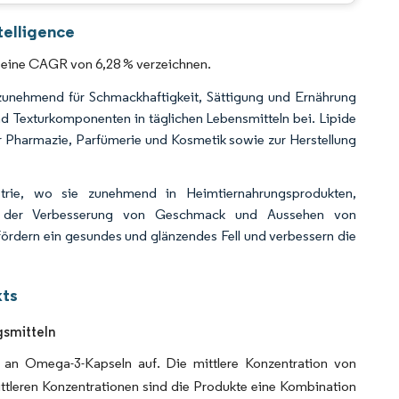
CC BY 4.0.
telligence
m eine CAGR von 6,28 % verzeichnen.
 zunehmend für Schmackhaftigkeit, Sättigung und Ernährung
d Texturkomponenten in täglichen Lebensmitteln bei. Lipide
r Pharmazie, Parfümerie und Kosmetik sowie zur Herstellung
ustrie, wo sie zunehmend in Heimtiernahrungsprodukten,
ben der Verbesserung von Geschmack und Aussehen von
fördern ein gesundes und glänzendes Fell und verbessern die
kts
smitteln
 an Omega-3-Kapseln auf. Die mittlere Konzentration von
ttleren Konzentrationen sind die Produkte eine Kombination