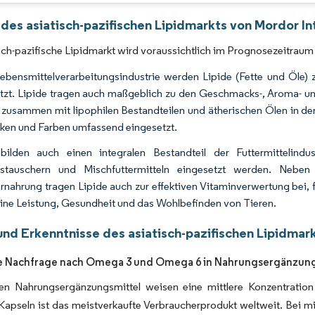
Bild © Mordor Intelligence. Wiederverwendung erfordert Namensnennung gemäß 
des asiatisch-pazifischen Lipidmarkts von Mordor In
sch-pazifische Lipidmarkt wird voraussichtlich im Prognosezeitrau
Lebensmittelverarbeitungsindustrie werden Lipide (Fette und Öle)
tzt. Lipide tragen auch maßgeblich zu den Geschmacks-, Aroma- un
zusammen mit lipophilen Bestandteilen und ätherischen Ölen in de
ken und Farben umfassend eingesetzt.
 bilden auch einen integralen Bestandteil der Futtermittelind
ustauschern und Mischfuttermitteln eingesetzt werden. Ne
rnahrung tragen Lipide auch zur effektiven Vitaminverwertung bei, 
ine Leistung, Gesundheit und das Wohlbefinden von Tieren.
und Erkenntnisse des asiatisch-pazifischen Lipidmar
e Nachfrage nach Omega 3 und Omega 6 in Nahrungsergänzung
en Nahrungsergänzungsmittel weisen eine mittlere Konzentration
pseln ist das meistverkaufte Verbraucherprodukt weltweit. Bei mi