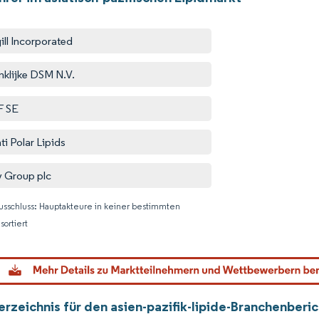
ill Incorporated
nklijke DSM N.V.
F SE
ti Polar Lipids
y Group plc
usschluss: Hauptakteure in keiner bestimmten
sortiert
Bild © M
erzeichnis für den asien-pazifik-lipide-Branchenberi