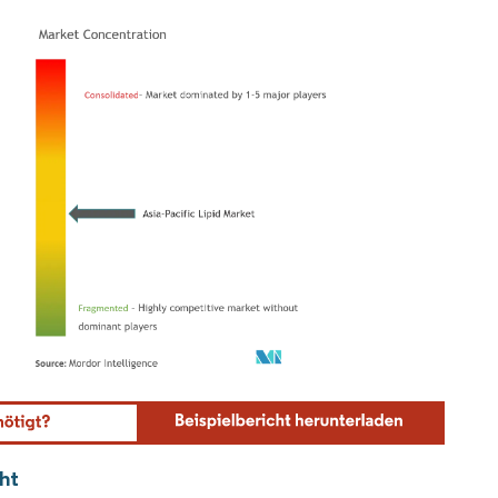
ordor Intelligence. Wiederverwendung erfordert Namensnennung gemäß CC BY 4.0.
cht