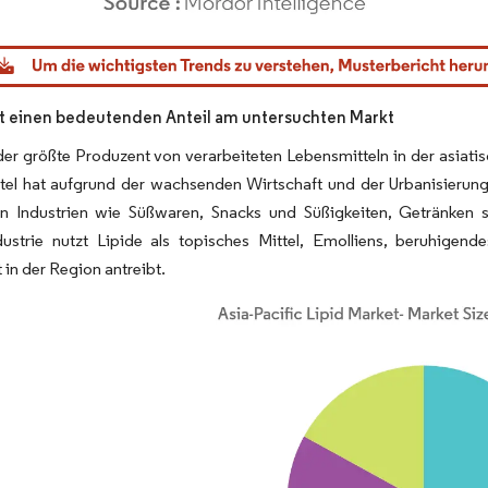
dor Intelligence. Wiederverwendung erfordert Namensnennung gemäß CC BY 4.0.
lt einen bedeutenden Anteil am untersuchten Markt
 der größte Produzent von verarbeiteten Lebensmitteln in der asiat
tel hat aufgrund der wachsenden Wirtschaft und der Urbanisierun
en Industrien wie Süßwaren, Snacks und Süßigkeiten, Getränken 
ustrie nutzt Lipide als topisches Mittel, Emolliens, beruhigen
 in der Region antreibt.