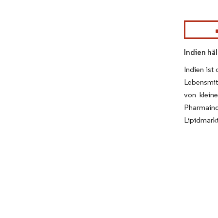
Bild © Mor
Indien hä
Indien ist
Lebensmit
von klein
Pharmaind
Lipidmarkt