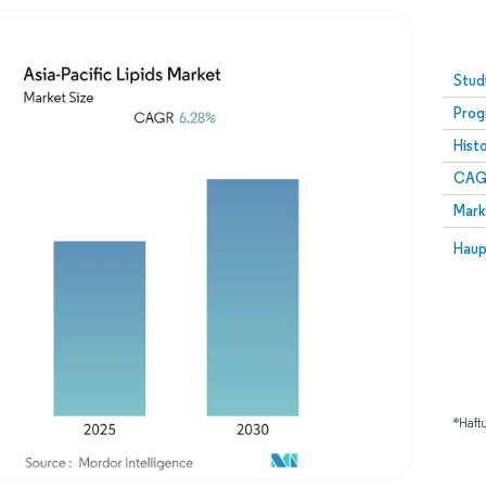
Stud
Prog
Hist
CAG
Mark
Haup
*Haft