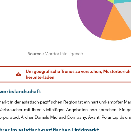
dor Intelligence. Wiederverwendung erfordert Namensnennung gemäß CC BY 4.0.
werbslandschaft
arkt in der asiatisch-pazifischen Region ist ein hart umkämpfter Mar
 Verbraucher mit ihren vielfältigen Angeboten anzusprechen. Eini
corporated, Archer Daniels Midland Company, Avanti Polar Lipids u
rer im asiatisch-pazifischen Lipidmarkt