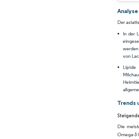
Analyse 
Der asiati
In der 
eingese
werden 
von Lac
Lipide
Milcha
Heimtie
allgeme
Trends 
Steigend
Die meist
Omega-3-Ka