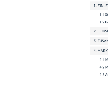
1. EINL
1.1 
1.2 U
2. FOR
3. ZUS
4. MAR
4.1 M
4.2 
4.3 A