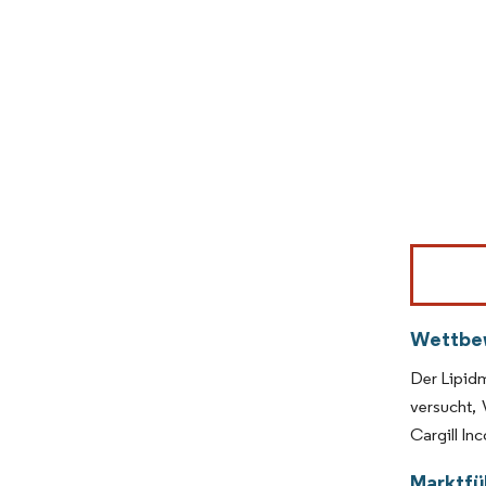
Bild © Mor
Wettbe
Der Lipidm
versucht,
Cargill In
Marktfüh